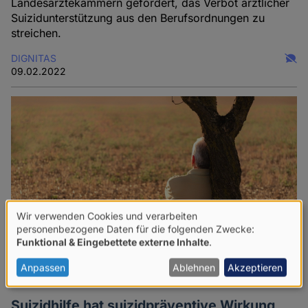
Landesärztekammern gefordert, das Verbot ärztlicher
Suizidunterstützung aus den Berufsordnungen zu
streichen.
DIGNITAS
09.02.2022
Wir verwenden Cookies und verarbeiten
Verwendung
personenbezogene Daten für die folgenden Zwecke:
Funktional & Eingebettete externe Inhalte
.
von
personenbezogenen
Anpassen
Ablehnen
Akzeptieren
Daten
Suizidhilfe hat suizidpräventive Wirkung