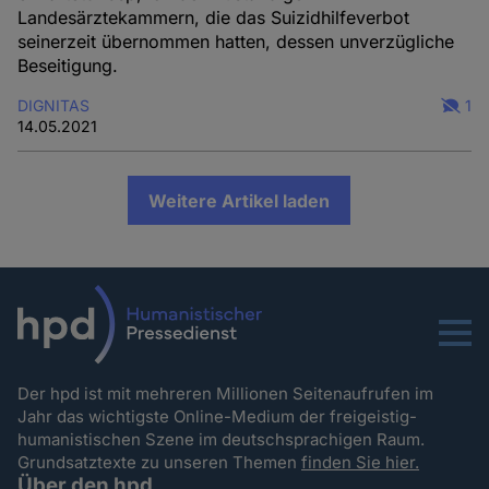
Landesärztekammern, die das Suizidhilfeverbot
seinerzeit übernommen hatten, dessen unverzügliche
Beseitigung.
DIGNITAS
1
14.05.2021
Weitere Artikel laden
Menu
Der hpd ist mit mehreren Millionen Seitenaufrufen im
Jahr das wichtigste Online-Medium der freigeistig-
humanistischen Szene im deutschsprachigen Raum.
Grundsatztexte zu unseren Themen
finden Sie hier.
Über den hpd