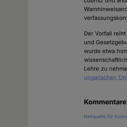
Labrisz
und ande
Warnhinweisanor
verfassungskon
Der Vorfall rei
und Gesetzgebu
wurde etwa hom
wissenschaftlich
Lehre zu nehme
ungarischen Uni
Kommentar
Netiquette für Kom