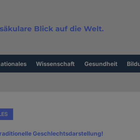
säkulare Blick auf die Welt.
extsuche
nationales
Wissenschaft
Gesundheit
Bild
LES
raditionelle Geschlechtsdarstellung!