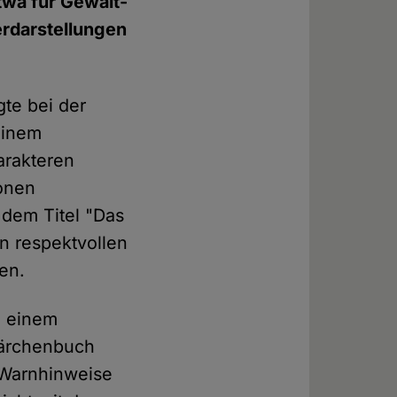
twa für Gewalt-
rdarstellungen
gte bei der
einem
arakteren
onen
 dem Titel "Das
en respektvollen
en.
n einem
Märchenbuch
, Warnhinweise