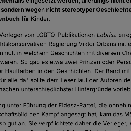
ebenfalls eingesetzt werden, allerdings nicht e
 sondern wegen nicht stereotyper Geschlechte
enbuch für Kinder.
 Verleger von LGBTQ-Publikationen
Labrisz
erre
htskonservativen Regierung Viktor Orbans mit 
mut, in welchem Geschichten mit diversen Ch
 waren. So gab es etwa zwei Prinzen oder Pers
er Hautfarben in den Geschichten. Der Band mit
ür alle da" sollte dem Leser laut der Autoren d
schen unterschiedlichster Hintergründe vorleb
ng unter Führung der Fidesz-Partei, die ohnehi
lschaftsbild den Kampf angesagt hat, kam das 
so gut an. Sie verpflichtete daher die Verleger