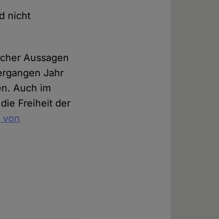
d nicht
licher Aussagen
ergangen Jahr
en. Auch im
die Freiheit der
 von