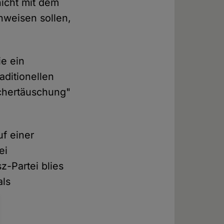
nicht mit dem
nweisen sollen,
ie ein
ditionellen
chertäuschung"
uf einer
ei
-Partei blies
als