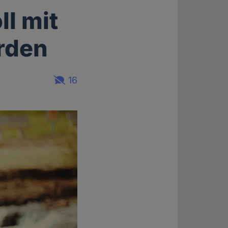
l mit
rden
16