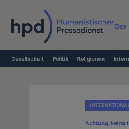
Direkt
zum
Inhalt
Der 
Vollt
Gesellschaft
Politik
Religionen
Inter
Hauptnavigation
INTERNATIONA
Achtung, keine t