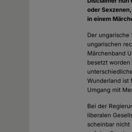
Disclaimer nun 
oder Sexzenen,
in einem Märch
Der ungarische
ungarischen rec
Märchenband Un
besetzt worden
unterschiedlich
Wunderland ist f
Umgang mit Men
Bei der Regieru
liberalen Gesel
scheinbar nicht 