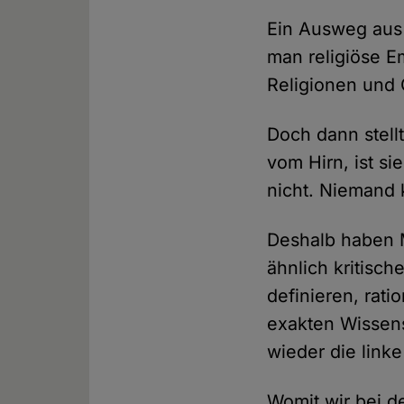
Ein Ausweg aus 
man religiöse E
Religionen und 
Doch dann stellt
vom Hirn, ist s
nicht. Niemand k
Deshalb haben M
ähnlich kritisch
definieren, rati
exakten Wissens
wieder die linke
Womit wir bei de