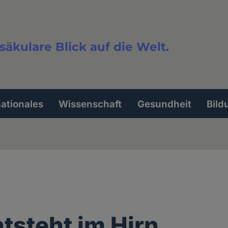
säkulare Blick auf die Welt.
extsuche
nationales
Wissenschaft
Gesundheit
Bild
ntsteht im Hirn