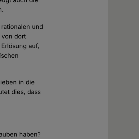
zeugt auch die
n.
e rationalen und
 von dort
Erlösung auf,
gischen
ieben in die
tet dies, dass
Glauben haben?