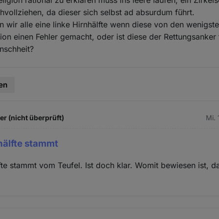
igion rational zu erklären muss ins leere laufen, ein Zirkels
chvollziehen, da dieser sich selbst ad absurdum führt.
 wir alle eine linke Hirnhälfte wenn diese von den wenigste
tion einen Fehler gemacht, oder ist diese der Rettungsanker 
nschheit?
en
 (nicht überprüft)
Mi. 
nhälfte stammt
lfte stammt vom Teufel. Ist doch klar. Womit bewiesen ist, d