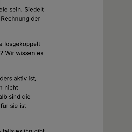
le sein. Siedelt
e Rechnung der
sie losgekoppelt
r? Wir wissen es
.
rs aktiv ist,
h nicht
alb sind die
ür sie ist
falls es ihn gibt