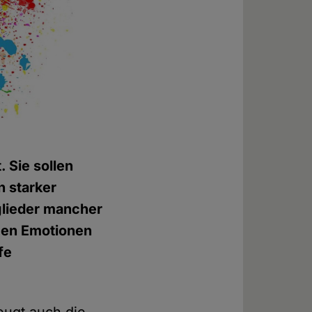
. Sie sollen
n starker
tglieder mancher
emen Emotionen
fe