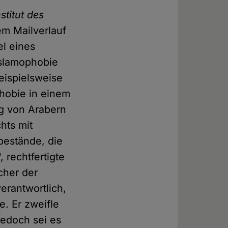
nstitut des
nem Mailverlauf
el eines
Islamophobie
eispielsweise
hobie in einem
ng von Arabern
hts mit
bestände, die
 rechtfertigte
lcher der
erantwortlich,
. Er zweifle
jedoch sei es