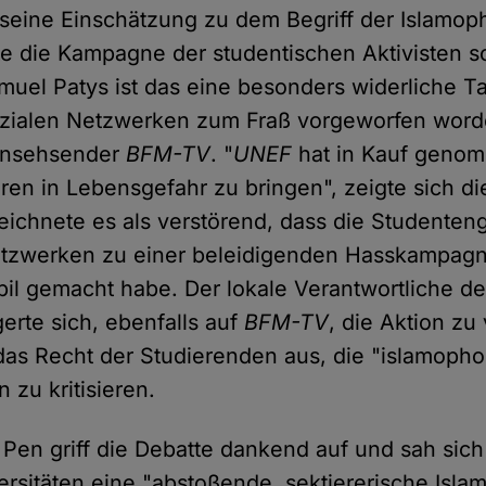
 seine Einschätzung zu dem Begriff der Islamo
erte die Kampagne der studentischen Aktivisten s
uel Patys ist das eine besonders widerliche Ta
zialen Netzwerken zum Fraß vorgeworfen worde
rnsehsender
BFM-TV
. "
UNEF
hat in Kauf genom
en in Lebensgefahr zu bringen", zeigte sich die
ichnete es als verstörend, dass die Studenten
etzwerken zu einer beleidigenden Hasskampag
il gemacht habe. Der lokale Verantwortliche d
rte sich, ebenfalls auf
BFM-TV
, die Aktion zu
 das Recht der Studierenden aus, die "islamoph
n zu kritisieren.
Pen griff die Debatte dankend auf und sah sich 
ersitäten eine "abstoßende, sektiererische Islam