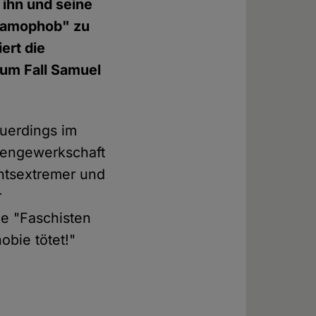
 ihn und seine
slamophob" zu
ert die
zum Fall Samuel
euerdings im
ntengewerkschaft
htsextremer und
r
e "Faschisten
obie tötet!"