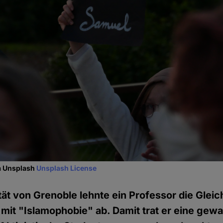
ia Unsplash
Unsplash License
tät von Grenoble lehnte ein Professor die Glei
mit "Islamophobie" ab. Damit trat er eine gewa