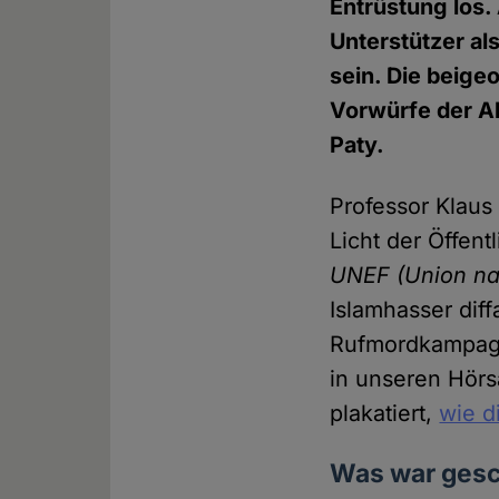
Entrüstung los.
Unterstützer al
sein. Die beige
Vorwürfe der Ak
Paty.
Professor Klaus 
Licht der Öffen
UNEF (Union nat
Islamhasser diff
Rufmordkampagn
in unseren Hörsä
plakatiert,
wie d
Was war ges