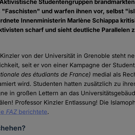
 Aktivistische Studentengruppen brandmarkten
s "Faschisten" und warfen ihnen vor, selbst "i
ordnete Innenministerin Marlène Schiappa kritisi
tivisten scharf und sieht deutliche Parallelen 
Kinzler von der Universität in Grenoble steht n
tlichkeit, seit er von einer Kampagne der Stude
ionale des étudiants de France)
medial als Rec
amiert wird. Studenten hatten zusätzlich zu ihre
e in großen Lettern an das Universitätsgebäud
len! Professor Kinzler Entlassung! Die Islamoph
ie
FAZ
berichtete
.
chehen?