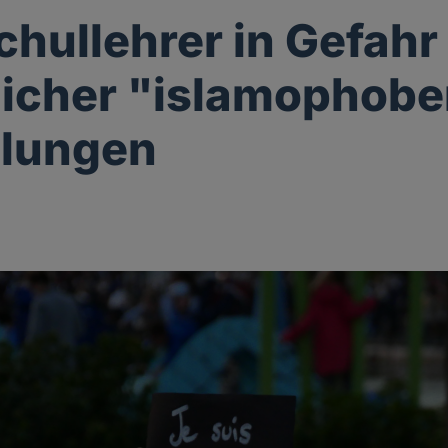
hullehrer in Gefah
icher "islamophobe
llungen