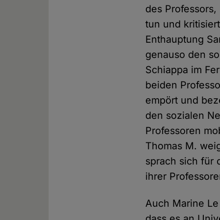
des Professors,
tun und kritisi
Enthauptung Sam
genauso den so
Schiappa im Fe
beiden Professor
empört und beze
den sozialen N
Professoren mob
Thomas M. weige
sprach sich für
ihrer Professore
Auch Marine Le 
dass es an Univ