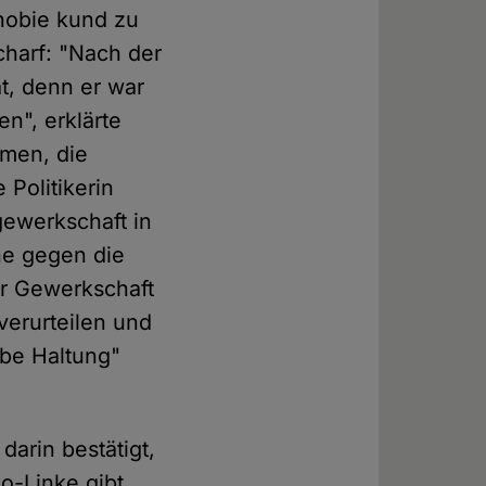
phobie kund zu
charf: "Nach der
t, denn er war
n", erklärte
men, die
 Politikerin
gewerkschaft in
ne gegen die
er Gewerkschaft
 verurteilen und
obe Haltung"
darin bestätigt,
o-Linke gibt,