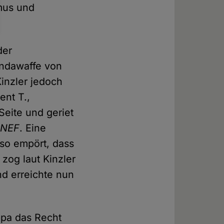
smus und
der
andawaffe von
inzler jedoch
ent T.,
Seite und geriet
NEF
. Eine
 so empört, dass
zog laut Kinzler
nd erreichte nun
ppa das Recht