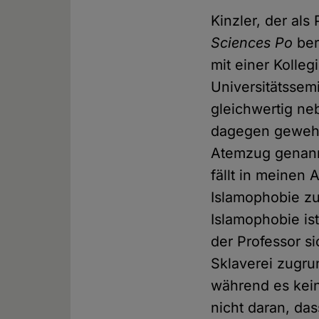
Kinzler, der al
Sciences Po
ber
mit einer Kolleg
Universitätssem
gleichwertig ne
dagegen gewehr
Atemzug genannt
fällt in meinen
Islamophobie zu
Islamophobie ist
der Professor si
Sklaverei zugrun
während es kein
nicht daran, da