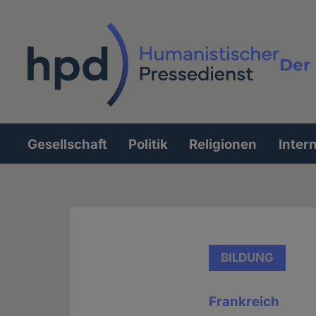
Direkt
zum
Inhalt
Der 
Vollt
Gesellschaft
Politik
Religionen
Inter
Hauptnavigation
BILDUNG
Frankreich