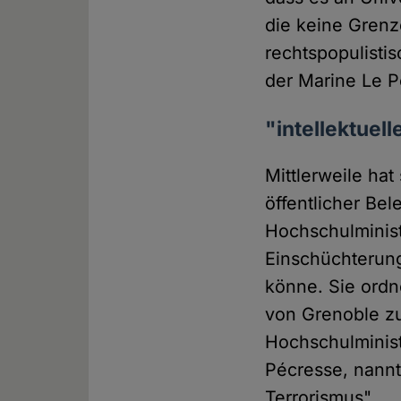
die keine Grenze
rechtspopulisti
der Marine Le P
"intellektuel
Mittlerweile ha
öffentlicher Be
Hochschulminist
Einschüchterung
könne. Sie ord
von Grenoble zu
Hochschulminist
Pécresse, nannt
Terrorismus".