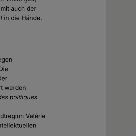
omit auch der
l
in die Hände,
wegen
Die
der
ert werden
udes politiques
dtregion Valérie
tellektuellen