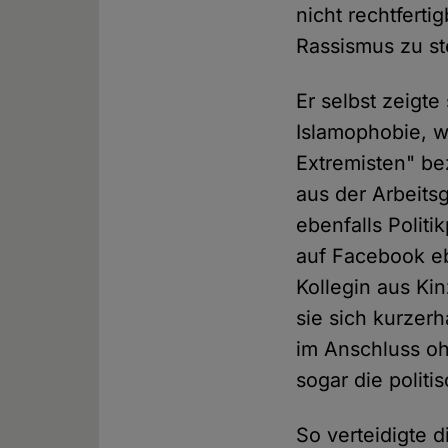
nicht rechtferti
Rassismus zu st
Er selbst zeigte
Islamophobie, 
Extremisten" be
aus der Arbeits
ebenfalls Politi
auf Facebook eb
Kollegin aus Kin
sie sich kurzer
im Anschluss oh
sogar die polit
So verteidigte 