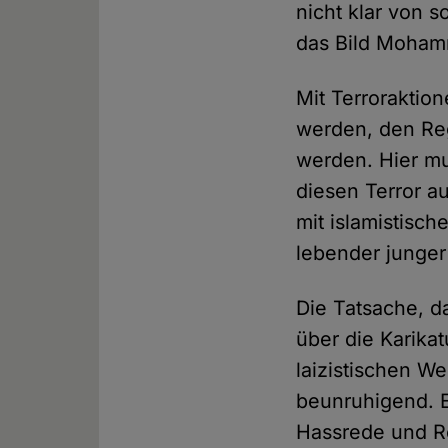
nicht klar von 
das Bild Moham
Mit Terroraktio
werden, den Re
werden. Hier mu
diesen Terror a
mit islamistisch
lebender junge
Die Tatsache, d
über die Karika
laizistischen We
beunruhigend. E
Hassrede und Re