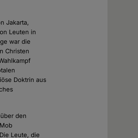
n Jakarta,
von Leuten in
age war die
n Christen
m Wahlkampf
talen
iöse Doktrin aus
iches
 über den
 Mob
Die Leute, die