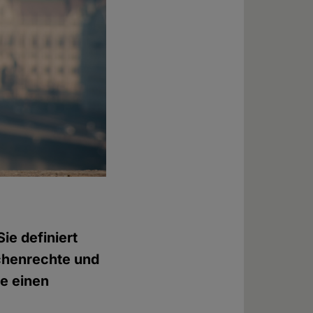
ie definiert
nschenrechte und
ie einen