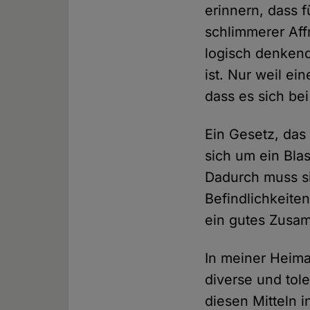
erinnern, dass 
schlimmerer Aff
logisch denkend
ist. Nur weil ei
dass es sich be
Ein Gesetz, das 
sich um ein Bla
Dadurch muss si
Befindlichkeite
ein gutes Zusam
In meiner Heima
diverse und tol
diesen Mitteln i