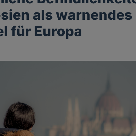
sien als warnendes
el für Europa