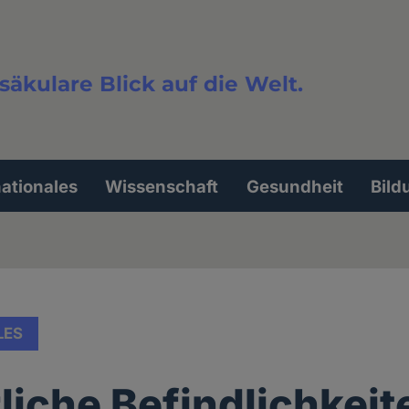
säkulare Blick auf die Welt.
extsuche
nationales
Wissenschaft
Gesundheit
Bild
LES
liche Befindlichkeit