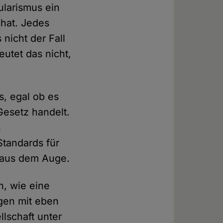
ularismus ein
 hat. Jedes
nicht der Fall
eutet das nicht,
s, egal ob es
Gesetz handelt.
n
Standards für
t aus dem Auge.
n, wie eine
ngen mit eben
llschaft unter