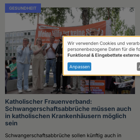
GESUNDHEIT
Wir verwenden Cookies und verarb
Verwendung
personenbezogene Daten für die f
Funktional & Eingebettete externe
von
personenbezogenen
Anpassen
Daten
und
Cookies
Katholischer Frauenverband:
Schwangerschaftsabbrüche müssen auch
in katholischen Krankenhäusern möglich
sein
Schwangerschaftsabbrüche sollen künftig auch in