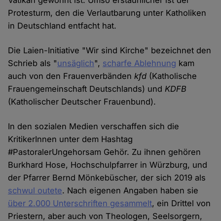
Vatikan gewohnt ist. Umso erstaunlicher ist der
Protesturm, den die Verlautbarung unter Katholiken
in Deutschland entfacht hat.
Die Laien-Initiative "Wir sind Kirche" bezeichnet den
Schrieb als "
unsäglich
",
scharfe Ablehnung
kam
auch von den Frauenverbänden
kfd
(Katholische
Frauengemeinschaft Deutschlands) und
KDFB
(Katholischer Deutscher Frauenbund).
In den sozialen Medien verschaffen sich die
KritikerInnen unter dem Hashtag
#PastoralerUngehorsam Gehör. Zu ihnen gehören
Burkhard Hose, Hochschulpfarrer in Würzburg, und
der Pfarrer Bernd Mönkebüscher, der sich 2019 als
schwul outete
. Nach eigenen Angaben haben sie
über 2.000 Unterschriften gesammelt
, ein Drittel von
Priestern, aber auch von Theologen, Seelsorgern,