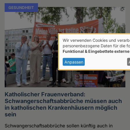
GESUNDHEIT
Wir verwenden Cookies und verarb
Verwendung
personenbezogene Daten für die f
Funktional & Eingebettete externe
von
personenbezogenen
Anpassen
Daten
und
Cookies
Katholischer Frauenverband:
Schwangerschaftsabbrüche müssen auch
in katholischen Krankenhäusern möglich
sein
Schwangerschaftsabbrüche sollen künftig auch in