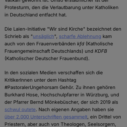
Vatikan gewohnt ist. Umso erstaunlicher ist der
Protesturm, den die Verlautbarung unter Katholiken
in Deutschland entfacht hat.
Die Laien-Initiative "Wir sind Kirche" bezeichnet den
Schrieb als "
unsäglich
",
scharfe Ablehnung
kam
auch von den Frauenverbänden
kfd
(Katholische
Frauengemeinschaft Deutschlands) und
KDFB
(Katholischer Deutscher Frauenbund).
In den sozialen Medien verschaffen sich die
KritikerInnen unter dem Hashtag
#PastoralerUngehorsam Gehör. Zu ihnen gehören
Burkhard Hose, Hochschulpfarrer in Würzburg, und
der Pfarrer Bernd Mönkebüscher, der sich 2019 als
schwul outete
. Nach eigenen Angaben haben sie
über 2.000 Unterschriften gesammelt
, ein Drittel von
Priestern, aber auch von Theologen, Seelsorgern,