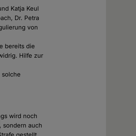
nd Katja Keul
ach, Dr. Petra
gulierung von
 bereits die
drig. Hilfe zur
 solche
ags wird noch
e, sondern auch
rafe gestellt