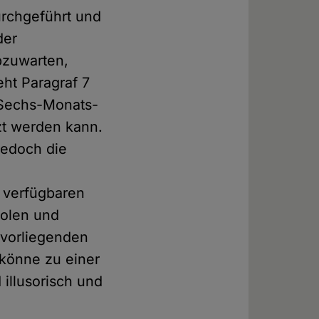
urchgeführt und
der
bzuwarten,
eht Paragraf 7
 Sechs-Monats-
zt werden kann.
jedoch die
 verfügbaren
holen und
 vorliegenden
 könne zu einer
illusorisch und