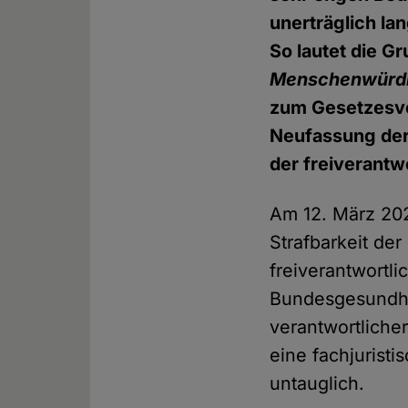
unerträglich la
So lautet die G
Menschenwürdig
zum Gesetzesvo
Neufassung der 
der freiverantw
Am 12. März 202
Strafbarkeit der
freiverantwortl
Bundesgesundhei
verantwortliche
eine fachjurist
untauglich.