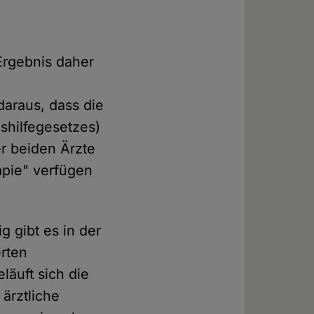
Ergebnis daher
daraus, dass die
gshilfegesetzes)
r beiden Ärzte
apie" verfügen
g gibt es in der
erten
äuft sich die
 ärztliche