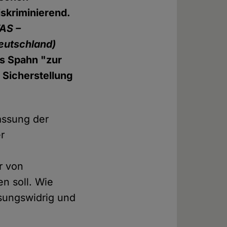
iskriminierend.
AS –
eutschland)
s Spahn "zur
 Sicherstellung
assung der
er
r von
n soll. Wie
ssungswidrig und