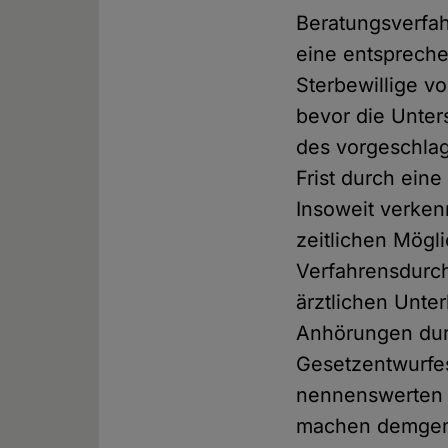
Beratungsverfa
eine entspreche
Sterbewillige v
bevor die Unters
des vorgeschlag
Frist durch ein
Insoweit verken
zeitlichen Mögl
Verfahrensdurch
ärztlichen Unte
Anhörungen durc
Gesetzentwurfes
nennenswerten A
machen demgem