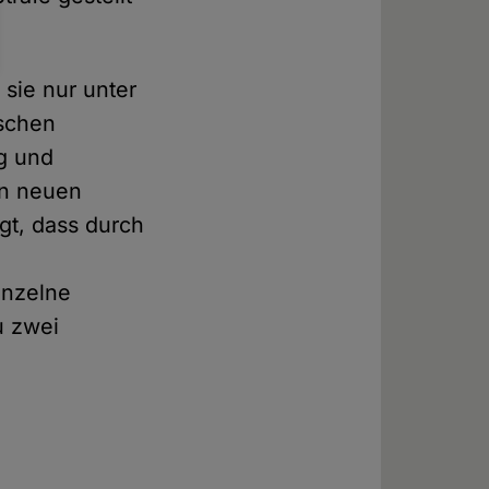
 sie nur unter
schen
ig und
en neuen
gt, dass durch
inzelne
u zwei