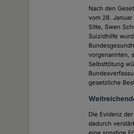
Nach den Geset
vom 28. Januar 2
Sitte, Swen Sch
Suizidhilfe wur
Bundesgesundhei
vorgenannten, s
Selbsttötung wü
Bundesverfassun
gesetzliche Bes
Weitreichend
Die Evidenz der
dadurch verstär
eine sonstige F