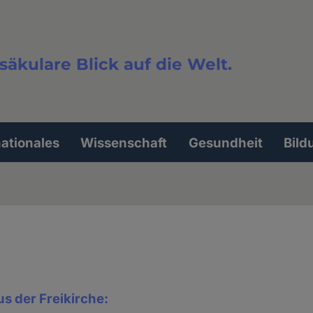
säkulare Blick auf die Welt.
extsuche
nationales
Wissenschaft
Gesundheit
Bild
s der Freikirche: