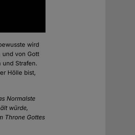
nbewusste wird
n und von Gott
 und Strafen.
r Hölle bist,
das Normalste
uält würde,
m Throne Gottes