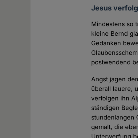
Jesus verfolg
Mindestens so tr
kleine Bernd gla
Gedanken bewerte
Glaubensschema p
postwendend bes
Angst jagen dem
überall lauere,
verfolgen ihn A
ständigen Begle
stundenlangen 
gemalt, die eb
Unterwerfung b