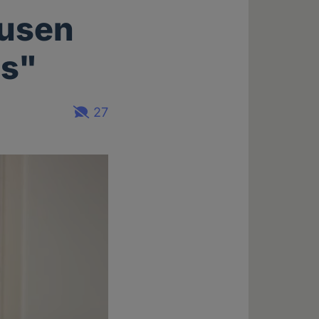
ausen
is"
27