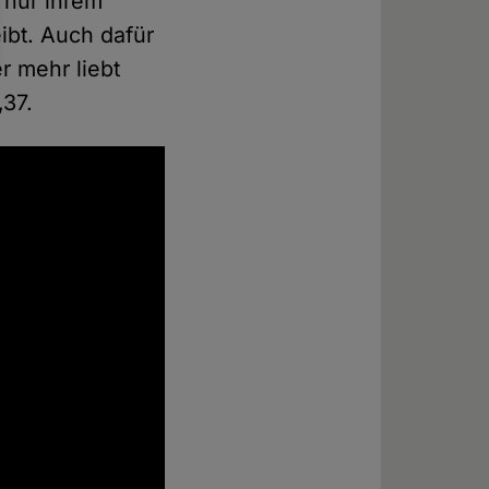
 nur ihrem
ibt. Auch dafür
r mehr liebt
,37.