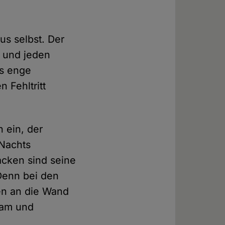
us selbst. Der
t und jeden
as enge
 Fehltritt
 ein, der
 Nachts
acken sind seine
 Denn bei den
en an die Wand
sam und