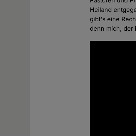
Pastoren und Pr
Heiland entgege
gibt's eine Rech
denn mich, der i