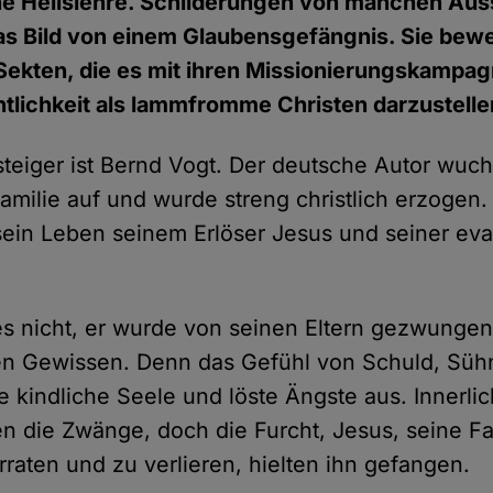
che Heilslehre. Schilderungen von manchen Aus
as Bild von einem Glaubensgefängnis. Sie bew
 Sekten, die es mit ihren Missionierungskampa
entlichkeit als lammfromme Christen darzustelle
steiger ist Bernd Vogt. Der deutsche Autor wuch
Familie auf und wurde streng christlich erzogen
 sein Leben seinem Erlöser Jesus und seiner ev
er es nicht, er wurde von seinen Eltern gezwunge
en Gewissen. Denn das Gefühl von Schuld, Süh
ne kindliche Seele und löste Ängste aus. Innerlich
n die Zwänge, doch die Furcht, Jesus, seine Fa
rraten und zu verlieren, hielten ihn gefangen.