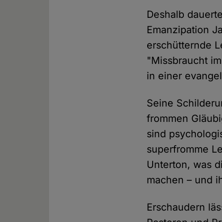
Deshalb dauerte
Emanzipation Ja
erschütternde L
"Missbraucht im
in einer evangel
Seine Schilderu
frommen Gläubig
sind psycholog
superfromme Leb
Unterton, was d
machen – und ih
Erschaudern läs