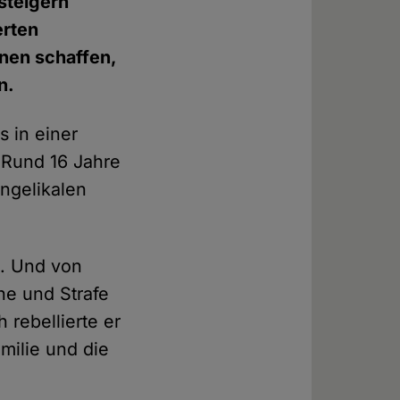
steigern
erten
gnen schaffen,
n.
s in einer
. Rund 16 Jahre
angelikalen
n. Und von
ne und Strafe
 rebellierte er
milie und die