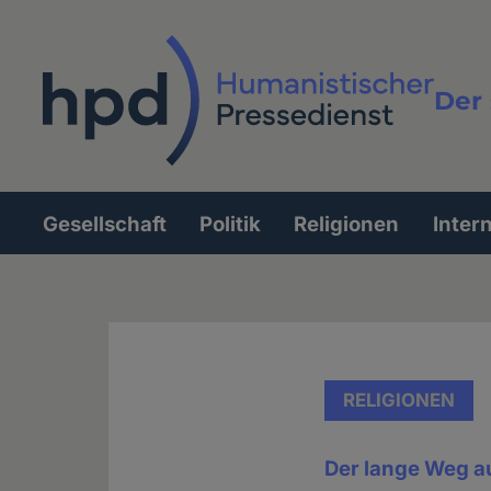
Direkt
zum
Inhalt
Der 
Vollt
Gesellschaft
Politik
Religionen
Inter
Hauptnavigation
RELIGIONEN
Der lange Weg au