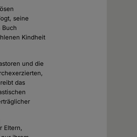
iösen
ogt, seine
s Buch
hlenen Kindheit
astoren und die
rchexerzierten,
reibt das
astischen
rträglicher
 Eltern,