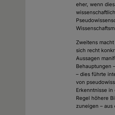
eher, wenn dies
wissenschaftlic
Pseudowissensc
Wissenschaftsmi
Zweitens macht 
sich recht konk
Aussagen manife
Behauptungen – 
– dies führte i
von pseudowiss
Erkenntnisse in
Regel höhere B
zuneigen – aus 