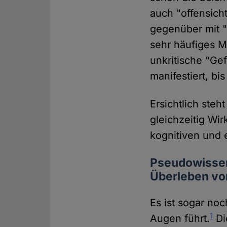
auch "offensich
gegenüber mit "V
sehr häufiges M
unkritische "Ge
manifestiert, bi
Ersichtlich ste
gleichzeitig Wi
kognitiven und 
Pseudowissens
Überleben vo
Es ist sogar noc
1
Augen führt.
Di