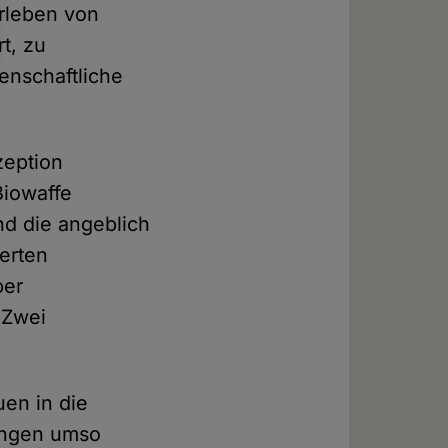
rleben von
t, zu
enschaftliche
zeption
Biowaffe
d die angeblich
erten
ber
 Zwei
uen in die
tungen umso