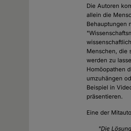
Die Autoren kom
allein die Mens
Behauptungen ma
"Wissenschaftsm
wissenschaftlic
Menschen, die s
werden zu lass
Homöopathen daf
umzuhängen oder
Beispiel in Vide
präsentieren.
Eine der Mitauto
"Die Lösung