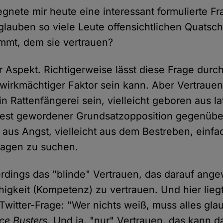
egnete mir heute eine interessant formulierte F
auben so viele Leute offensichtlichen Quatsch
mt, dem sie vertrauen?
r Aspekt. Richtigerweise lässt diese Frage durc
 wirkmächtiger Faktor sein kann. Aber Vertraue
n Rattenfängerei sein, vielleicht geboren aus lat
est gewordener Grundsatzopposition gegenübe
ht aus Angst, vielleicht aus dem Bestreben, einf
ragen zu suchen.
lerdings das "blinde" Vertrauen, das darauf ange
higkeit (Kompetenz) zu vertrauen. Und hier lieg
 Twitter-Frage: "Wer nichts weiß, muss alles gl
ce Busters
. Und ja, "nur" Vertrauen, das kann d