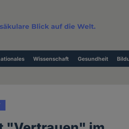
säkulare Blick auf die Welt.
extsuche
nationales
Wissenschaft
Gesundheit
Bild
T
t "Vertrauen" im