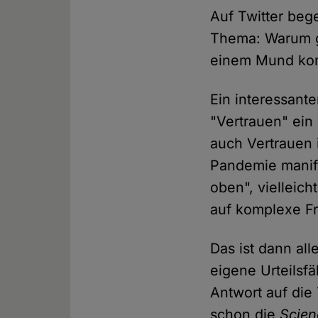
Auf Twitter beg
Thema: Warum gl
einem Mund kom
Ein interessante
"Vertrauen" ein
auch Vertrauen i
Pandemie manif
oben", vielleic
auf komplexe F
Das ist dann al
eigene Urteilsfä
Antwort auf die
schon die
Scien