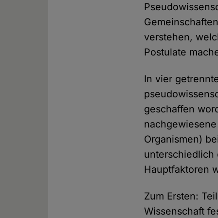
Pseudowissensch
Gemeinschaften 
verstehen, welc
Postulate mach
In vier getrenn
pseudowissensch
geschaffen wor
nachgewiesene 
Organismen) bei
unterschiedlich 
Hauptfaktoren wu
Zum Ersten: Tei
Wissenschaft fe