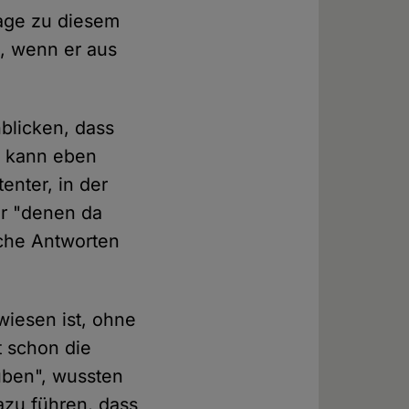
rage zu diesem
, wenn er aus
hblicken, dass
n kann eben
enter, in der
r "denen da
ache Antworten
wiesen ist, ohne
t schon die
auben", wussten
azu führen, dass