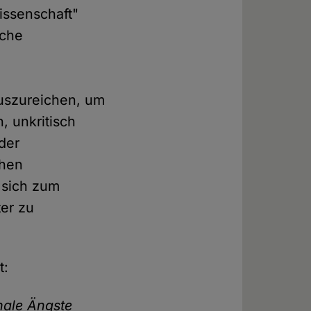
issenschaft"
iche
auszureichen, um
, unkritisch
der
chen
 sich zum
ter zu
t:
nale Ängste