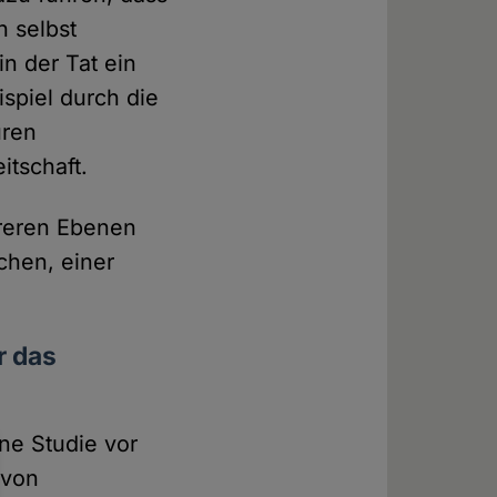
h selbst
in der Tat ein
spiel durch die
uren
itschaft.
hreren Ebenen
chen, einer
r das
ene Studie vor
 von