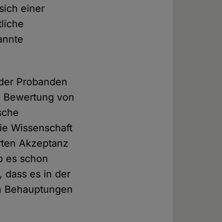
sich einer
tliche
annte
 der Probanden
en Bewertung von
sche
ie Wissenschaft
erten Akzeptanz
b es schon
 dass es in der
en Behauptungen