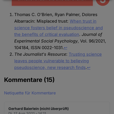
Daten
und
Thomas C. O'Brien, Ryan Palmer, Dolores
Cookies
Albarracin: Misplaced trust:
When trust in
science fosters belief in pseudoscience and
the benefits of critical evaluation
.
Journal of
Experimental Social Psychology
, Vol. 96/2021,
104184, ISSN 0022-1031.
↩︎
The Journalist's Resource
:
Trusting science
leaves people vulnerable to believing
pseudoscience, new research finds
.
↩︎
Kommentare
(15)
Netiquette für Kommentare
Gerhard Baierlein (nicht überprüft)
Di. 17 Aug 2021 - 14:11