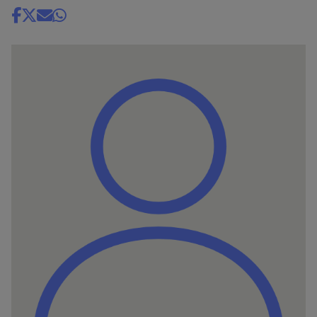
Share
news