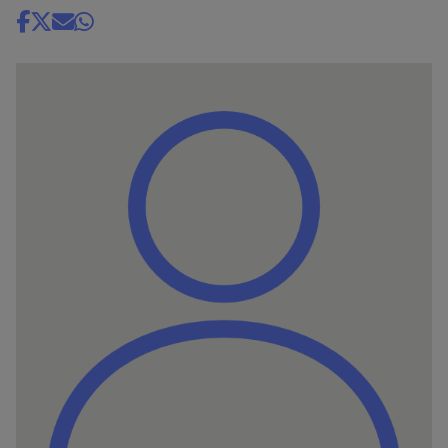
Share
news