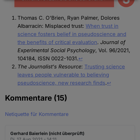
Daten
und
Thomas C. O'Brien, Ryan Palmer, Dolores
Cookies
Albarracin: Misplaced trust:
When trust in
science fosters belief in pseudoscience and
the benefits of critical evaluation
.
Journal of
Experimental Social Psychology
, Vol. 96/2021,
104184, ISSN 0022-1031.
↩︎
The Journalist's Resource
:
Trusting science
leaves people vulnerable to believing
pseudoscience, new research finds
.
↩︎
Kommentare
(15)
Netiquette für Kommentare
Gerhard Baierlein (nicht überprüft)
Di. 17 Aug 2021 - 14:11