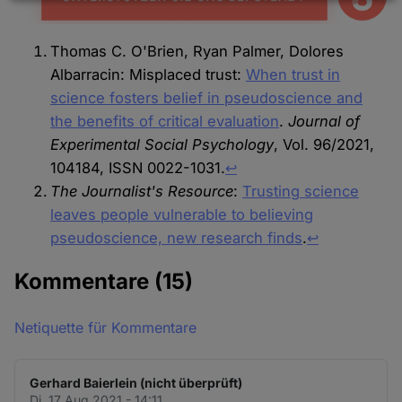
Daten
und
Thomas C. O'Brien, Ryan Palmer, Dolores
Cookies
Albarracin: Misplaced trust:
When trust in
science fosters belief in pseudoscience and
the benefits of critical evaluation
.
Journal of
Experimental Social Psychology
, Vol. 96/2021,
104184, ISSN 0022-1031.
↩︎
The Journalist's Resource
:
Trusting science
leaves people vulnerable to believing
pseudoscience, new research finds
.
↩︎
Kommentare
(15)
Netiquette für Kommentare
Gerhard Baierlein (nicht überprüft)
Di. 17 Aug 2021 - 14:11