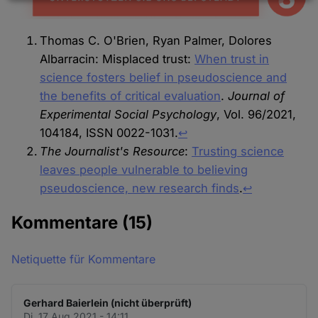
Daten
und
Thomas C. O'Brien, Ryan Palmer, Dolores
Cookies
Albarracin: Misplaced trust:
When trust in
science fosters belief in pseudoscience and
the benefits of critical evaluation
.
Journal of
Experimental Social Psychology
, Vol. 96/2021,
104184, ISSN 0022-1031.
↩︎
The Journalist's Resource
:
Trusting science
leaves people vulnerable to believing
pseudoscience, new research finds
.
↩︎
Kommentare
(15)
Netiquette für Kommentare
Gerhard Baierlein (nicht überprüft)
Di. 17 Aug 2021 - 14:11