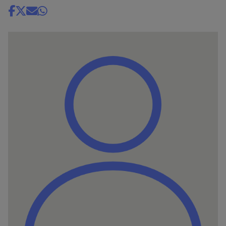
Share
news