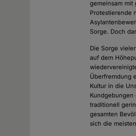
gemeinsam mit g
Protestierende
Asylantenbewer
Sorge. Doch dar
Die Sorge viele
auf dem Höhepu
wiedervereinigte
Überfremdung ei
Kultur in die U
Kundgebungen ge
traditionell ger
gesamten Bevölk
sich die meiste