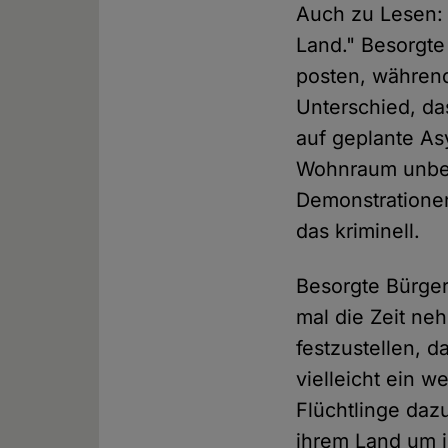
Auch zu Lesen: "
Land." Besorgte
posten, während 
Unterschied, da
auf geplante As
Wohnraum unbew
Demonstrationen
das kriminell.
Besorgte Bürger
mal die Zeit ne
festzustellen, d
vielleicht ein 
Flüchtlinge daz
ihrem Land um i