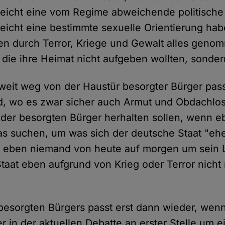
leicht eine vom Regime abweichende politische 
leicht eine bestimmte sexuelle Orientierung hab
n durch Terror, Kriege und Gewalt alles geno
die ihre Heimat nicht aufgeben wollten, sonde
z weit weg von der Haustür besorgter Bürger pas
, wo es zwar sicher auch Armut und Obdachlose
der besorgten Bürger herhalten sollen, wenn e
was suchen, um was sich der deutsche Staat "e
ber eben niemand von heute auf morgen um sein
Staat eben aufgrund von Krieg oder Terror nicht 
 besorgten Bürgers passt erst dann wieder, wenn
r in der aktuellen Debatte an erster Stelle um 