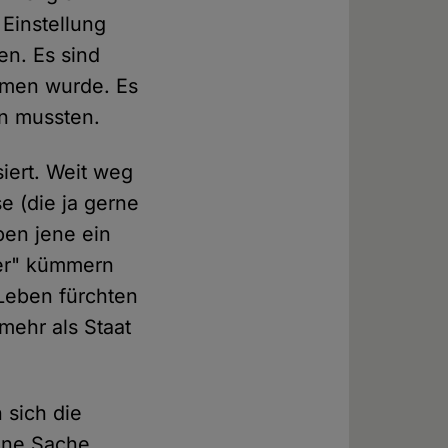
Einstellung
en. Es sind
mmen wurde. Es
rn mussten.
siert. Weit weg
 (die ja gerne
ben jene ein
her" kümmern
 Leben fürchten
mehr als Staat
 sich die
eine Sache