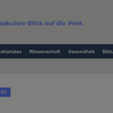
säkulare Blick auf die Welt.
extsuche
nationales
Wissenschaft
Gesundheit
Bild
LES