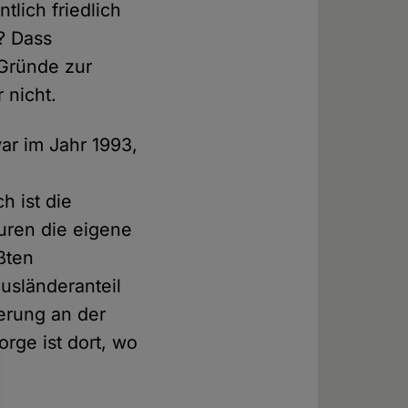
tlich friedlich
? Dass
Gründe zur
 nicht.
ar im Jahr 1993,
h ist die
uren die eigene
ßten
usländeranteil
kerung an der
rge ist dort, wo