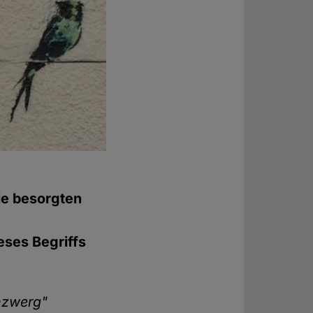
ie besorgten
eses Begriffs
enzwerg"