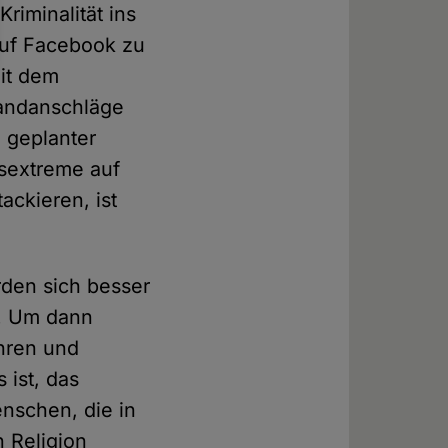
riminalität ins
auf Facebook zu
Mit dem
randanschläge
 geplanter
sextreme auf
ckieren, ist
rden sich besser
n. Um dann
ahren und
 ist, das
nschen, die in
n Religion