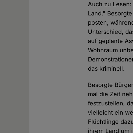
Auch zu Lesen: "
Land." Besorgte
posten, während 
Unterschied, da
auf geplante As
Wohnraum unbew
Demonstrationen
das kriminell.
Besorgte Bürger
mal die Zeit ne
festzustellen, d
vielleicht ein 
Flüchtlinge daz
ihrem Land um i