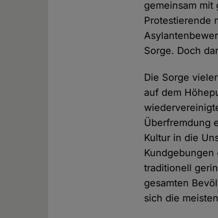
gemeinsam mit g
Protestierende
Asylantenbewer
Sorge. Doch dar
Die Sorge viele
auf dem Höhepu
wiedervereinigte
Überfremdung ei
Kultur in die U
Kundgebungen ge
traditionell ger
gesamten Bevölk
sich die meiste