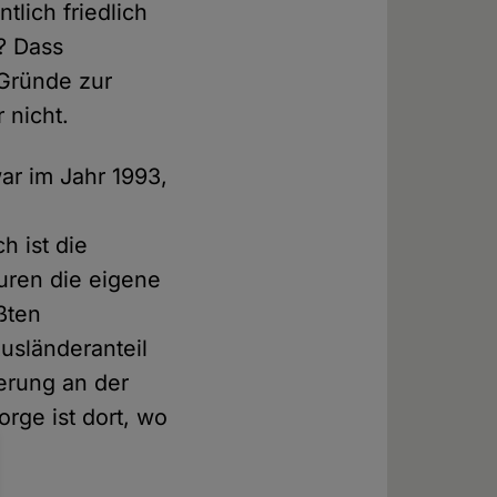
tlich friedlich
? Dass
Gründe zur
 nicht.
ar im Jahr 1993,
h ist die
uren die eigene
ßten
usländeranteil
kerung an der
rge ist dort, wo