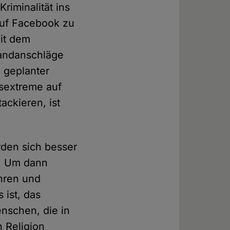
riminalität ins
auf Facebook zu
Mit dem
randanschläge
 geplanter
sextreme auf
ckieren, ist
rden sich besser
n. Um dann
ahren und
 ist, das
nschen, die in
n Religion