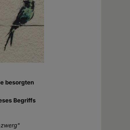
ie besorgten
eses Begriffs
enzwerg"