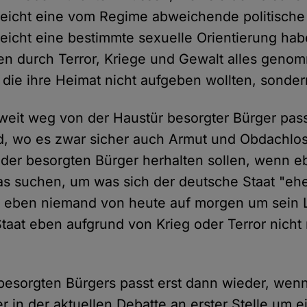
leicht eine vom Regime abweichende politische 
leicht eine bestimmte sexuelle Orientierung hab
n durch Terror, Kriege und Gewalt alles geno
die ihre Heimat nicht aufgeben wollten, sonde
z weit weg von der Haustür besorgter Bürger pas
, wo es zwar sicher auch Armut und Obdachlose
der besorgten Bürger herhalten sollen, wenn e
was suchen, um was sich der deutsche Staat "e
ber eben niemand von heute auf morgen um sein
Staat eben aufgrund von Krieg oder Terror nicht 
 besorgten Bürgers passt erst dann wieder, wenn
r in der aktuellen Debatte an erster Stelle um 