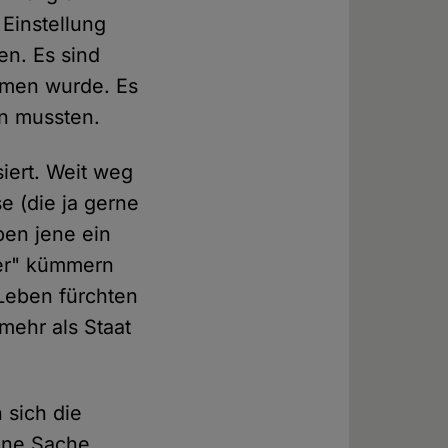
Einstellung
en. Es sind
mmen wurde. Es
rn mussten.
siert. Weit weg
 (die ja gerne
ben jene ein
her" kümmern
 Leben fürchten
mehr als Staat
 sich die
eine Sache