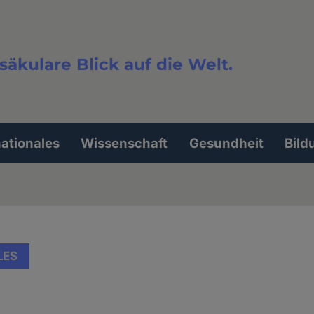
säkulare Blick auf die Welt.
extsuche
nationales
Wissenschaft
Gesundheit
Bild
LES