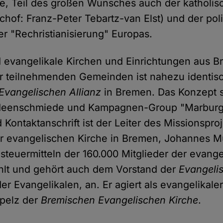
ie, Teil des großen Wunsches auch der katholis
chof: Franz-Peter Tebartz-van Elst) und der pol
r "Rechristianisierung" Europas.
 evangelikale Kirchen und Einrichtungen aus
der teilnehmenden Gemeinden ist nahezu identis
Evangelischen Allianz
in Bremen. Das Konzept 
Ideenschmiede und Kampagnen-Group "Marburg
Kontaktanschrift ist der Leiter des Missionspro
r evangelischen Kirche in Bremen, Johannes Mül
steuermitteln der 160.000 Mitglieder der evang
hlt und gehört auch dem Vorstand der
Evangelis
r Evangelikalen, an. Er agiert als evangelikale
spelz der
Bremischen Evangelischen Kirche
.