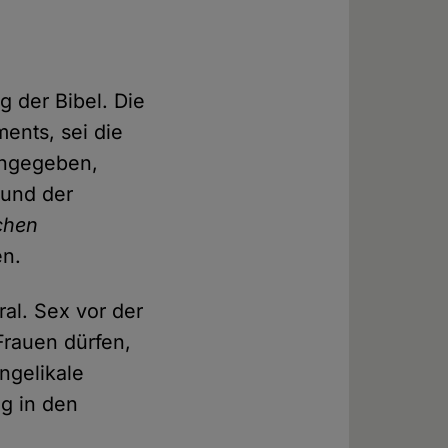
 der Bibel. Die
ents, sei die
eingegeben,
 und der
chen
en.
ral. Sex vor der
Frauen dürfen,
ngelikale
ng in den