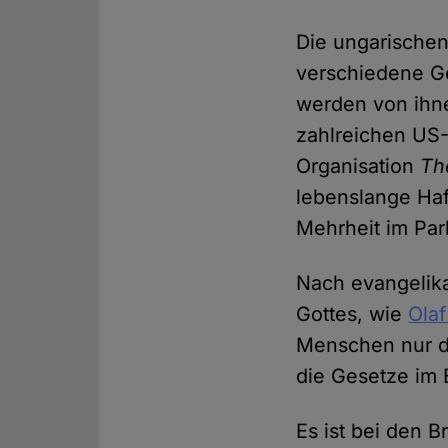
Die ungarischen
verschiedene Ge
werden von ihne
zahlreichen US-
Organisation
Th
lebenslange Haf
Mehrheit im Par
Nach evangelika
Gottes, wie
Olaf
Menschen nur da
die Gesetze im 
Es ist bei den B