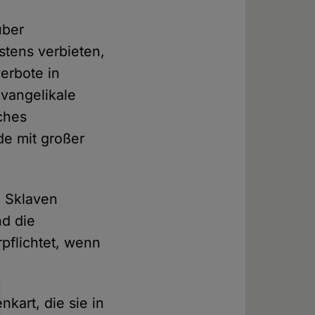
über
stens verbieten,
erbote in
evangelikale
ches
de mit großer
, Sklaven
nd die
pflichtet, wenn
kart, die sie in