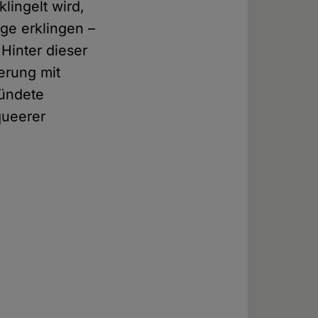
lingelt wird,
ge erklingen –
 Hinter dieser
erung mit
ründete
queerer