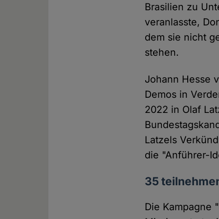
Brasilien zu Un
veranlasste, Do
dem sie nicht g
stehen.
Johann Hesse v
Demos in Verden
2022 in Olaf La
Bundestagskand
Latzels Verkünd
die "Anführer-Id
35 teilnehme
Die Kampagne "G