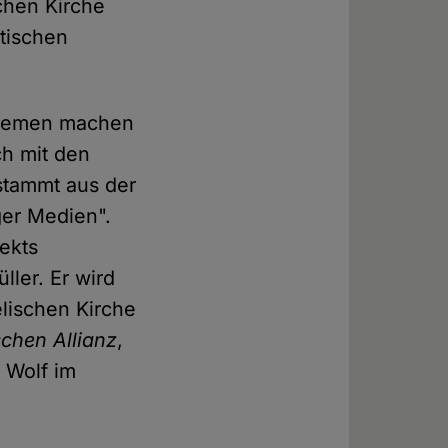
chen Kirche
itischen
 Bremen machen
ch mit den
stammt aus der
er Medien".
jekts
ler. Er wird
elischen Kirche
chen Allianz
,
r Wolf im