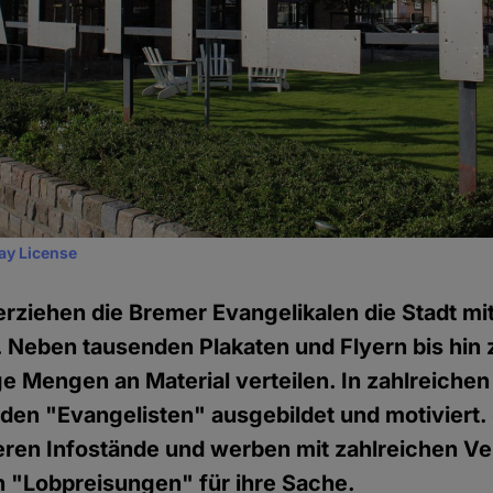
ay License
erziehen die Bremer Evangelikalen die Stadt mit
Neben tausenden Plakaten und Flyern bis hin 
ge Mengen an Material verteilen. In zahlreichen
n "Evangelisten" ausgebildet und motiviert. S
eren Infostände und werben mit zahlreichen V
n "Lobpreisungen" für ihre Sache.