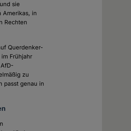
 und sie
 Amerikas, in
en Rechten
auf Querdenker-
 im Frühjahr
 AfD-
elmäßig zu
n passt genau in
en
en