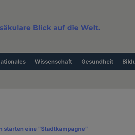
säkulare Blick auf die Welt.
extsuche
nationales
Wissenschaft
Gesundheit
Bild
en starten eine "Stadtkampagne"