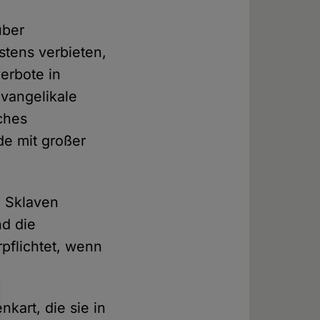
über
stens verbieten,
erbote in
evangelikale
ches
de mit großer
, Sklaven
nd die
pflichtet, wenn
kart, die sie in