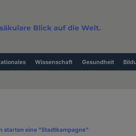
säkulare Blick auf die Welt.
extsuche
nationales
Wissenschaft
Gesundheit
Bild
en starten eine "Stadtkampagne"