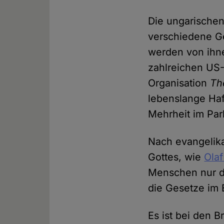
Die ungarischen
verschiedene Ge
werden von ihne
zahlreichen US-
Organisation
Th
lebenslange Haf
Mehrheit im Par
Nach evangelika
Gottes, wie
Olaf
Menschen nur da
die Gesetze im 
Es ist bei den B