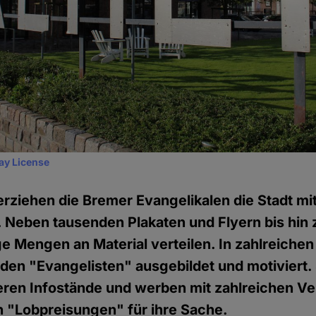
ay License
erziehen die Bremer Evangelikalen die Stadt mit
Neben tausenden Plakaten und Flyern bis hin 
ge Mengen an Material verteilen. In zahlreichen
n "Evangelisten" ausgebildet und motiviert. S
eren Infostände und werben mit zahlreichen V
n "Lobpreisungen" für ihre Sache.