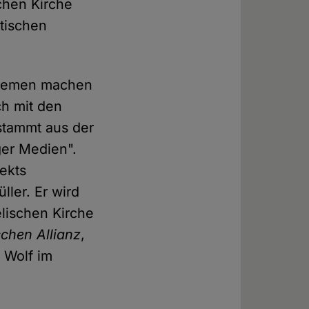
chen Kirche
itischen
 Bremen machen
ch mit den
stammt aus der
er Medien".
jekts
ler. Er wird
elischen Kirche
chen Allianz
,
r Wolf im