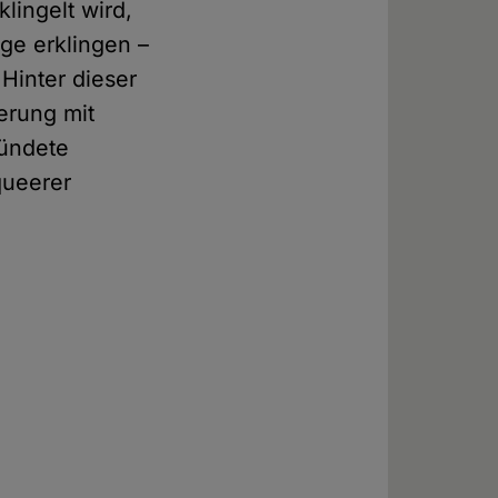
lingelt wird,
ge erklingen –
 Hinter dieser
erung mit
ründete
queerer