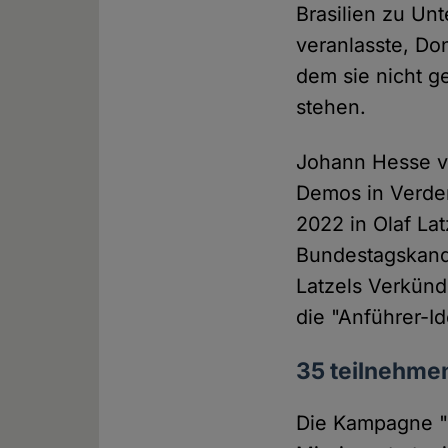
Brasilien zu Un
veranlasste, Do
dem sie nicht g
stehen.
Johann Hesse v
Demos in Verden
2022 in Olaf La
Bundestagskand
Latzels Verkünd
die "Anführer-Id
35 teilnehme
Die Kampagne "G