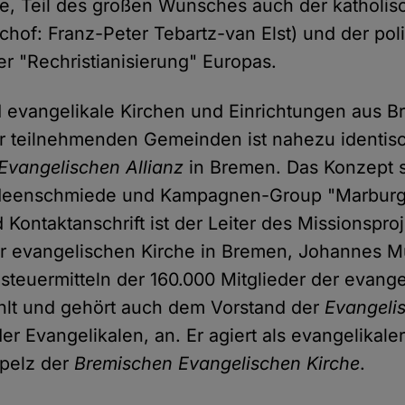
ie, Teil des großen Wunsches auch der katholis
chof: Franz-Peter Tebartz-van Elst) und der pol
r "Rechristianisierung" Europas.
 evangelikale Kirchen und Einrichtungen aus
der teilnehmenden Gemeinden ist nahezu identis
Evangelischen Allianz
in Bremen. Das Konzept 
Ideenschmiede und Kampagnen-Group "Marburg
Kontaktanschrift ist der Leiter des Missionspro
r evangelischen Kirche in Bremen, Johannes Mül
steuermitteln der 160.000 Mitglieder der evang
hlt und gehört auch dem Vorstand der
Evangelis
r Evangelikalen, an. Er agiert als evangelikale
spelz der
Bremischen Evangelischen Kirche
.