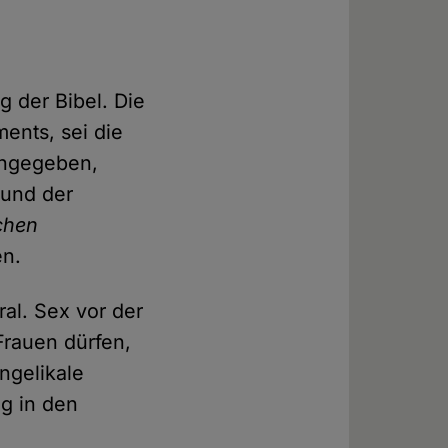
 der Bibel. Die
ents, sei die
eingegeben,
 und der
chen
en.
ral. Sex vor der
Frauen dürfen,
ngelikale
ng in den