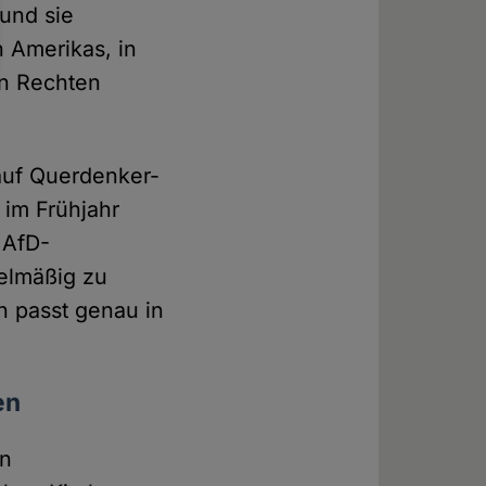
 und sie
 Amerikas, in
en Rechten
auf Querdenker-
 im Frühjahr
 AfD-
elmäßig zu
n passt genau in
en
en