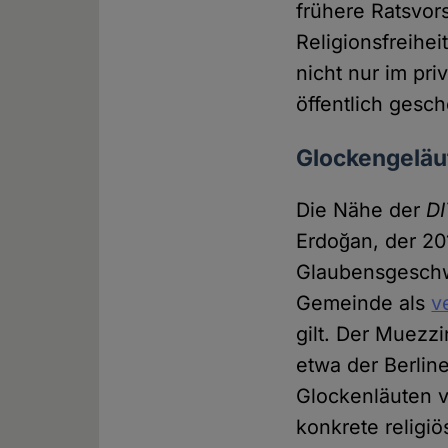
frühere Ratsvor
Religionsfreihe
nicht nur im pr
öffentlich gesc
Glockengeläut
Die Nähe der
DI
Erdoğan, der 20
Glaubensgeschwi
Gemeinde als
v
gilt. Der Muezzi
etwa der Berlin
Glockenläuten v
konkrete religi