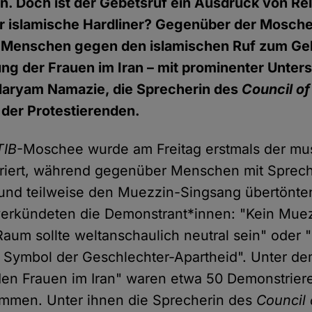
n. Doch ist der Gebetsruf ein Ausdruck von Rel
ür islamische Hardliner? Gegenüber der Mosch
 Menschen gegen den islamischen Ruf zum Ge
ng der Frauen im Iran – mit prominenter Unter
aryam Namazie, die Sprecherin des
Council of
 der Protestierenden.
TIB
-Moschee wurde am Freitag erstmals der mu
briert, während gegenüber Menschen mit Sprec
und teilweise den Muezzin-Singsang übertönte
erkündeten die Demonstrant*innen: "Kein Muez
 Raum sollte weltanschaulich neutral sein" oder 
t Symbol der Geschlechter-Apartheid". Unter d
t den Frauen im Iran" waren etwa 50 Demonstrie
men. Unter ihnen die Sprecherin des
Council