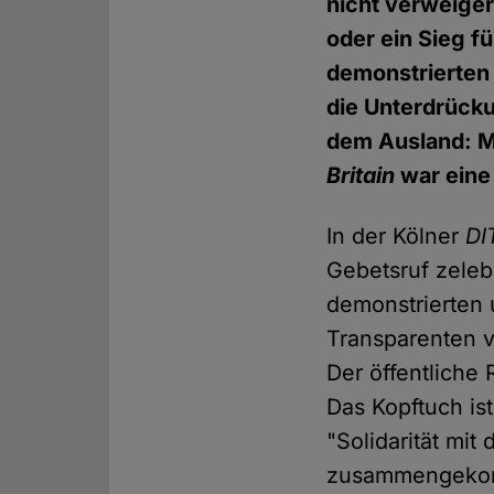
nicht verweiger
oder ein Sieg f
demonstrierten
die Unterdrücku
dem Ausland: M
Britain
war eine
In der Kölner
DI
Gebetsruf zele
demonstrierten 
Transparenten v
Der öffentliche
Das Kopftuch is
"Solidarität mi
zusammengekom