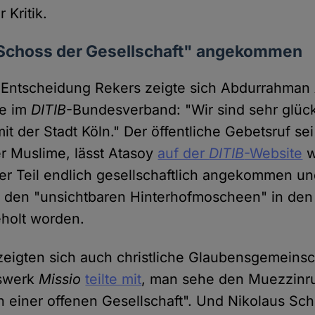
 Kritik.
Schoss der Gesellschaft" angekommen
e Entscheidung Rekers zeigte sich Abdurrahman 
de im
DITIB
-Bundesverband: "Wir sind sehr glück
it der Stadt Köln." Der öffentliche Gebetsruf sei
r Muslime, lässt Atasoy
auf der
DITIB
-Website
w
rer Teil endlich gesellschaftlich angekommen
 den "unsichtbaren Hinterhofmoscheen" in den
eholt worden.
 zeigten sich auch christliche Glaubensgemeins
fswerk
Missio
teilte mit
, man sehe den Muezzinru
in einer offenen Gesellschaft". Und Nikolaus Sch