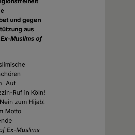
igionsfreiheit
ee
bet und gegen
stützung aus
 Ex-Muslims of
slimische
hchören
n. Auf
zin-Ruf in Köln!
"Nein zum Hijab!
em Motto
rende
 of Ex-Muslims