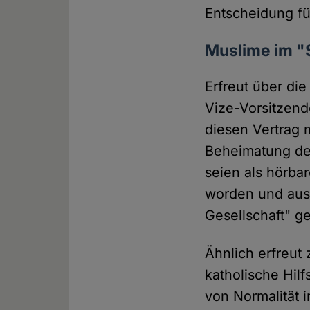
Entscheidung für
Muslime im "
Erfreut über di
Vize-Vorsitzen
diesen Vertrag m
Beheimatung de
seien als hörba
worden und aus
Gesellschaft" g
Ähnlich erfreut
katholische Hil
von Normalität 