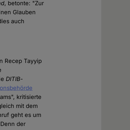
nd
, betonte: "Zur
einen Glauben
dies auch
en Recep Tayyip
e
die
DITIB
-
gionsbehörde
ms", kritisierte
gleich mit dem
nruf geht es um
 Denn der