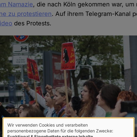
am Namazie
, die nach Köln gekommen war, um 
e zu protestieren
. Auf ihrem Telegram-Kanal 
Video
des Protests.
Wir verwenden Cookies und verarbeiten
Verwendung
personenbezogene Daten für die folgenden Zwecke:
Funktional & Eingebettete externe Inhalte
.