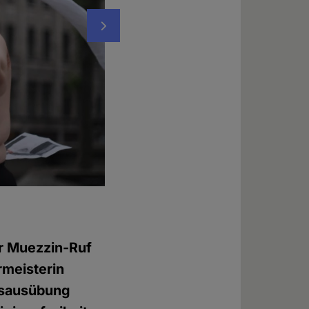
Nächstes
Oben-ohne-Protest vor dem Kölner Dom g
Foto: © Hesam Yousefi
r Muezzin-Ruf
rmeisterin
onsausübung