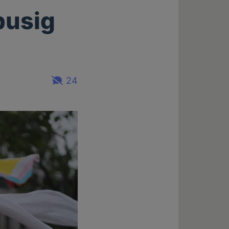
busig
24