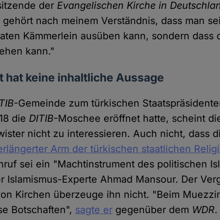
sitzende der
Evangelischen Kirche in Deutschla
it gehört nach meinem Verständnis, dass man s
ivaten Kämmerlein ausüben kann, sondern dass 
hehen kann."
 hat keine inhaltliche Aussage
TIB
-Gemeinde zum türkischen Staatspräsident
18 die
DITIB
-Moschee eröffnet hatte, scheint di
ster nicht zu interessieren. Auch nicht, dass 
erlängerter Arm der türkischen staatlichen Reli
nruf sei ein "Machtinstrument des politischen Isla
er Islamismus-Experte Ahmad Mansour. Der Ver
on Kirchen überzeuge ihn nicht. "Beim Muezzi
öse Botschaften",
sagte er
gegenüber dem
WDR
.