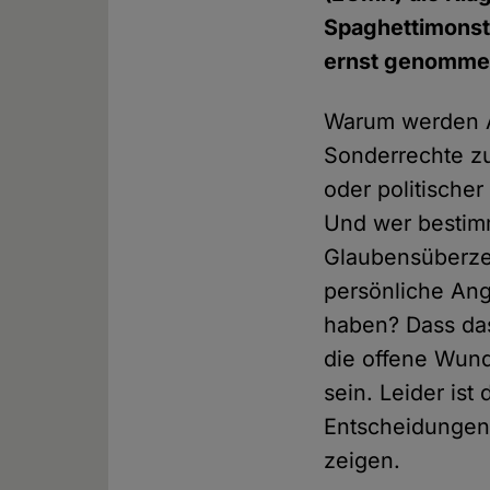
Spaghettimonst
ernst genomme
Warum werden An
Sonderrechte zu
oder politische
Und wer bestimm
Glaubensüberzeu
persönliche Ang
haben? Dass da
die offene Wund
sein. Leider ist 
Entscheidunge
zeigen.