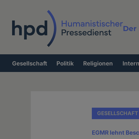
Direkt
zum
Inhalt
Der 
Vollt
Gesellschaft
Politik
Religionen
Inter
Hauptnavigation
GESELLSCHAFT
EGMR lehnt Bes