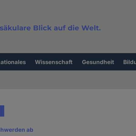
säkulare Blick auf die Welt.
extsuche
nationales
Wissenschaft
Gesundheit
Bild
chwerden ab