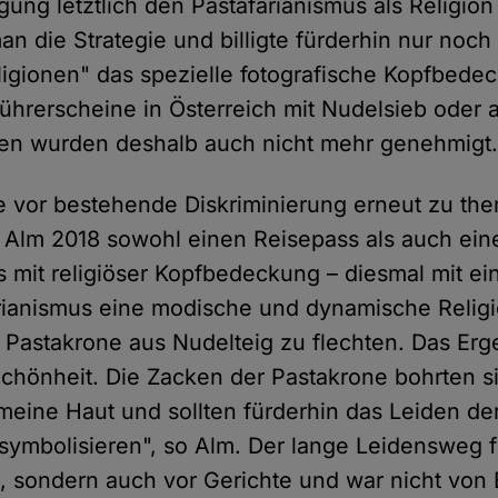
ung letztlich den Pastafarianismus als Religion
an die Strategie und billigte fürderhin nur noch
igionen" das spezielle fotografische Kopfbede
Führerscheine in Österreich mit Nudelsieb oder
n wurden deshalb auch nicht mehr genehmigt
 vor bestehende Diskriminierung erneut zu the
 Alm 2018 sowohl einen Reisepass als auch ein
 mit religiöser Kopfbedeckung – diesmal mit ei
rianismus eine modische und dynamische Religio
ne Pastakrone aus Nudelteig zu flechten. Das Er
chönheit. Die Zacken der Pastakrone bohrten s
 meine Haut und sollten fürderhin das Leiden de
mbolisieren", so Alm. Der lange Leidensweg fü
 sondern auch vor Gerichte und war nicht von E