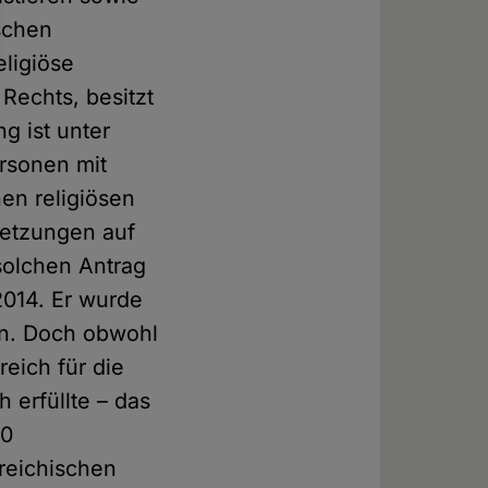
ischen
ligiöse
Rechts, besitzt
g ist unter
rsonen mit
en religiösen
setzungen auf
solchen Antrag
014. Er wurde
en. Doch obwohl
reich für die
 erfüllte – das
00
rreichischen