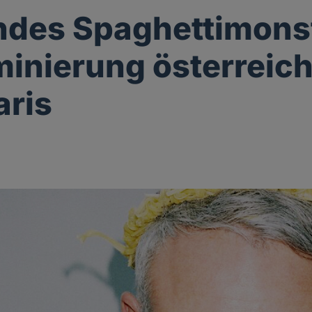
ndes Spaghettimons
minierung österreic
aris
g