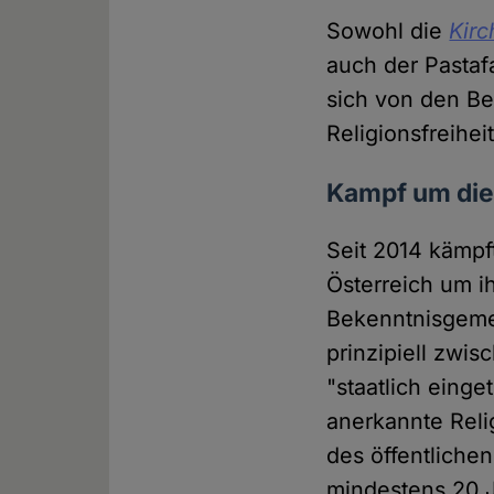
Sowohl die
Kirc
auch der Pastaf
sich von den Be
Religionsfreihei
Kampf um die
Seit 2014 kämpf
Österreich um ih
Bekenntnisgemei
prinzipiell zwi
"staatlich eing
anerkannte Reli
des öffentliche
mindestens 20 J