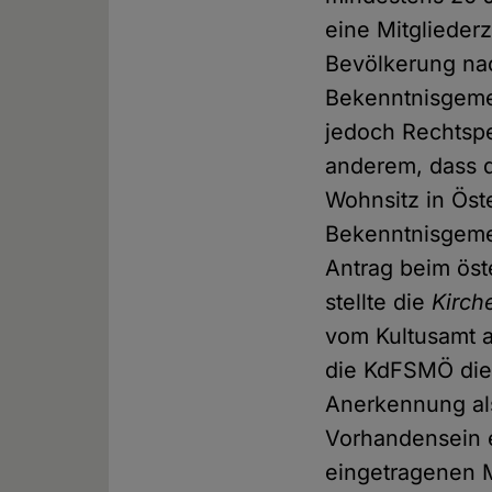
eine Mitglieder
Bevölkerung nac
Bekenntnisgemei
jedoch Rechtspe
anderem, dass 
Wohnsitz in Öst
Bekenntnisgemei
Antrag beim öst
stellte die
Kirch
vom Kultusamt a
die KdFSMÖ die 
Anerkennung als
Vorhandensein e
eingetragenen Mi