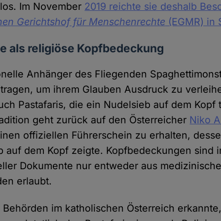
glos. Im November
2019 reichte sie deshalb Be
hen Gerichtshof für Menschenrechte
(EGMR) in 
e als religiöse Kopfbedeckung
onelle Anhänger des Fliegenden Spaghettimons
 tragen, um ihrem Glauben Ausdruck zu verleihen
uch Pastafaris, die ein Nudelsieb auf dem Kopf 
radition geht zurück auf den Österreicher
Niko 
nen offiziellen Führerschein zu erhalten, desse
 auf dem Kopf zeigte. Kopfbedeckungen sind in
ieller Dokumente nur entweder aus medizinisch
den erlaubt.
 Behörden im katholischen Österreich erkannte