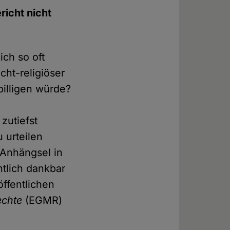
icht nicht
ch so oft
cht-religiöser
illigen würde?
zutiefst
 urteilen
 Anhängsel in
ntlich dankbar
röffentlichen
echte
(EGMR)