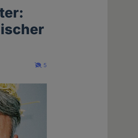
ter:
hischer
5