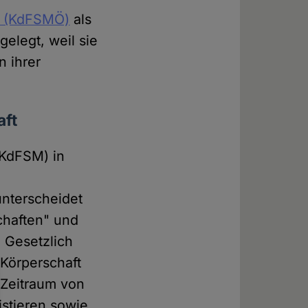
(KdFSMÖ)
als
elegt, weil sie
n ihrer
aft
(KdFSM) in
unterscheidet
chaften" und
. Gesetzlich
 Körperschaft
 Zeitraum von
istieren sowie