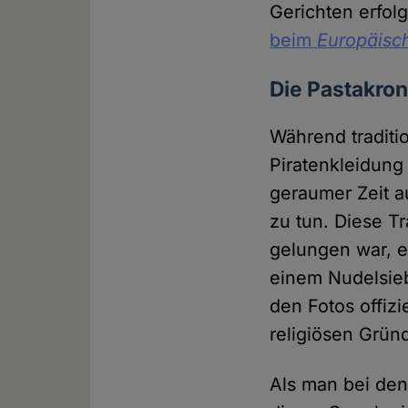
Gerichten erfol
beim
Europäisc
Die Pastakron
Während traditi
Piratenkleidung
geraumer Zeit a
zu tun. Diese T
gelungen war, ei
einem Nudelsieb
den Fotos offiz
religiösen Grün
Als man bei den