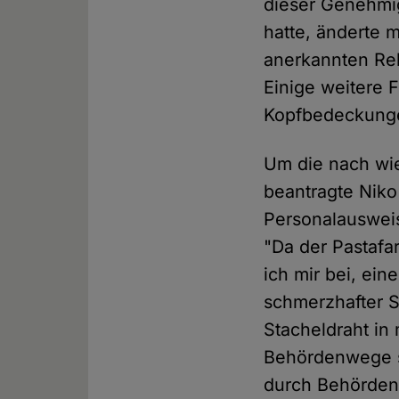
dieser Genehmig
hatte, änderte m
anerkannten Rel
Einige weitere 
Kopfbedeckunge
Um die nach wie
beantragte Niko
Personalausweis
"Da der Pastafa
ich mir bei, ei
schmerzhafter S
Stacheldraht in
Behördenwege sy
durch Behörden,