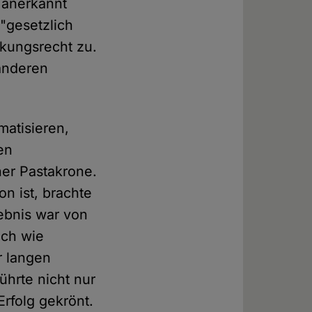
 anerkannt
 "gesetzlich
ckungsrecht zu.
 anderen
.
matisieren,
en
ner Pastakrone.
n ist, brachte
gebnis war von
ich wie
r langen
hrte nicht nur
rfolg gekrönt.