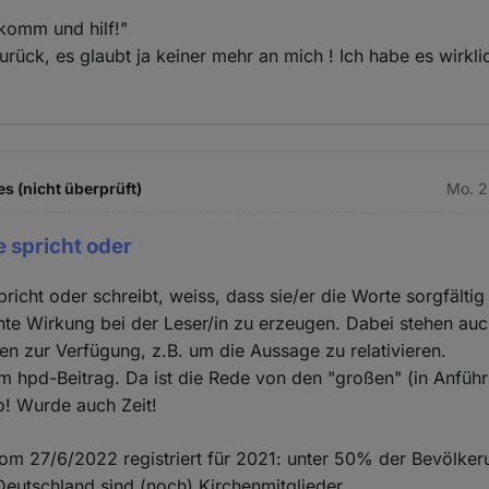
 komm und hilf!"
zurück, es glaubt ja keiner mehr an mich ! Ich habe es wirkl
es (nicht überprüft)
Mo. 2
e spricht oder
spricht oder schreibt, weiss, dass sie/er die Worte sorgfälti
te Wirkung bei der Leser/in zu erzeugen. Dabei stehen au
n zur Verfügung, z.B. um die Aussage zu relativieren.
m hpd-Beitrag. Da ist die Rede von den "großen" (in Anfüh
o! Wurde auch Zeit!
vom 27/6/2022 registriert für 2021: unter 50% der Bevölker
eutschland sind (noch) Kirchenmitglieder.