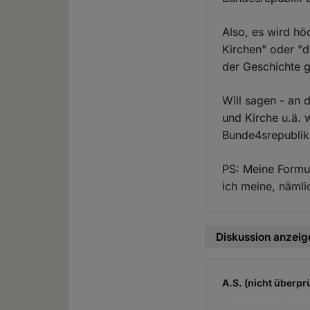
Also, es wird hö
Kirchen" oder "d
der Geschichte 
Will sagen - an 
und Kirche u.ä. w
Bunde4srepublik 
PS: Meine Formul
ich meine, nämlic
Diskussion anzeig
A.S. (nicht überprü