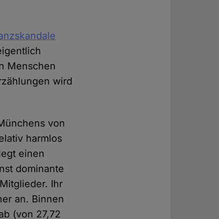
nanzskandale
igentlich
ten Menschen
Erzählungen wird
e Münchens von
elativ harmlos
legt einen
inst dominante
itglieder. Ihr
er an. Binnen
ab (von 27,72