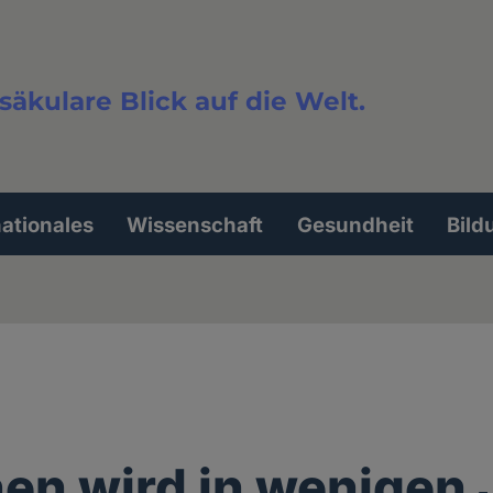
säkulare Blick auf die Welt.
extsuche
nationales
Wissenschaft
Gesundheit
Bild
n wird in wenigen 