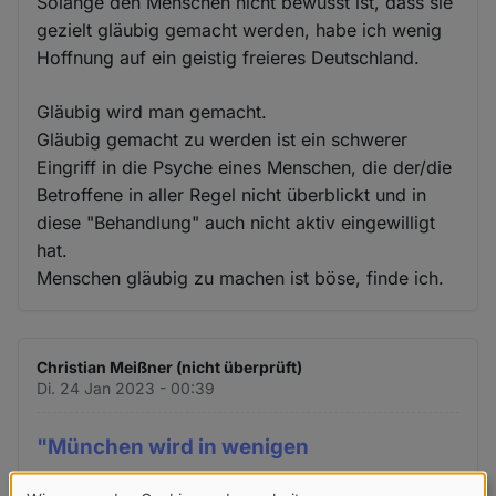
Solange den Menschen nicht bewusst ist, dass sie
gezielt gläubig gemacht werden, habe ich wenig
Hoffnung auf ein geistig freieres Deutschland.
Gläubig wird man gemacht.
Gläubig gemacht zu werden ist ein schwerer
Eingriff in die Psyche eines Menschen, die der/die
Betroffene in aller Regel nicht überblickt und in
diese "Behandlung" auch nicht aktiv eingewilligt
hat.
Menschen gläubig zu machen ist böse, finde ich.
Christian Meißner (nicht überprüft)
Di. 24 Jan 2023 - 00:39
"München wird in wenigen