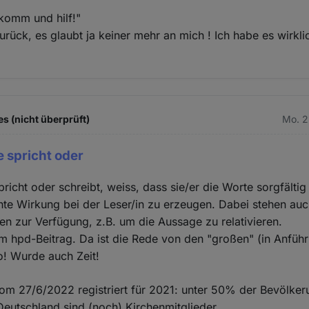
 komm und hilf!"
zurück, es glaubt ja keiner mehr an mich ! Ich habe es wirkl
es (nicht überprüft)
Mo. 2
e spricht oder
spricht oder schreibt, weiss, dass sie/er die Worte sorgfälti
te Wirkung bei der Leser/in zu erzeugen. Dabei stehen au
n zur Verfügung, z.B. um die Aussage zu relativieren.
m hpd-Beitrag. Da ist die Rede von den "großen" (in Anfüh
o! Wurde auch Zeit!
vom 27/6/2022 registriert für 2021: unter 50% der Bevölker
eutschland sind (noch) Kirchenmitglieder.