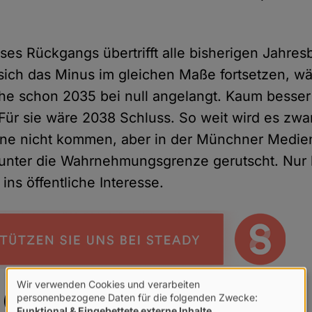
es Rückgangs übertrifft alle bisherigen Jahres
ich das Minus im gleichen Maße fortsetzen, wä
che schon 2035 bei null angelangt. Kaum besser
Für sie wäre 2038 Schluss. So weit wird es zwar
nne nicht kommen, aber in der Münchner Medien
t unter die Wahrnehmungsgrenze gerutscht. Nur
ins öffentliche Interesse.
Wir verwenden Cookies und verarbeiten
Verwendung
personenbezogene Daten für die folgenden Zwecke:
e
(11)
Funktional & Eingebettete externe Inhalte
.