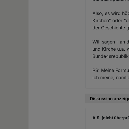
Also, es wird hö
Kirchen" oder "d
der Geschichte 
Will sagen - an 
und Kirche u.ä. w
Bunde4srepublik 
PS: Meine Formul
ich meine, nämlic
Diskussion anzeig
A.S. (nicht überprü