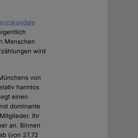
nanzskandale
igentlich
ten Menschen
Erzählungen wird
e Münchens von
elativ harmlos
legt einen
inst dominante
itglieder. Ihr
er an. Binnen
ab (von 27,72