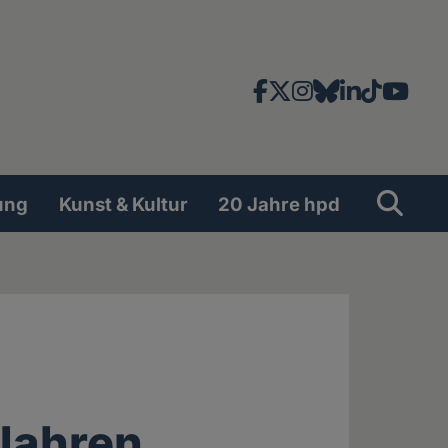
Facebook
X
Instagram
Bluesky
LinkedIn
TikTok
YouT
News-
und
Social
Suche
Su
ung
Kunst & Kultur
20 Jahre hpd
Network
Jahren