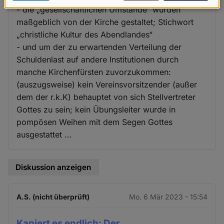
Daten
- die „gesellschaftlichen Umstände“ wurden
maßgeblich von der Kirche gestaltet; Stichwort
und
„christliche Kultur des Abendlandes“
Cookies
- und um der zu erwartenden Verteilung der
Schuldenlast auf andere Institutionen durch
manche Kirchenfürsten zuvorzukommen:
(auszugsweise) kein Vereinsvorsitzender (außer
dem der r.k.K) behauptet von sich Stellvertreter
Gottes zu sein; kein Übungsleiter wurde in
pompösen Weihen mit dem Segen Gottes
ausgestattet ...
Diskussion anzeigen
A.S. (nicht überprüft)
Mo. 6 Mär 2023 - 15:54
Kapiert es endlich: Der