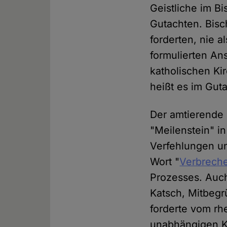
Geistliche im Bi
Gutachten. Bisc
forderten, nie 
formulierten An
katholischen Kir
heißt es im Gu
Der amtierende
"Meilenstein" i
Verfehlungen un
Wort "
Verbrech
Prozesses. Auch 
Katsch, Mitbegr
forderte vom rh
unabhängigen Ko