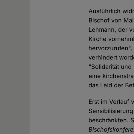
Ausführlich wid
Bischof von Mai
Lehmann, der vo
Kirche vornehmli
hervorzurufen",
verhindert word
"Solidarität und
eine kirchenstra
das Leid der Be
Erst im Verlauf
Sensibilisierun
beschränkten. S
Bischofskonfer