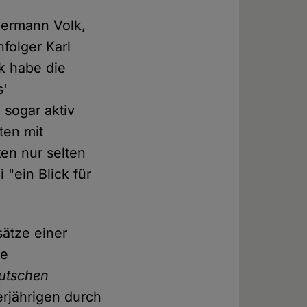
Hermann Volk,
folger Karl
k habe die
s'
 sogar aktiv
ten mit
ten nur selten
 "ein Blick für
sätze einer
se
utschen
jährigen durch