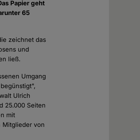
 Das Papier geht
arunter 65
ie zeichnet das
losens und
n ließ.
messenen Umgang
begünstigt",
alt Ulrich
nd 25.000 Seiten
n mit
 Mitglieder von