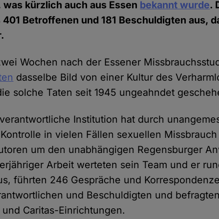
, was kürzlich auch aus Essen
bekannt wurde
.
401 Betroffenen und 181 Beschuldigten aus, d
.
zwei Wochen nach der Essener Missbrauchsstud
ten
dasselbe Bild von einer Kultur des Verharm
e solche Taten seit 1945 ungeahndet geschehe
 verantwortliche Institution hat durch unange
ontrolle in vielen Fällen sexuellen Missbrauch 
Autoren um den unabhängigen Regensburger Anw
ierjähriger Arbeit werteten sein Team und er ru
aus, führten 246 Gespräche und Korrespondenze
rantwortlichen und Beschuldigten und befragten
und Caritas-Einrichtungen.