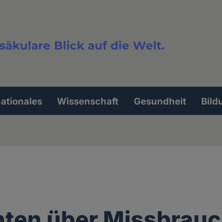
säkulare Blick auf die Welt.
extsuche
nationales
Wissenschaft
Gesundheit
Bild
ten über Missbrauc