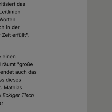
tisiert das
eitlinien
 Worten
h in der
eit erfüllt",
e einen
d räumt "große
wendet auch das
uss dieses
t. Mathias
on
Eckiger Tisch
er