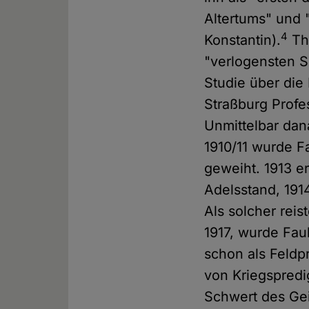
Altertums" und 
4
Konstantin).
The
"verlogensten S
Studie über die
Straßburg Profe
Unmittelbar dan
1910/11 wurde F
geweiht. 1913 er
Adelsstand, 191
Als solcher reis
1917, wurde Fau
schon als Feldp
von Kriegspredi
Schwert des Gei