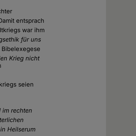
chter
 Damit entsprach
ltkriegs war ihm
sethik für uns
 Bibelexegese
en Krieg nicht
8
kriegs seien
 im rechten
terlichen
ein Heilserum