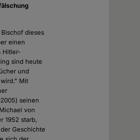
fälschung
 Bischof dieses
ber einen
Hitler-
ing sind heute
Bücher und
wird." Mit
ner
–2005) seinen
 Michael von
r 1952 starb,
 der Geschichte
e sich der