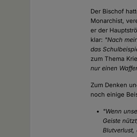
Der Bischof hat
Monarchist, ver
er der Hauptstr
klar:
"Nach mein
das Schulbeispi
zum Thema Krie
nur einen Waffe
Zum Denken und 
noch einige Bei
"Wenn unser
Geiste nützt
Blutverlust