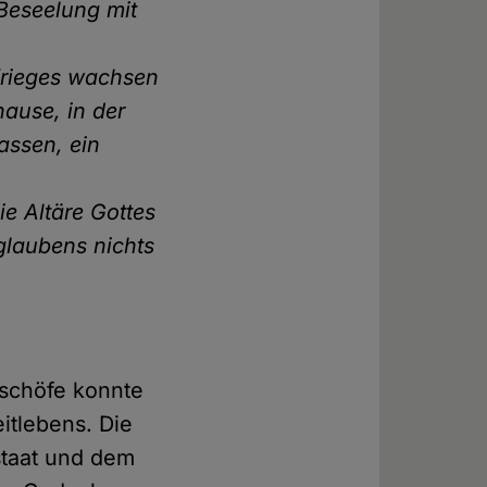
 Beseelung mit
Krieges wachsen
hause, in der
assen, ein
ie Altäre Gottes
glaubens nichts
ischöfe konnte
itlebens. Die
sstaat und dem