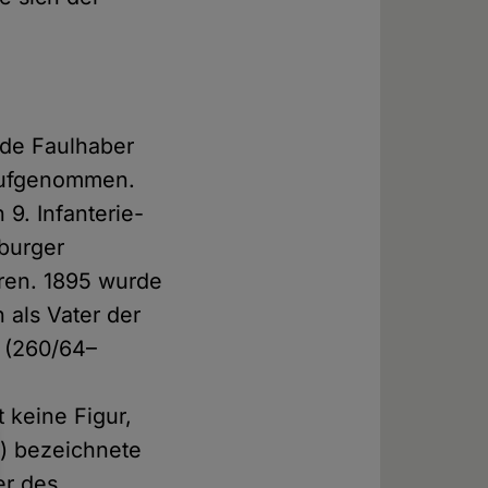
rde Faulhaber
 aufgenommen.
 9. Infanterie-
zburger
hren. 1895 wurde
 als Vater der
 (260/64–
 keine Figur,
7) bezeichnete
er des