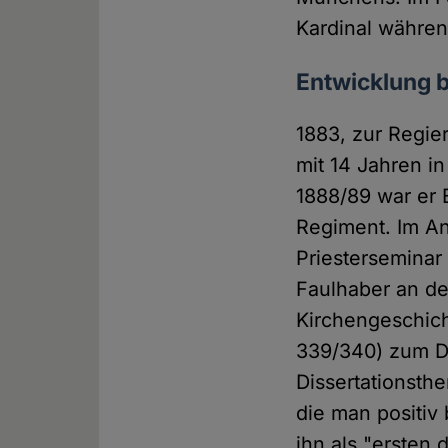
Kardinal währen
Entwicklung b
1883, zur Regie
mit 14 Jahren 
1888/89 war er E
Regiment. Im An
Priesterseminar
Faulhaber an der
Kirchengeschic
339/340) zum Do
Dissertationsth
die man positiv
ihn als "ersten