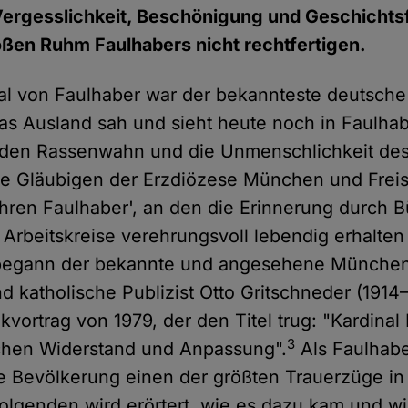
Vergesslichkeit, Beschönigung und Geschichts
ßen Ruhm Faulhabers nicht rechtfertigen.
al von Faulhaber war der bekannteste deutsche
as Ausland sah und sieht heute noch in Faulha
den Rassenwahn und die Unmenschlichkeit des 
e Gläubigen der Erzdiözese München und Freis
'ihren Faulhaber', an den die Erinnerung durch 
Arbeitskreise verehrungsvoll lebendig erhalten 
begann der bekannte und angesehene Münche
d katholische Publizist Otto Gritschneder (1914
vortrag von 1979, der den Titel trug: "Kardinal
3
chen Widerstand und Anpassung".
Als Faulhabe
ie Bevölkerung einen der größten Trauerzüge in
lgenden wird erörtert, wie es dazu kam und wi