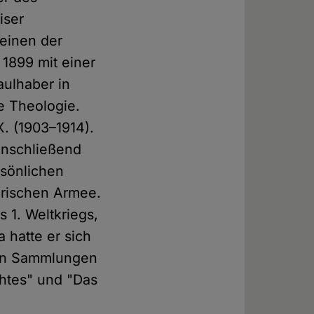
iser
einen der
 1899 mit einer
aulhaber in
e Theologie.
. (1903–1914).
anschließend
rsönlichen
erischen Armee.
 1. Weltkriegs,
 hatte er sich
igen Sammlungen
chtes" und "Das