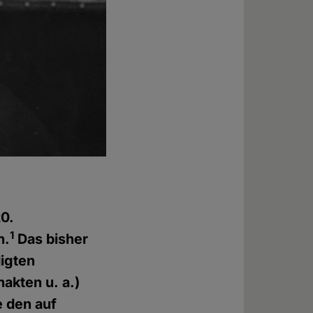
20.
1
h.
Das bisher
digten
nakten u. a.)
e den auf