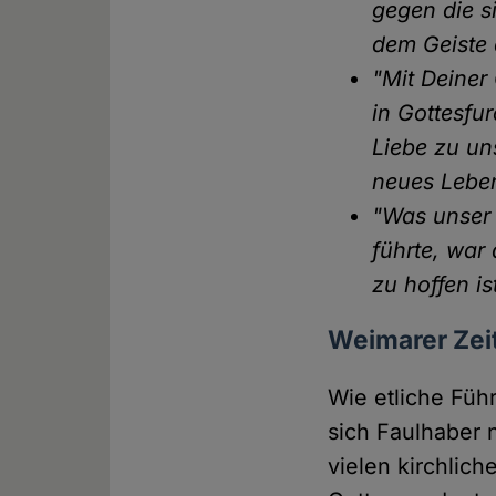
gegen die s
dem Geiste d
"Mit Deiner
in Gottesfu
Liebe zu un
neues Lebe
"Was unser V
führte, war
zu hoffen ist
Weimarer Zei
Wie etliche Füh
sich Faulhaber 
vielen kirchlich