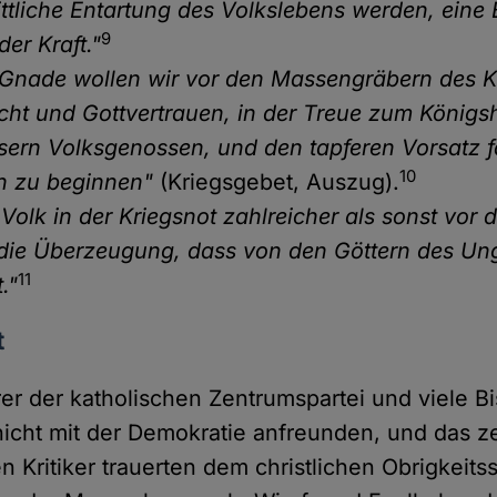
ittliche Entartung des Volkslebens werden, eine
9
er Kraft."
 Gnade wollen wir vor den Massengräbern des 
rcht und Gottvertrauen, in der Treue zum Königs
sern Volksgenossen, und den tapferen Vorsatz f
10
n zu beginnen"
(Kriegsgebet, Auszug).
olk in der Kriegsnot zahlreicher als sonst vor d
 die Überzeugung, dass von den Göttern des Un
11
."
t
rer der katholischen Zentrumspartei und viele B
nicht mit der Demokratie anfreunden, und das ze
en Kritiker trauerten dem christlichen Obrigkeit