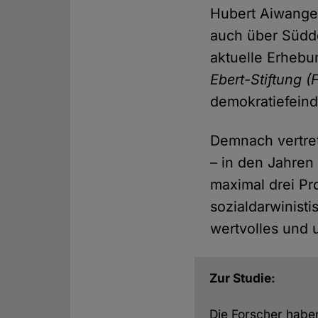
Hubert Aiwanger
auch über Südde
aktuelle Erhebu
Ebert-Stiftung
(
demokratiefeind
Demnach vertret
– in den Jahren
maximal drei Pr
sozialdarwinist
wertvolles und 
Zur Studie:
Die Forscher habe