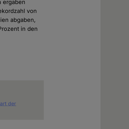
rn ergaben
ekordzahl von
eien abgaben,
Prozent in den
art der