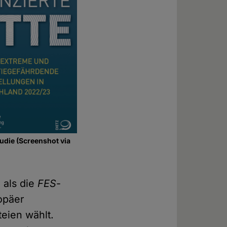
udie (Screenshot via
 als die
FES
-
ropäer
teien wählt.