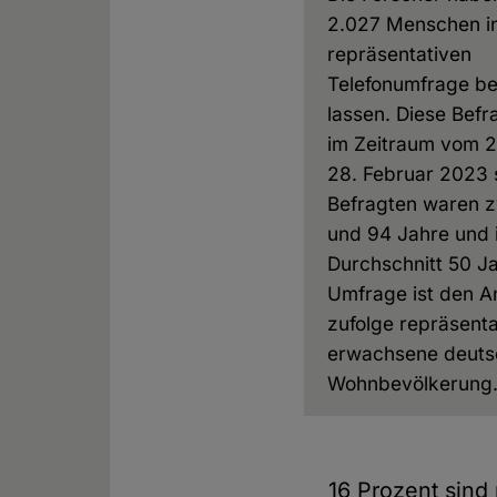
2.027 Menschen in
repräsentativen
Telefonumfrage b
lassen. Diese Bef
im Zeitraum vom 2
28. Februar 2023 s
Befragten waren z
und 94 Jahre und 
Durchschnitt 50 Ja
Umfrage ist den 
zufolge repräsentat
erwachsene deuts
Wohnbevölkerung
16 Prozent sind 