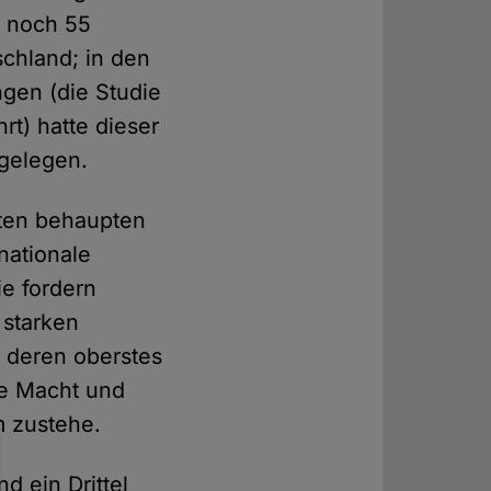
r noch 55
chland; in den
gen (die Studie
rt) hatte dieser
 gelegen.
gten behaupten
nationale
e fordern
 starken
, deren oberstes
ie Macht und
m zustehe.
d ein Drittel