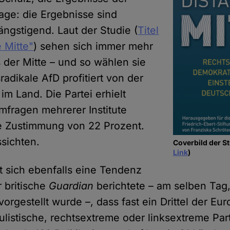
rage: die Ergebnisse sind
beängstigend. Laut der Studie (
Titel
e Mitte"
) sehen sich immer mehr
 der Mitte – und so wählen sie
radikale AfD profitiert von der
m Land. Die Partei erhielt
Umfragen mehrerer Institute
e Zustimmung von 22 Prozent.
sichten.
Coverbild der St
Link
)
t sich ebenfalls eine Tendenz
r britische
Guardian
berichtete – am selben Tag,
 vorgestellt wurde –, dass fast ein Drittel der Eu
ulistische, rechtsextreme oder linksextreme Par