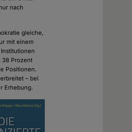
nur nach
okratie gleiche,
ur mit einem
 Institutionen
t 38 Prozent
ge Positionen.
erbreitet – bei
r Erhebung.