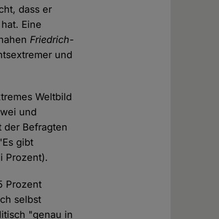
cht, dass er
hat. Eine
D-nahen
Friedrich-
chtsextremer und
xtremes Weltbild
zwei und
 der Befragten
Es gibt
i Prozent).
5 Prozent
ch selbst
litisch "genau in