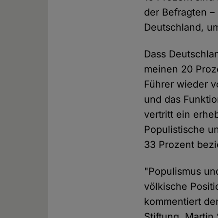
der Befragten –
Deutschland, u
Dass Deutschland
meinen 20 Proze
Führer wieder vo
und das Funktio
vertritt ein erh
Populistische un
33 Prozent bez
"Populismus un
völkische Posit
kommentiert de
Stiftung, Martin