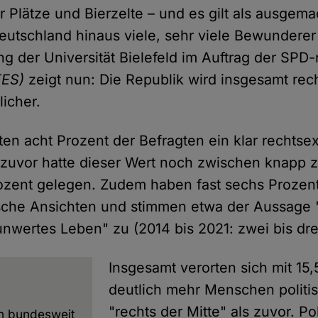
 Plätze und Bierzelte – und es gilt als ausgema
utschland hinaus viele, sehr viele Bewunderer 
ng der Universität Bielefeld im Auftrag der SP
FES)
zeigt nun: Die Republik wird insgesamt re
licher.
en acht Prozent der Befragten ein klar rechtse
 zuvor hatte dieser Wert noch zwischen knapp 
ozent gelegen. Zudem haben fast sechs Prozent
ische Ansichten und stimmen etwa der Aussage "
unwertes Leben" zu (2014 bis 2021: zwei bis dre
Insgesamt verorten sich mit 15,
deutlich mehr Menschen politis
"rechts der Mitte" als zuvor. Po
n bundesweit