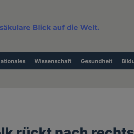
säkulare Blick auf die Welt.
extsuche
nationales
Wissenschaft
Gesundheit
Bild
lk rückt nach recht