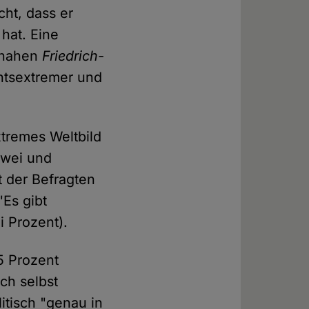
cht, dass er
hat. Eine
D-nahen
Friedrich-
chtsextremer und
xtremes Weltbild
zwei und
 der Befragten
Es gibt
i Prozent).
5 Prozent
ch selbst
litisch "genau in