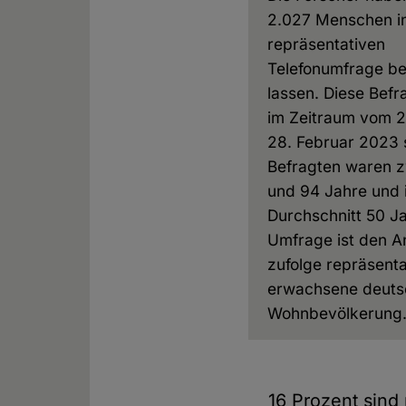
2.027 Menschen in
repräsentativen
Telefonumfrage b
lassen. Diese Bef
im Zeitraum vom 2
28. Februar 2023 s
Befragten waren z
und 94 Jahre und 
Durchschnitt 50 Ja
Umfrage ist den 
zufolge repräsentat
erwachsene deuts
Wohnbevölkerung
16 Prozent sind 