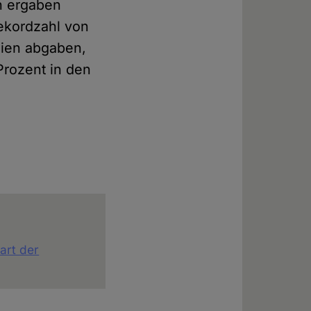
rn ergaben
ekordzahl von
eien abgaben,
Prozent in den
art der