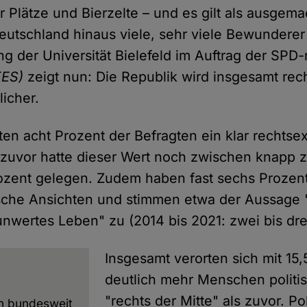
 Plätze und Bierzelte – und es gilt als ausgema
utschland hinaus viele, sehr viele Bewunderer 
ng der Universität Bielefeld im Auftrag der SP
FES)
zeigt nun: Die Republik wird insgesamt re
licher.
en acht Prozent der Befragten ein klar rechtse
 zuvor hatte dieser Wert noch zwischen knapp 
ozent gelegen. Zudem haben fast sechs Prozent
ische Ansichten und stimmen etwa der Aussage "
unwertes Leben" zu (2014 bis 2021: zwei bis dre
Insgesamt verorten sich mit 15,
deutlich mehr Menschen politis
"rechts der Mitte" als zuvor. Po
n bundesweit