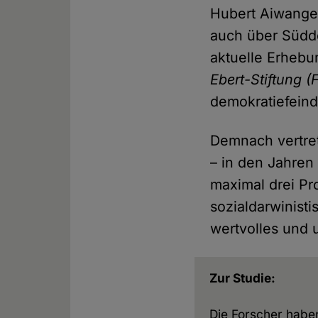
Hubert Aiwanger
auch über Südde
aktuelle Erhebu
Ebert-Stiftung
(
demokratiefeind
Demnach vertret
– in den Jahren
maximal drei Pr
sozialdarwinist
wertvolles und 
Zur Studie:
Die Forscher habe