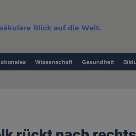
säkulare Blick auf die Welt.
extsuche
nationales
Wissenschaft
Gesundheit
Bild
lk rückt nach recht