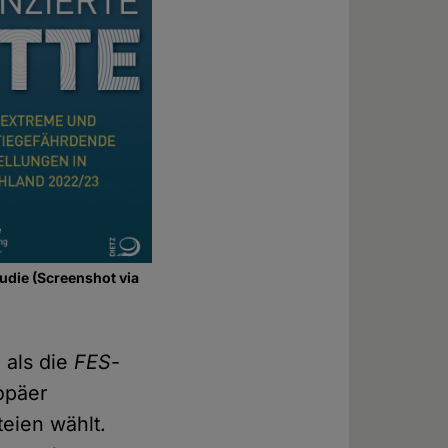
udie (Screenshot via
 als die
FES
-
ropäer
teien wählt.