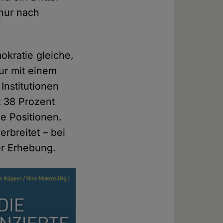
nur nach
okratie gleiche,
ur mit einem
 Institutionen
t 38 Prozent
ge Positionen.
erbreitet – bei
r Erhebung.