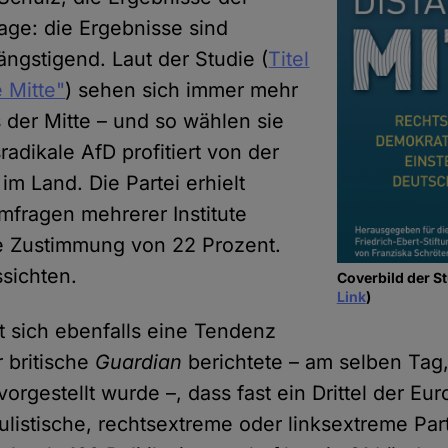
rage: die Ergebnisse sind
beängstigend. Laut der Studie (
Titel
e Mitte"
) sehen sich immer mehr
 der Mitte – und so wählen sie
radikale AfD profitiert von der
m Land. Die Partei erhielt
Umfragen mehrerer Institute
e Zustimmung von 22 Prozent.
sichten.
Coverbild der St
Link
)
t sich ebenfalls eine Tendenz
r britische
Guardian
berichtete – am selben Tag,
 vorgestellt wurde –, dass fast ein Drittel der Eu
ulistische, rechtsextreme oder linksextreme Par