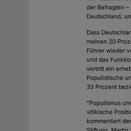
der Befragten –
Deutschland, u
Dass Deutschland
meinen 20 Proze
Führer wieder vo
und das Funktio
vertritt ein erh
Populistische un
33 Prozent bez
"Populismus un
völkische Posit
kommentiert de
Stiftung, Martin