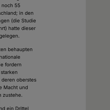
r noch 55
chland; in den
gen (die Studie
rt) hatte dieser
 gelegen.
gten behaupten
nationale
e fordern
 starken
, deren oberstes
ie Macht und
m zustehe.
d ein Drittel