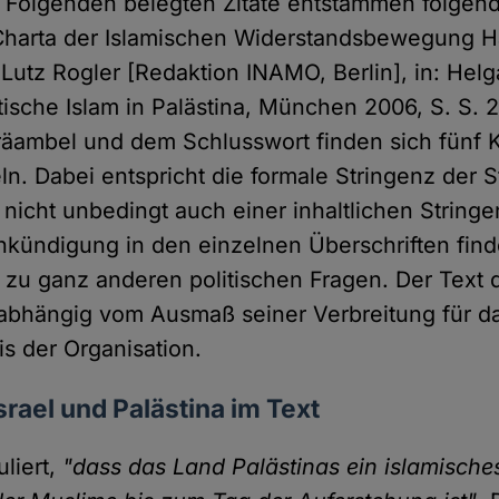
 Folgenden belegten Zitate entstammen folgen
Charta der Islamischen Widerstandsbewegung 
Lutz Rogler [Redaktion INAMO, Berlin], in: Hel
tische Islam in Palästina, München 2006, S. S. 
äambel und dem Schlusswort finden sich fünf K
ln. Dabei entspricht die formale Stringenz der S
nicht unbedingt auch einer inhaltlichen Stringe
kündigung in den einzelnen Überschriften find
 zu ganz anderen politischen Fragen. Der Text 
abhängig vom Ausmaß seiner Verbreitung für da
is der Organisation.
srael und Palästina im Text
liert,
"dass das Land Palästinas ein islamisch