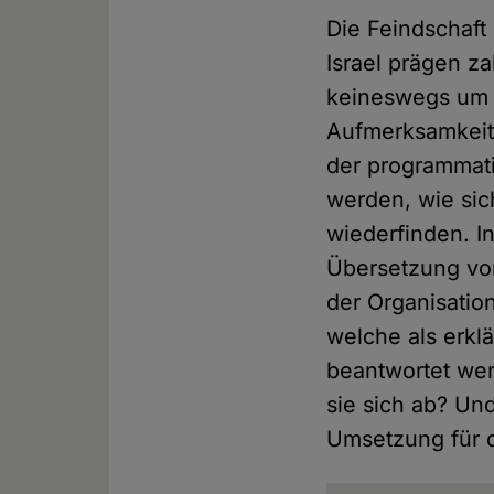
Die Feindschaf
Israel prägen za
keineswegs um e
Aufmerksamkeit 
der programmat
werden, wie sic
wiederfinden. I
Übersetzung vor
der Organisatio
welche als erkl
beantwortet wer
sie sich ab? Un
Umsetzung für d