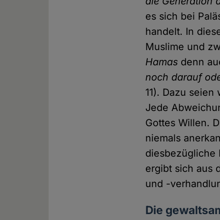
die Generation 
es sich bei Pal
handelt. In dies
Muslime und zwa
Hamas
denn au
noch darauf oder
11). Dazu seien
Jede Abweichun
Gottes Willen. D
niemals anerkan
diesbezügliche 
ergibt sich aus
und -verhandlu
Die gewaltsam