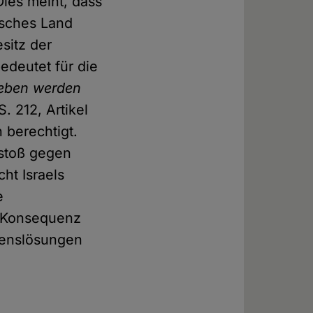
Dies meint, dass
isches Land
esitz der
edeutet für die
geben werden
S. 212, Artikel
 berechtigt.
stoß gegen
cht Israels
e
e Konsequenz
edenslösungen