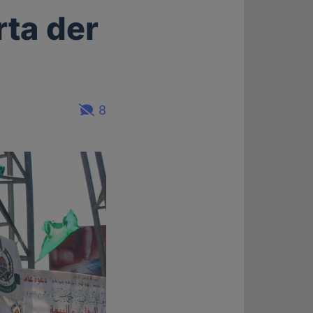
rta der
8