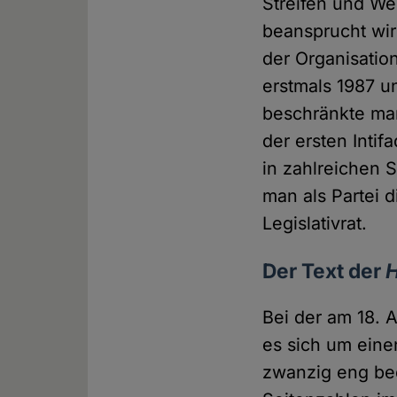
Streifen und Wes
beansprucht wird
der Organisatio
erstmals 1987 un
beschränkte man
der ersten Intif
in zahlreichen 
man als Partei 
Legislativrat.
Der Text der
Bei der am 18. 
es sich um eine
zwanzig eng bed