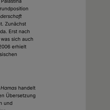
 Palästina
Grundposition
derschaft
at. Zunächst
da. Erst nach
was sich auch
006 erhielt
nsischen
r
Hamas
handelt
igen Übersetzung
en und