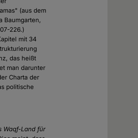
der
Hamas" (aus dem
ga Baumgarten,
207-226.)
apitel mit 34
trukturierung
nz, das heißt
et man darunter
der Charta der
s politische
es Waqf-Land für