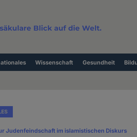
säkulare Blick auf die Welt.
extsuche
nationales
Wissenschaft
Gesundheit
Bild
LES
zur Judenfeindschaft im islamistischen Diskurs