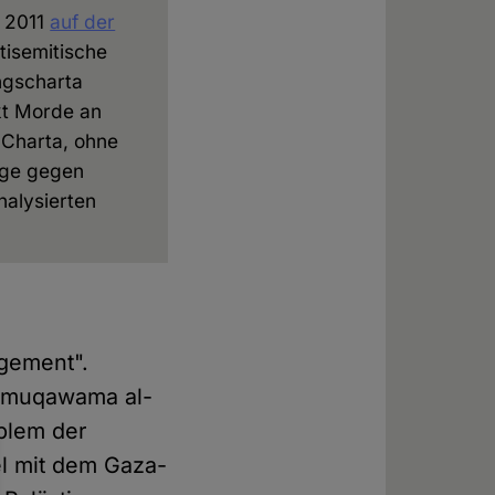
s 2011
auf der
ntisemitische
ngscharta
ekt Morde an
 Charta, ohne
äge gegen
nalysierten
agement".
al-muqawama al-
blem der
el mit dem Gaza-