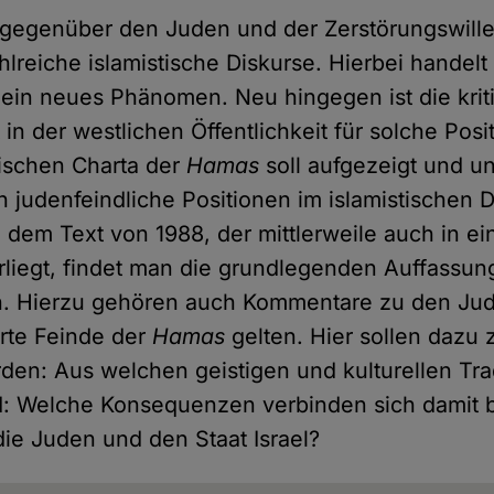
t gegenüber den Juden und der Zerstörungswill
hlreiche islamistische Diskurse. Hierbei handelt
in neues Phänomen. Neu hingegen ist die krit
in der westlichen Öffentlichkeit für solche Pos
ischen Charta der
Hamas
soll aufgezeigt und u
h judenfeindliche Positionen im islamistischen D
n dem Text von 1988, der mittlerweile auch in e
liegt, findet man die grundlegenden Auffassun
n. Hierzu gehören auch Kommentare zu den Jud
ärte Feinde der
Hamas
gelten. Hier sollen dazu
den: Aus welchen geistigen und kulturellen Trad
d: Welche Konsequenzen verbinden sich damit b
ie Juden und den Staat Israel?