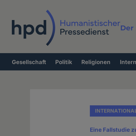
Direkt
zum
Inhalt
Der 
Vollt
Gesellschaft
Politik
Religionen
Inter
Hauptnavigation
INTERNATIONA
Eine Fallstudie 