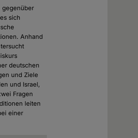
e gegenüber
 es sich
ische
itionen. Anhand
ntersucht
iskurs
iner deutschen
gen und Ziele
en und Israel,
 zwei Fragen
itionen leiten
ei einer