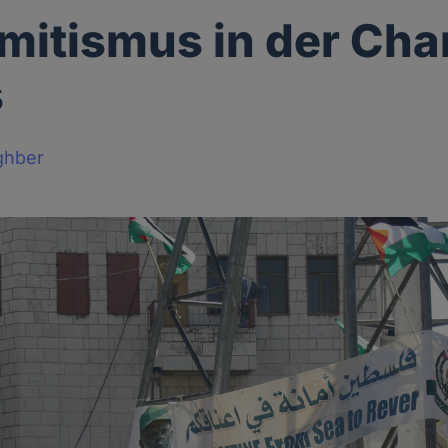
mitismus in der Cha
s
ghber