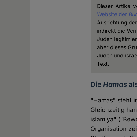
Diesen Artikel v
Website der
Bun
Ausrichtung de
indirekt die Ve
Juden legitimier
aber dieses Gr
Juden und israe
Text.
Die
Hamas
al
"Hamas" steht i
Gleichzeitig ha
islamiya" ("Be
Organisation ze