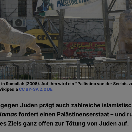
in Ramallah (2006). Auf ihm wird ein "Palästina von der See bis 
 Wikipedia
CC BY-SA 2.0 DE
 gegen Juden prägt auch zahlreiche islamistis
Hamas
fordert einen Palästinenserstaat – und ru
es Ziels ganz offen zur Tötung von Juden auf.