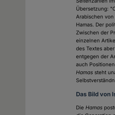
Seitenzahlen im
Übersetzung: "
Arabischen von 
Hamas. Der poli
Zwischen der Pr
einzelnen Artike
des Textes aber 
entgegen der An
auch Positionen
Hamas
steht un
Selbstverständn
Das Bild von I
Die
Hamas
postu