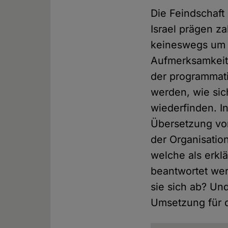
Die Feindschaf
Israel prägen za
keineswegs um e
Aufmerksamkeit 
der programmat
werden, wie sic
wiederfinden. I
Übersetzung vor
der Organisatio
welche als erkl
beantwortet wer
sie sich ab? Un
Umsetzung für d