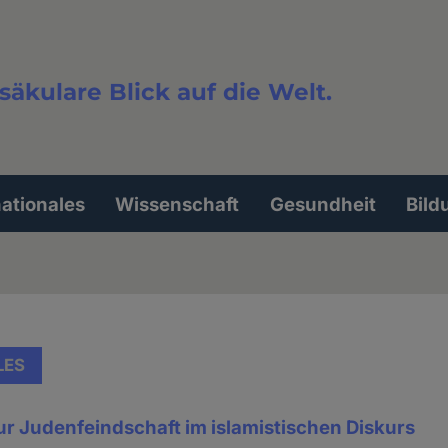
säkulare Blick auf die Welt.
extsuche
nationales
Wissenschaft
Gesundheit
Bild
LES
zur Judenfeindschaft im islamistischen Diskurs