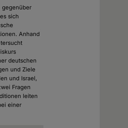
e gegenüber
 es sich
ische
itionen. Anhand
ntersucht
iskurs
iner deutschen
gen und Ziele
en und Israel,
 zwei Fragen
itionen leiten
ei einer