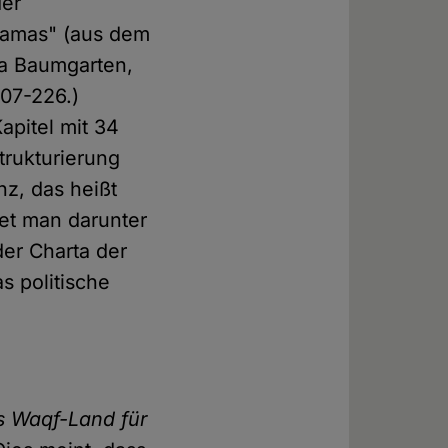
der
Hamas" (aus dem
ga Baumgarten,
207-226.)
apitel mit 34
trukturierung
nz, das heißt
et man darunter
der Charta der
s politische
es Waqf-Land für