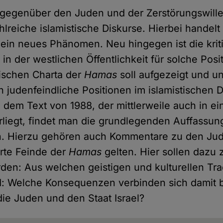
t gegenüber den Juden und der Zerstörungswill
hlreiche islamistische Diskurse. Hierbei handelt
in neues Phänomen. Neu hingegen ist die krit
in der westlichen Öffentlichkeit für solche Pos
ischen Charta der
Hamas
soll aufgezeigt und u
h judenfeindliche Positionen im islamistischen D
n dem Text von 1988, der mittlerweile auch in e
liegt, findet man die grundlegenden Auffassun
n. Hierzu gehören auch Kommentare zu den Jud
ärte Feinde der
Hamas
gelten. Hier sollen dazu
den: Aus welchen geistigen und kulturellen Trad
d: Welche Konsequenzen verbinden sich damit b
ie Juden und den Staat Israel?