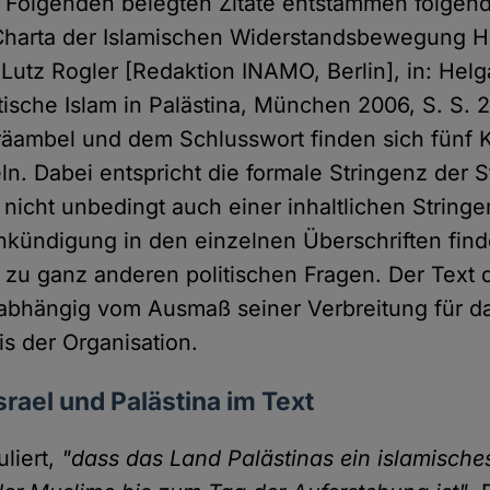
 Folgenden belegten Zitate entstammen folgen
Charta der Islamischen Widerstandsbewegung 
Lutz Rogler [Redaktion INAMO, Berlin], in: Hel
tische Islam in Palästina, München 2006, S. S. 
äambel und dem Schlusswort finden sich fünf K
ln. Dabei entspricht die formale Stringenz der S
nicht unbedingt auch einer inhaltlichen Stringe
kündigung in den einzelnen Überschriften find
 zu ganz anderen politischen Fragen. Der Text 
abhängig vom Ausmaß seiner Verbreitung für da
is der Organisation.
srael und Palästina im Text
liert,
"dass das Land Palästinas ein islamisch