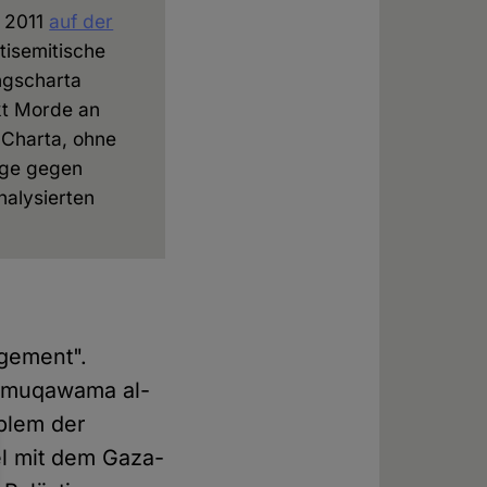
s 2011
auf der
ntisemitische
ngscharta
ekt Morde an
 Charta, ohne
äge gegen
nalysierten
agement".
al-muqawama al-
blem der
el mit dem Gaza-