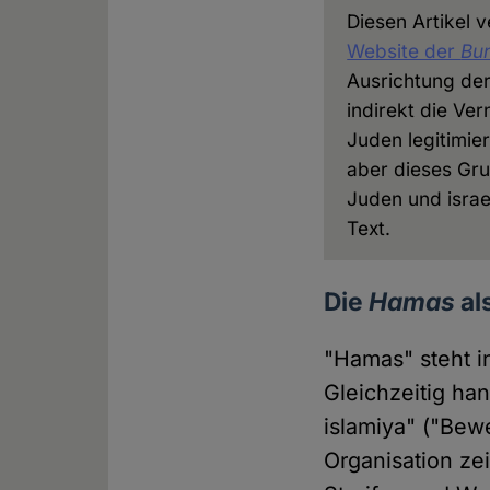
Diesen Artikel v
Website der
Bun
Ausrichtung de
indirekt die Ve
Juden legitimier
aber dieses Gr
Juden und israe
Text.
Die
Hamas
al
"Hamas" steht i
Gleichzeitig ha
islamiya" ("Be
Organisation ze