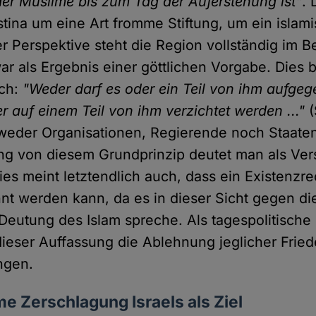
der Muslime bis zum Tag der Auferstehung ist"
. 
ästina um eine Art fromme Stiftung, um ein islam
er Perspektive steht die Region vollständig im B
r als Ergebnis einer göttlichen Vorgabe. Dies b
ch:
"Weder darf es oder ein Teil von ihm aufge
 auf einem Teil von ihm verzichtet werden ..."
(
 weder Organisationen, Regierende noch Staaten
g von diesem Grundprinzip deutet man als Ver
ies meint letztendlich auch, dass ein Existenzre
nt werden kann, da es in dieser Sicht gegen di
Deutung des Islam spreche. Als tagespolitisch
 dieser Auffassung die Ablehnung jeglicher Fri
ngen.
e Zerschlagung Israels als Ziel