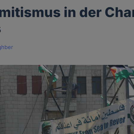
mitismus in der Cha
s
ghber