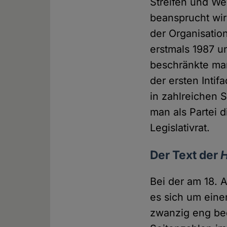
Streifen und Wes
beansprucht wird
der Organisatio
erstmals 1987 un
beschränkte man
der ersten Intif
in zahlreichen 
man als Partei 
Legislativrat.
Der Text der
Bei der am 18. 
es sich um eine
zwanzig eng bed