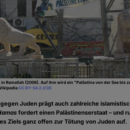
in Ramallah (2006). Auf ihm wird ein "Palästina von der See bis 
 Wikipedia
CC BY-SA 2.0 DE
 gegen Juden prägt auch zahlreiche islamistis
Hamas
fordert einen Palästinenserstaat – und ru
es Ziels ganz offen zur Tötung von Juden auf.