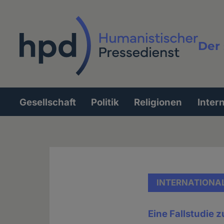
Direkt
zum
Inhalt
Der 
Vollt
Gesellschaft
Politik
Religionen
Inter
Hauptnavigation
INTERNATIONA
Eine Fallstudie 