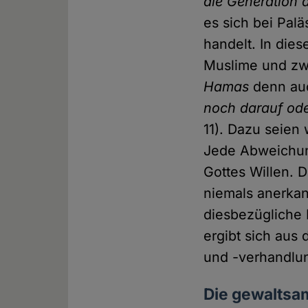
die Generation 
es sich bei Pal
handelt. In dies
Muslime und zwa
Hamas
denn au
noch darauf oder
11). Dazu seien
Jede Abweichun
Gottes Willen. D
niemals anerkan
diesbezügliche 
ergibt sich aus
und -verhandlu
Die gewaltsam