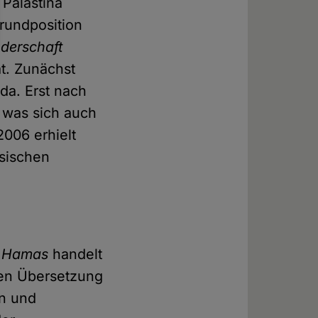
 Palästina
Grundposition
derschaft
at. Zunächst
da. Erst nach
was sich auch
006 erhielt
nsischen
r
Hamas
handelt
igen Übersetzung
en und