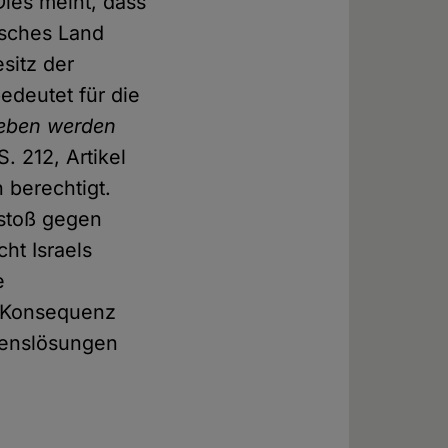
Dies meint, dass
isches Land
esitz der
edeutet für die
geben werden
S. 212, Artikel
 berechtigt.
stoß gegen
cht Israels
e
e Konsequenz
edenslösungen