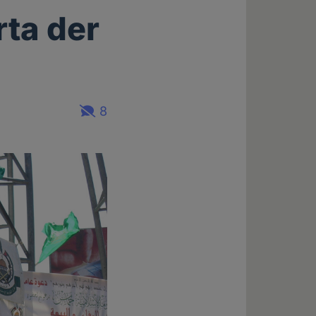
rta der
8