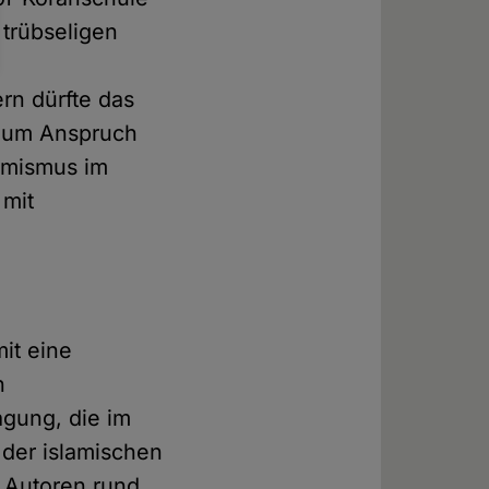
 trübseligen
rn dürfte das
ndum Anspruch
lamismus im
 mit
it eine
n
agung, die im
der islamischen
 Autoren rund