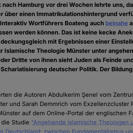
ck nach Hamburg vor drei Wochen lehrte uns, d
r über einen Immatrikulationshintergrund verf
 Interaktiv Wortführers Boateng auch
beinahe
a
assen werden können. Das ist keine kecke Anek
n deckungsgleich mit Ergebnissen einer Einste
r Islamische Theologie Münster unter angehe
der Dritte von ihnen sieht Juden als Feinde und
Schariatisierung deutscher Politik. Der Bildung
erten die Autoren Abdulkerim Şenel vom Zentru
er und Sarah Demmrich vom Exzellenzcluster Re
 Münster auf dem Online-Portal der englischen Fa
s die Studie
"Angehende islamische Theologen u
 in Deutschland: zwischen Fundamentalismus u