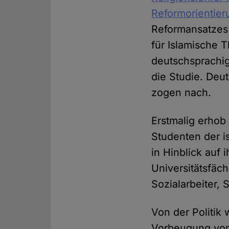
Reformorientier
Reformansatzes 
für Islamische 
deutschsprachig
die Studie. De
zogen nach.
Erstmalig erho
Studenten der i
in Hinblick auf
Universitätsfäch
Sozialarbeiter, 
Von der Politik
Vorbeugung von