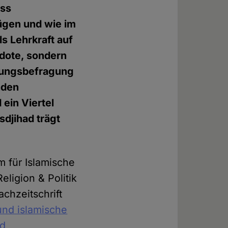
ass
ügen und wie im
ls Lehrkraft auf
dote, sondern
llungsbefragung
nden
 ein Viertel
sdjihad trägt
m für Islamische
ligion & Politik
chzeitschrift
nd islamische
nd