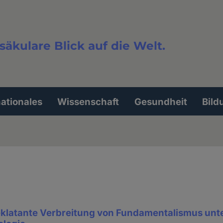
säkulare Blick auf die Welt.
extsuche
nationales
Wissenschaft
Gesundheit
Bild
 eklatante Verbreitung von Fundamentalismus unt