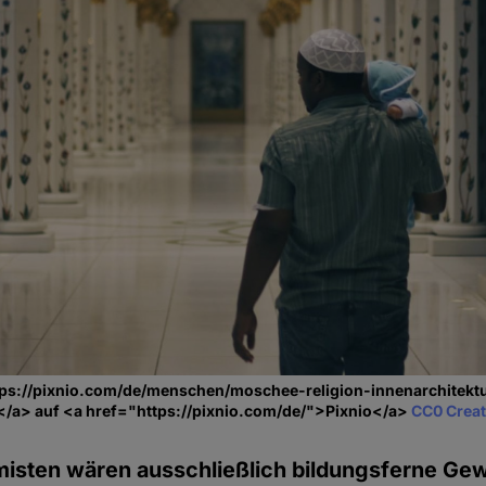
tps://pixnio.com/de/menschen/moschee-religion-innenarchitektu
/a> auf <a href="https://pixnio.com/de/">Pixnio</a>
CC0 Crea
misten wären ausschließlich bildungsferne Gewal