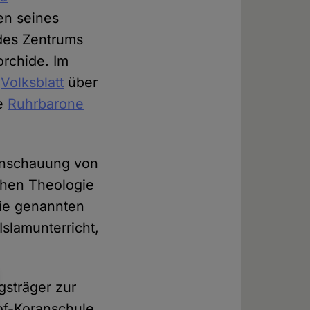
en seines
 des Zentrums
orchide. Im
e
Volksblatt
über
ie
Ruhrbarone
tanschauung von
chen Theologie
Die genannten
Islamunterricht,
gsträger zur
of-Koranschule