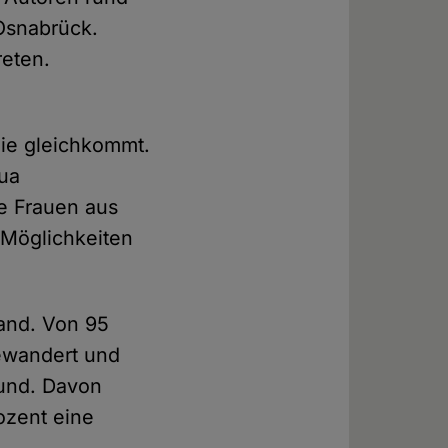
 Osnabrück.
reten.
gie gleichkommt.
qua
ge Frauen aus
n Möglichkeiten
and. Von 95
gewandert und
rund. Davon
ozent eine