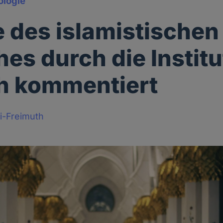
ologie
e des islamistischen
es durch die Instit
ch kommentiert
i-Freimuth