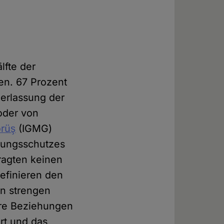
lfte der
en. 67 Prozent
derlassung der
/oder von
örüş
(IGMG)
ssungsschutzes
ragten keinen
definieren den
en strengen
täre Beziehungen
rt und das