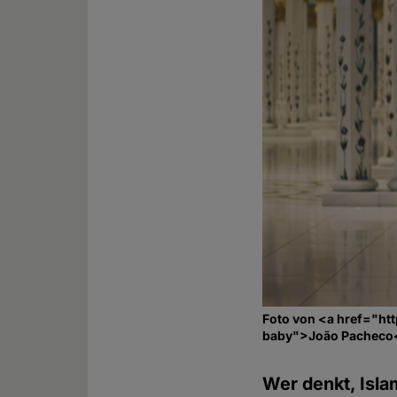
Foto von <a href="ht
baby">João Pacheco<
Wer denkt, Isla