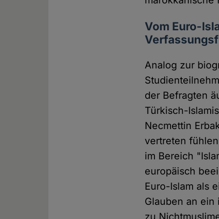
marokkanische 
Vom Euro-Isl
Verfassungsf
Analog zur biogr
Studienteilnehm
der Befragten ä
Türkisch-Islamis
Necmettin Erba
vertreten fühle
im Bereich "Isl
europäisch beei
Euro-Islam als 
Glauben an ein 
zu Nichtmuslime