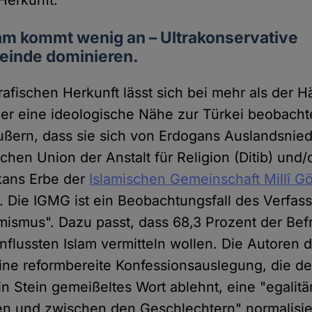
Herkunft.
am kommt wenig an – Ultrakonservative
einde dominieren.
afischen Herkunft lässt sich bei mehr als der Hä
er eine ideologische Nähe zur Türkei beobacht
ußern, dass sie sich von Erdogans Auslandsnie
chen Union der Anstalt für Religion (Ditib) und
kans Erbe der
Islamischen Gemeinschaft Millî G
n. Die IGMG ist ein Beobachtungsfall des Verfa
amismus". Dazu passt, dass 68,3 Prozent der Bef
nflussten Islam vermitteln wollen. Die Autoren 
eine reformbereite Konfessionsauslegung, die d
in Stein gemeißeltes Wort ablehnt, eine "egali
n und zwischen den Geschlechtern" normalisie