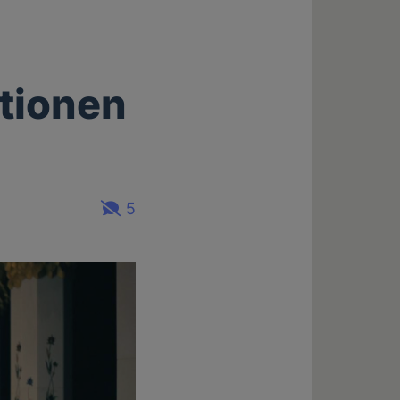
utionen
5