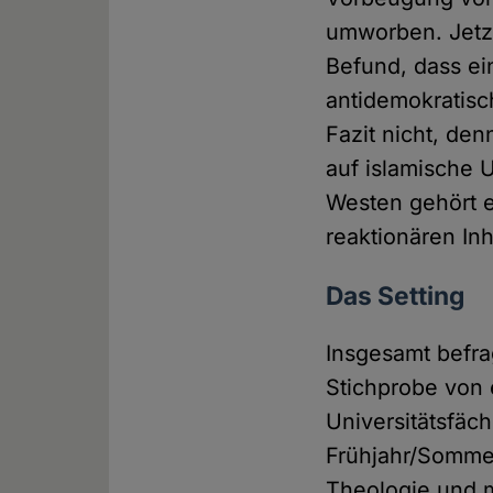
umworben. Jetzt
Befund, dass ei
antidemokratisc
Fazit nicht, de
auf islamische 
Westen gehört e
reaktionären Inh
Das Setting
Insgesamt befra
Stichprobe von 
Universitätsfäc
Frühjahr/Sommer
Theologie und m