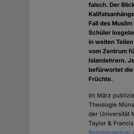
falsch. Der Bli
Kalifatsanhänge
Fall des Muslim
Schüler losgel
in weiten Teile
vom Zentrum fü
Islamlehrern. Je
befürwortet die 
Früchte.
Im März publizi
Theologie Münst
der Universität
Taylor & Franci
Religionslehrer