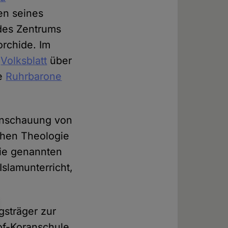
en seines
 des Zentrums
orchide. Im
e
Volksblatt
über
ie
Ruhrbarone
tanschauung von
chen Theologie
Die genannten
Islamunterricht,
gsträger zur
of-Koranschule