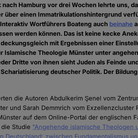
ck nach Hamburg vor drei Wochen lehrte uns, d
r über einen Immatrikulationshintergrund verf
 Interaktiv Wortführers Boateng auch
beinahe
a
assen werden können. Das ist keine kecke Anek
n deckungsgleich mit Ergebnissen einer Einste
r Islamische Theologie Münster unter angehe
der Dritte von ihnen sieht Juden als Feinde und
Schariatisierung deutscher Politik. Der Bildung
erten die Autoren Abdulkerim Şenel vom Zentru
er und Sarah Demmrich vom Exzellenzcluster Re
 Münster auf dem Online-Portal der englischen Fa
s die Studie
"Angehende islamische Theologen u
 in Deutschland: zwischen Fundamentalismus u