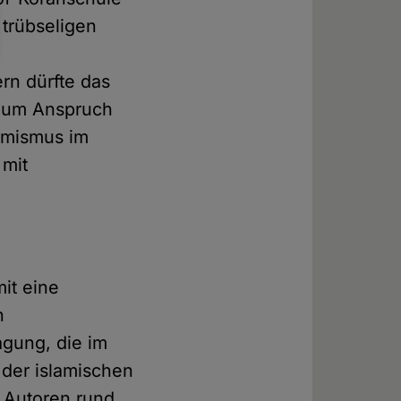
 trübseligen
rn dürfte das
ndum Anspruch
lamismus im
 mit
it eine
n
agung, die im
der islamischen
 Autoren rund