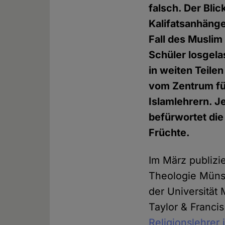
falsch. Der Bli
Kalifatsanhänge
Fall des Muslim
Schüler losgel
in weiten Teile
vom Zentrum fü
Islamlehrern. Je
befürwortet die 
Früchte.
Im März publizi
Theologie Münst
der Universität
Taylor & Franci
Religionslehrer