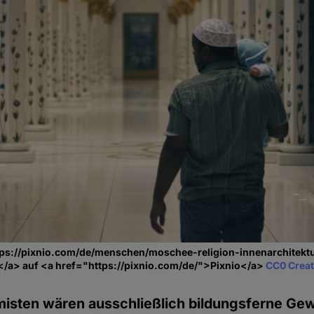
tps://pixnio.com/de/menschen/moschee-religion-innenarchitektu
/a> auf <a href="https://pixnio.com/de/">Pixnio</a>
CC0 Crea
misten wären ausschließlich bildungsferne Gewal