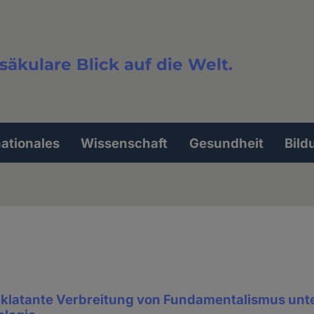
säkulare Blick auf die Welt.
extsuche
nationales
Wissenschaft
Gesundheit
Bild
 eklatante Verbreitung von Fundamentalismus unt