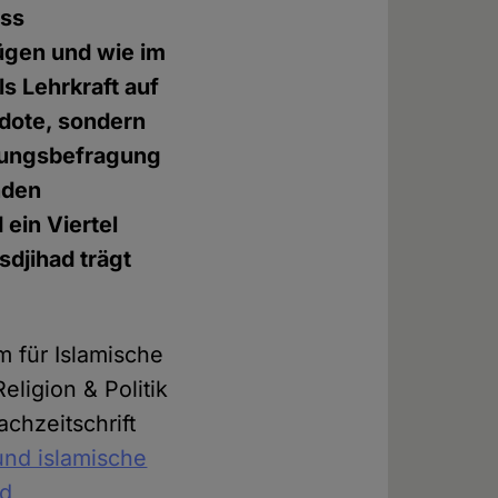
ass
ügen und wie im
ls Lehrkraft auf
dote, sondern
llungsbefragung
nden
 ein Viertel
sdjihad trägt
m für Islamische
ligion & Politik
chzeitschrift
nd islamische
nd