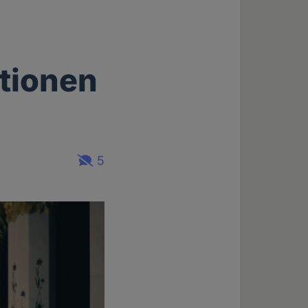
utionen
5