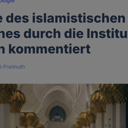
ologie
e des islamistischen
es durch die Instit
ch kommentiert
i-Freimuth