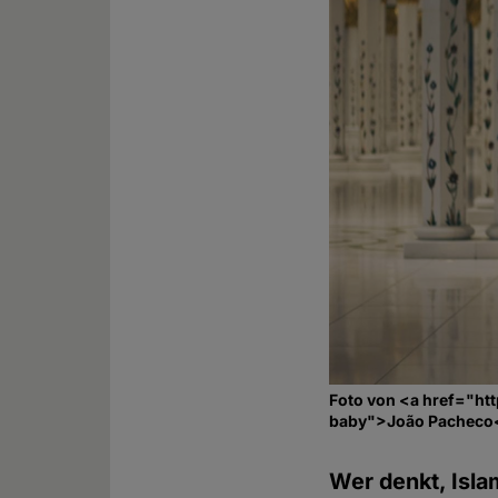
Foto von <a href="ht
baby">João Pacheco<
Wer denkt, Isla