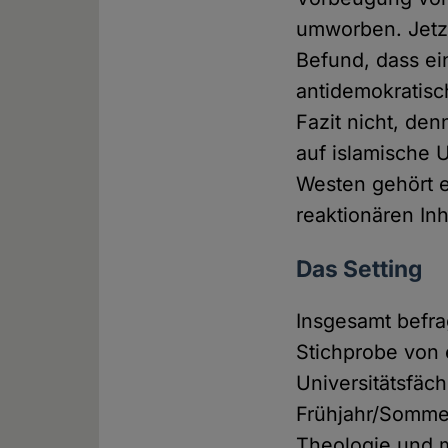
umworben. Jetzt
Befund, dass ei
antidemokratisc
Fazit nicht, de
auf islamische 
Westen gehört e
reaktionären Inh
Das Setting
Insgesamt befra
Stichprobe von 
Universitätsfäc
Frühjahr/Sommer
Theologie und m