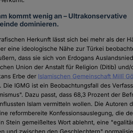
Herkunft.
am kommt wenig an – Ultrakonservative
einde dominieren.
afischen Herkunft lässt sich bei mehr als der Hä
er eine ideologische Nähe zur Türkei beobacht
ußern, dass sie sich von Erdogans Auslandsnie
chen Union der Anstalt für Religion (Ditib) und
kans Erbe der
Islamischen Gemeinschaft Millî G
n. Die IGMG ist ein Beobachtungsfall des Verfa
amismus". Dazu passt, dass 68,3 Prozent der Bef
nflussten Islam vermitteln wollen. Die Autoren 
eine reformbereite Konfessionsauslegung, die d
in Stein gemeißeltes Wort ablehnt, eine "egali
n und zwischen den Geschlechtern" normalisie