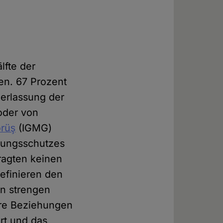
lfte der
en. 67 Prozent
derlassung der
/oder von
örüş
(IGMG)
ssungsschutzes
ragten keinen
definieren den
en strengen
täre Beziehungen
rt und das