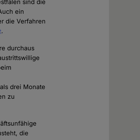
stfalen sind die
Auch ein
er die Verfahren
e
.
re durchaus
strittswillige
beim
 als drei Monate
en zu
häftsunfähige
steht, die