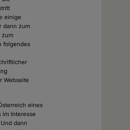
ritt
e einige
er dann zum
r zum
nn folgendes
riftlicher
ung
er Webseite
Österreich eines
 im Interesse
. Und dann