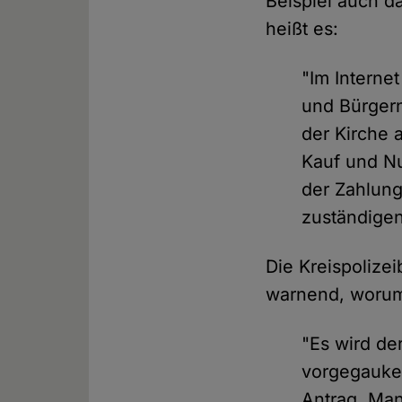
Beispiel auch da
heißt es:
"Im Interne
und Bürgern
der Kirche 
Kauf und Nu
der Zahlung
zuständigen
Die Kreispolize
warnend, worum
"Es wird de
vorgegaukel
Antrag. Man