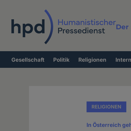
Direkt
zum
Inhalt
Der 
Vollt
Gesellschaft
Politik
Religionen
Inter
Hauptnavigation
RELIGIONEN
In Österreich ge