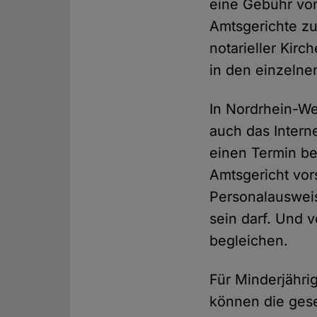
eine Gebühr von 
Amtsgerichte zu
notarieller Kirc
in den einzelne
In Nordrhein-W
auch das Interne
einen Termin b
Amtsgericht vor
Personalausweis
sein darf. Und 
begleichen.
Für Minderjährig
können die gese