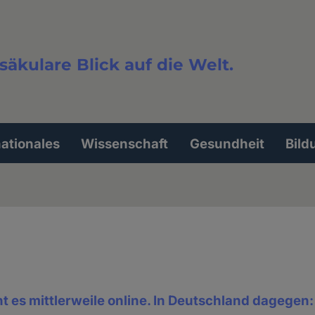
säkulare Blick auf die Welt.
extsuche
nationales
Wissenschaft
Gesundheit
Bild
ht es mittlerweile online. In Deutschland dagegen: