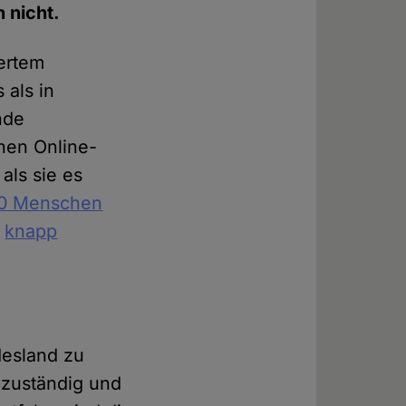
 nicht.
iertem
 als in
nde
hen Online-
als sie es
00 Menschen
s
knapp
desland zu
 zuständig und