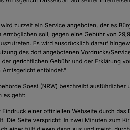
s Amtsgericht Düsseldorf auf seiner Internetsei
t wird zurzeit ein Service angeboten, der es Bü
 ermöglichen soll, gegen eine Gebühr von 29,
auszutreten. Es wird ausdrücklich darauf hinge
tzung des dort angebotenen Vordrucks/Service
 der gerichtlichen Gebühr und der Erklärung v
 Amtsgericht entbindet."
ibehörde Soest (NRW) beschreibt ausführlicher 
 es geht:
r Eindruck einer offiziellen Webseite durch das
t. Die Seite verspricht: In zwei Minuten zum Kir
ch einer füllt diesen dann aus und meint, durch