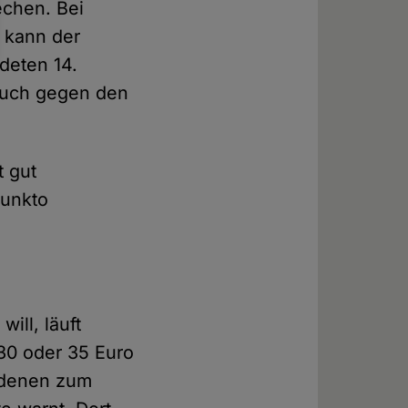
echen. Bei
 kann der
deten 14.
 auch gegen den
t gut
punkto
ill, läuft
 30 oder 35 Euro
r denen zum