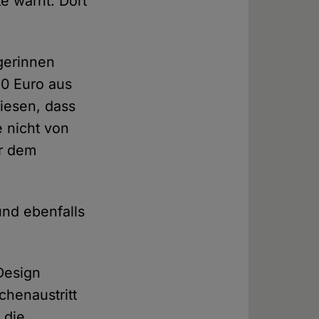
te warnt. Dort
rgerinnen
90 Euro aus
wiesen, dass
 nicht von
or dem
und ebenfalls
 Design
chenaustritt
 die