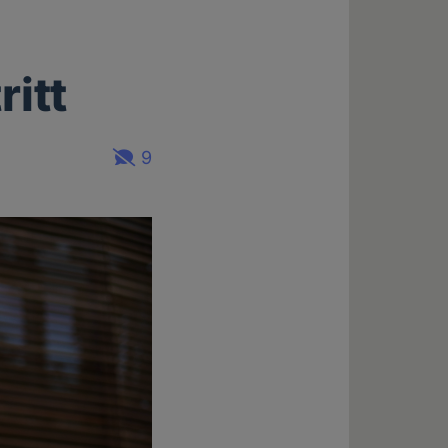
itt
9