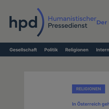
Direkt
zum
Inhalt
Der 
Vollt
Gesellschaft
Politik
Religionen
Inter
Hauptnavigation
RELIGIONEN
In Österreich ge