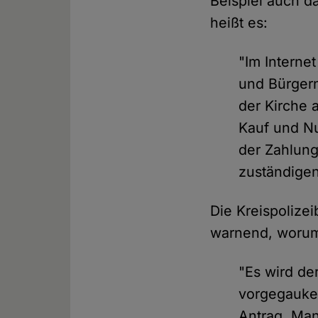
Beispiel auch da
heißt es:
"Im Interne
und Bürgern
der Kirche 
Kauf und Nu
der Zahlung
zuständigen
Die Kreispolize
warnend, worum
"Es wird de
vorgegaukel
Antrag. Man