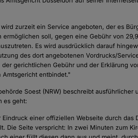
s Amtsgericht Düsseldorf auf seiner Internetsei
t wird zurzeit ein Service angeboten, der es Bü
 ermöglichen soll, gegen eine Gebühr von 29,
auszutreten. Es wird ausdrücklich darauf hinge
tzung des dort angebotenen Vordrucks/Service
 der gerichtlichen Gebühr und der Erklärung v
 Amtsgericht entbindet."
ibehörde Soest (NRW) beschreibt ausführlicher 
 es geht:
r Eindruck einer offiziellen Webseite durch das
t. Die Seite verspricht: In zwei Minuten zum Kir
ch einer füllt diesen dann aus und meint, durch