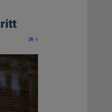
itt
9