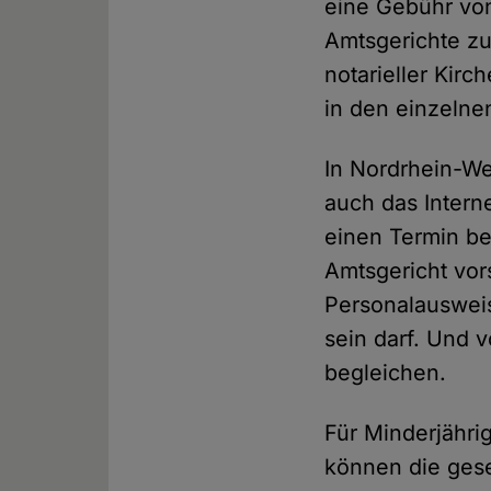
eine Gebühr von 
Amtsgerichte zu
notarieller Kirc
in den einzelne
In Nordrhein-W
auch das Interne
einen Termin b
Amtsgericht vor
Personalausweis
sein darf. Und 
begleichen.
Für Minderjährig
können die gese