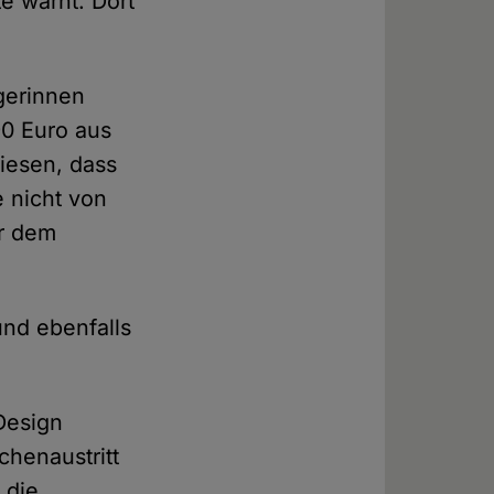
te warnt. Dort
rgerinnen
90 Euro aus
wiesen, dass
 nicht von
or dem
und ebenfalls
 Design
chenaustritt
 die