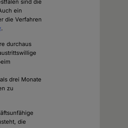
stfalen sind die
Auch ein
er die Verfahren
e
.
re durchaus
strittswillige
beim
 als drei Monate
en zu
häftsunfähige
steht, die