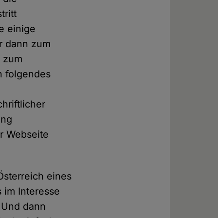
ritt
e einige
er dann zum
r zum
nn folgendes
riftlicher
ung
er Webseite
Österreich eines
 im Interesse
. Und dann