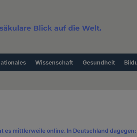
säkulare Blick auf die Welt.
extsuche
nationales
Wissenschaft
Gesundheit
Bild
ht es mittlerweile online. In Deutschland dagegen: