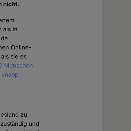
 nicht.
iertem
 als in
nde
hen Online-
als sie es
00 Menschen
s
knapp
desland zu
 zuständig und