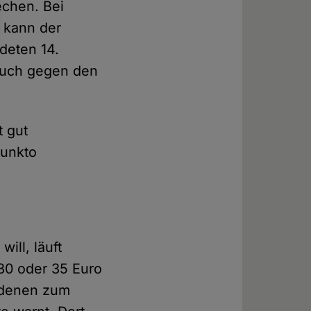
echen. Bei
 kann der
deten 14.
 auch gegen den
t gut
punkto
ill, läuft
 30 oder 35 Euro
r denen zum