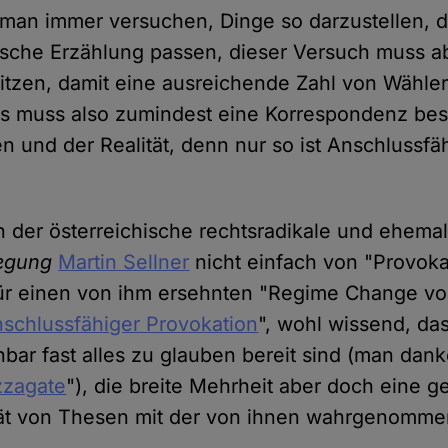
 man immer versuchen, Dinge so darzustellen, da
tische Erzählung passen, dieser Versuch muss 
tzen, damit eine ausreichende Zahl von Wähler
Es muss also zumindest eine Korrespondenz be
 und der Realität, denn nur so ist Anschlussfäh
h der österreichische rechtsradikale und ehemal
wegung
Martin Sellner
nicht einfach von "Provokat
ür einen von ihm ersehnten "Regime Change vo
nschlussfähiger Provokation
", wohl wissend, da
bar fast alles zu glauben bereit sind (man dan
zzagate
"), die breite Mehrheit aber doch eine g
tät von Thesen mit der von ihnen wahrgenommen