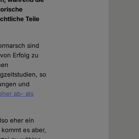
torische
chtliche Teile
ormarsch sind
 von Erfolg zu
nen
gzeitstudien, so
lungen und
eher ab- als
lso eher ein
e kommt es aber,