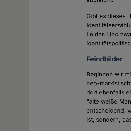
abgleicht.
Gibt es dieses 
Identitätserzäh
Leider. Und zwar
identitätspoliti
Feindbilder
Beginnen wir mit
neo-marxistisch
dort ebenfalls e
"alte weiße Man
entscheidend, w
ist, sondern, da