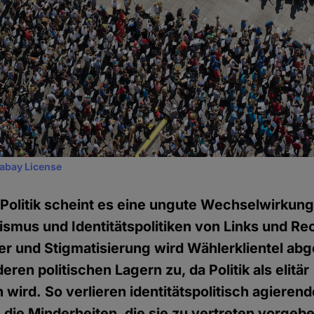
xabay License
n Politik scheint es eine ungute Wechselwirkun
smus und Identitätspolitiken von Links und Re
er und Stigmatisierung wird Wählerklientel ab
ren politischen Lagern zu, da Politik als elitär
rd. So verlieren identitätspolitisch agierend
die Minderheiten, die sie zu vertreten vorgeb