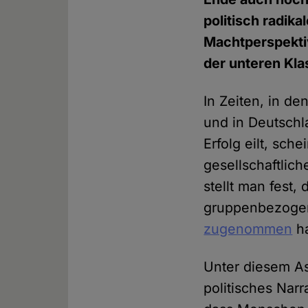
politisch radik
Machtperspektiv
der unteren Kla
In Zeiten, in d
und in Deutschla
Erfolg eilt, sch
gesellschaftlic
stellt man fest
gruppenbezogen
zugenommen
h
Unter diesem As
politisches Narr