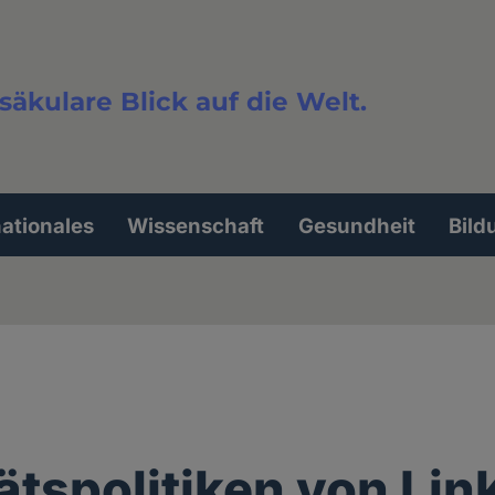
säkulare Blick auf die Welt.
extsuche
nationales
Wissenschaft
Gesundheit
Bild
tätspolitiken von Lin