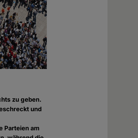
g
chts zu geben.
geschreckt und
e Parteien am
en, während die