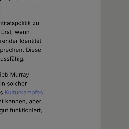
itätspolitik zu
. Erst, wenn
ender Identität
 sprechen. Diese
ussfähig.
rieb Murray
in solcher
es
Kulturkampfes
cht kennen, aber
ut funktioniert,