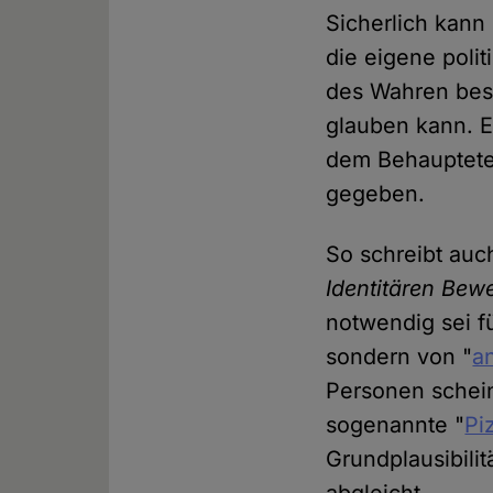
Sicherlich kann
die eigene poli
des Wahren besi
glauben kann. 
dem Behaupteten
gegeben.
So schreibt auc
Identitären Be
notwendig sei f
sondern von "
a
Personen schein
sogenannte "
Pi
Grundplausibili