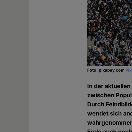
Foto: pixabay.com
Pi
In der aktuelle
zwischen Populi
Durch Feindbild
wendet sich ande
wahrgenommen wi
Ende auch noch 