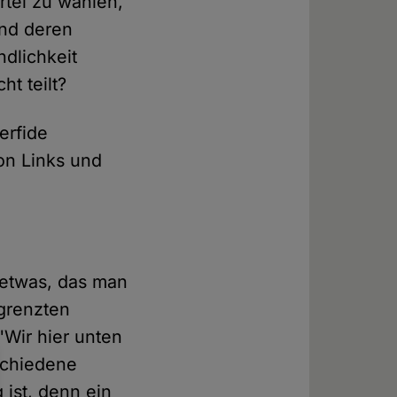
rtei zu wählen,
und deren
dlichkeit
ht teilt?
erfide
on Links und
 etwas, das man
egrenzten
"Wir hier unten
rschiedene
 ist, denn ein