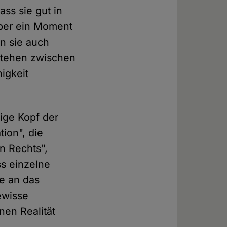
ss sie gut in
aber ein Moment
n sie auch
stehen zwischen
igkeit
ige Kopf der
ion", die
n Rechts",
ss einzelne
ke an das
ewisse
en Realität