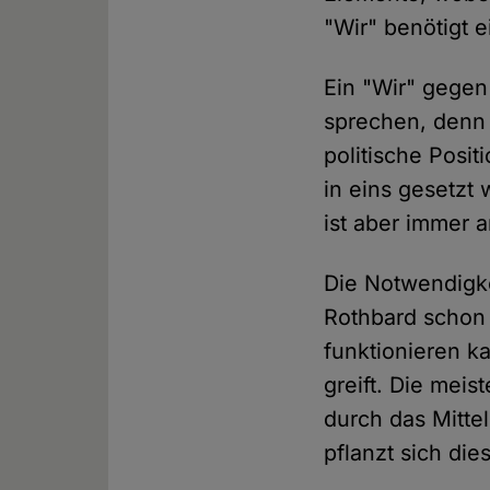
"Wir" benötigt 
Ein "Wir" gegen 
sprechen, denn s
politische Posi
in eins gesetzt 
ist aber immer 
Die Notwendigke
Rothbard schon 
funktionieren k
greift. Die mei
durch das Mittel
pflanzt sich die