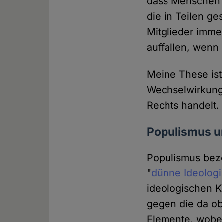
dass Menschen i
die in Teilen ge
Mitglieder imm
auffallen, wenn 
Meine These ist
Wechselwirkung 
Rechts handelt.
Populismus un
Populismus beze
"
dünne Ideolog
ideologischen Ke
gegen die da ob
Elemente, wobei