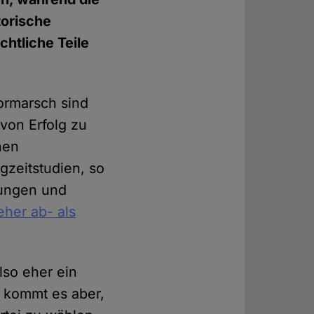
torische
chtliche Teile
ormarsch sind
 von Erfolg zu
nen
gzeitstudien, so
lungen und
eher ab- als
lso eher ein
e kommt es aber,