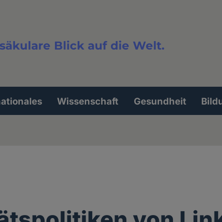
säkulare Blick auf die Welt.
extsuche
nationales
Wissenschaft
Gesundheit
Bild
tätspolitiken von Lin