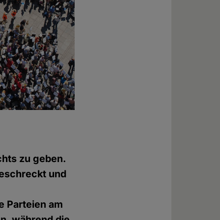
g
chts zu geben.
geschreckt und
e Parteien am
en, während die