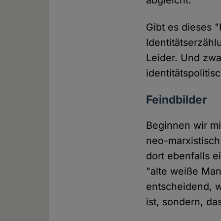
abgleicht.
Gibt es dieses 
Identitätserzäh
Leider. Und zwar
identitätspoliti
Feindbilder
Beginnen wir mit
neo-marxistisch
dort ebenfalls e
"alte weiße Man
entscheidend, w
ist, sondern, da