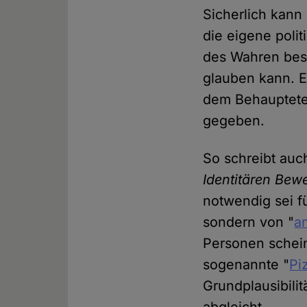
Sicherlich kann
die eigene poli
des Wahren besi
glauben kann. 
dem Behaupteten
gegeben.
So schreibt auc
Identitären Be
notwendig sei f
sondern von "
a
Personen schein
sogenannte "
Pi
Grundplausibili