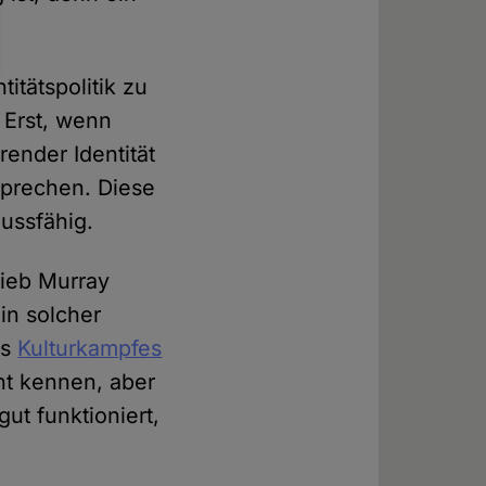
itätspolitik zu
. Erst, wenn
ender Identität
 sprechen. Diese
ussfähig.
rieb Murray
in solcher
es
Kulturkampfes
cht kennen, aber
ut funktioniert,