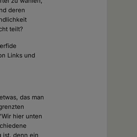
rtei zu wählen,
und deren
dlichkeit
ht teilt?
erfide
on Links und
 etwas, das man
egrenzten
"Wir hier unten
rschiedene
 ist, denn ein