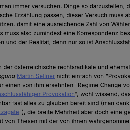
 man immer versuchen, Dinge so darzustellen, da
tische Erzählung passen, dieser Versuch muss 
tzen, damit eine ausreichende Zahl von Wähler
Es muss also zumindest eine Korrespondenz be
 und der Realität, denn nur so ist Anschlussfäh
h der österreichische rechtsradikale und ehemal
wegung
Martin Sellner
nicht einfach von "Provokat
ür einen von ihm ersehnten "Regime Change vo
nschlussfähiger Provokation
", wohl wissend, da
bar fast alles zu glauben bereit sind (man dan
zzagate
"), die breite Mehrheit aber doch eine g
tät von Thesen mit der von ihnen wahrgenommen