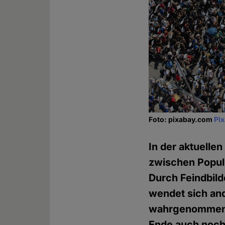
Foto: pixabay.com
Pi
In der aktuelle
zwischen Populi
Durch Feindbild
wendet sich ande
wahrgenommen wi
Ende auch noch 