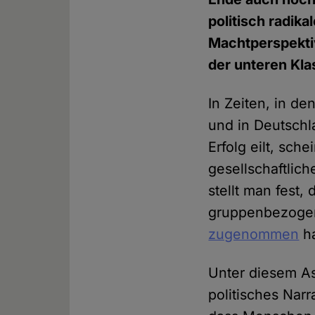
politisch radik
Machtperspektiv
der unteren Kla
In Zeiten, in d
und in Deutschla
Erfolg eilt, sch
gesellschaftlic
stellt man fest
gruppenbezogen
zugenommen
h
Unter diesem As
politisches Narr