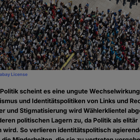
xabay License
n Politik scheint es eine ungute Wechselwirkun
smus und Identitätspolitiken von Links und Re
er und Stigmatisierung wird Wählerklientel ab
ren politischen Lagern zu, da Politik als elitär
rd. So verlieren identitätspolitisch agierend
die Minderheiten, die sie zu vertreten vorgeb