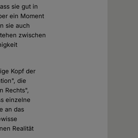
ss sie gut in
aber ein Moment
n sie auch
stehen zwischen
igkeit
ige Kopf der
ion", die
n Rechts",
ss einzelne
ke an das
ewisse
en Realität