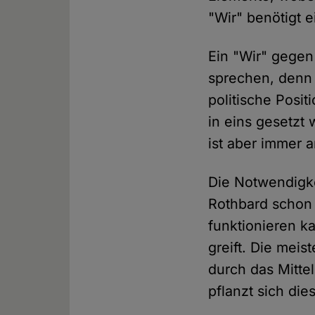
"Wir" benötigt 
Ein "Wir" gegen 
sprechen, denn s
politische Posi
in eins gesetzt 
ist aber immer 
Die Notwendigke
Rothbard schon 
funktionieren k
greift. Die mei
durch das Mittel
pflanzt sich die