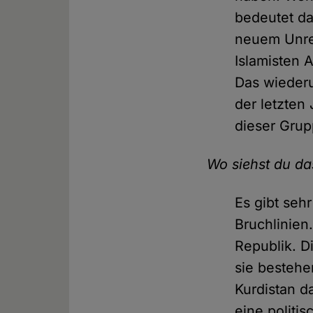
bedeutet da
neuem Unrec
Islamisten 
Das wiederu
der letzten
dieser Gru
Wo siehst du da
Es gibt seh
Bruchlinien
Republik. D
sie bestehe
Kurdistan d
eine politis