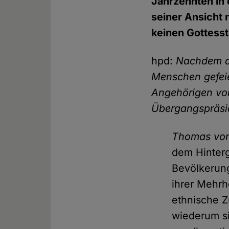
Jahrzehnten in 
seiner Ansicht 
keinen Gottess
hpd:
Nachdem d
Menschen gefei
Angehörigen von
Übergangspräsid
Thomas von
dem Hinterg
Bevölkerung
ihrer Mehrh
ethnische Z
wiederum si