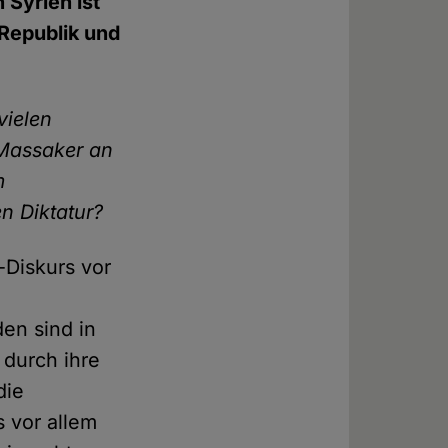
 Syrien ist
 Republik und
ielen
Massaker an
m
n Diktatur?
-Diskurs vor
en sind in
 durch ihre
die
s vor allem