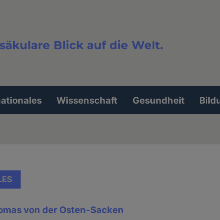
säkulare Blick auf die Welt.
extsuche
nationales
Wissenschaft
Gesundheit
Bild
LES
homas von der Osten-Sacken