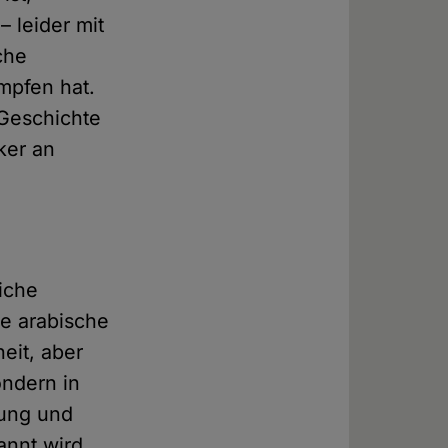
 leider mit
che
mpfen hat.
 Geschichte
ker an
iche
ne arabische
eit, aber
ondern in
sung und
annt wird.