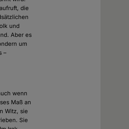
ufruft, die
dsätzlichen
olk und
ind. Aber es
sondern um
s –
, auch wenn
sses Maß an
n Witz, sie
ieben. Sie