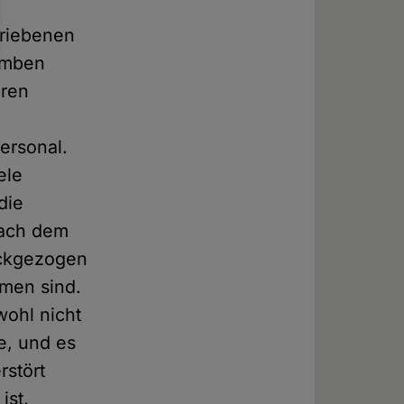
triebenen
bomben
aren
ersonal.
ele
die
nach dem
ückgezogen
men sind.
wohl nicht
e, und es
rstört
ist,