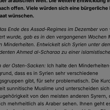
der arabischen Welt. Die weitere Entwicklung in
nach offen. Viele würden sich eine bürgerliche
taat wünschen.
as Ende des Assad-Regimes im Dezember von v
ert wurde, gab es in den vergangenen Wochen 
 Minderheiten. Entwickelt sich Syrien unter de
enten Ahmed al-Scharaa zu einer islamistische
 der Osten-Sacken:
Ich halte den Minderheiten
rund, dass es in Syrien sehr verschiedene
sgruppen gibt, für sehr problematisch. Die Kurd
eit sunnitische Muslime und unterscheiden sich
ugehörigkeit von den meisten anderen Syrern, 
ch mehrheitlich als Araber sehen. Ihnen geht e