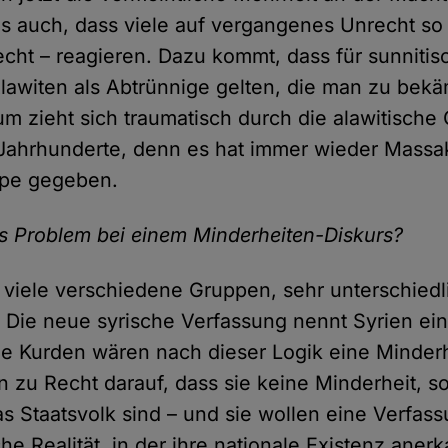
s auch, dass viele auf vergangenes Unrecht so –
ht – reagieren. Dazu kommt, dass für sunnitis
Alawiten als Abtrünnige gelten, die man zu bekä
m zieht sich traumatisch durch die alawitische
 Jahrhunderte, denn es hat immer wieder Massa
ppe gegeben.
s Problem bei einem Minderheiten-Diskurs?
r viele verschiedene Gruppen, sehr unterschiedl
. Die neue syrische Verfassung nennt Syrien ei
ie Kurden wären nach dieser Logik eine Minderh
n zu Recht darauf, dass sie keine Minderheit, s
as Staatsvolk sind – und sie wollen eine Verfas
che Realität, in der ihre nationale Existenz anerk