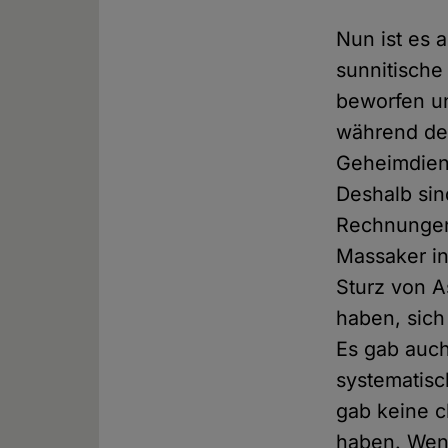
Nun ist es 
sunnitische
beworfen un
während der
Geheimdiens
Deshalb sin
Rechnungen 
Massaker in
Sturz von A
haben, sic
Es gab auch
systematisc
gab keine c
haben. Wenn