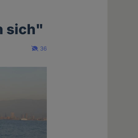
 sich"
36