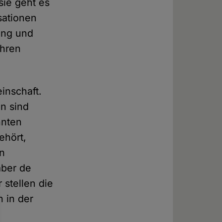
sie geht es
sationen
ung und
ihren
inschaft.
en sind
hnten
ehört,
an
aber de
 stellen die
n in der