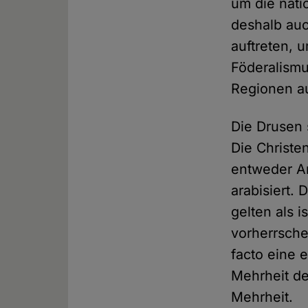
um die nati
deshalb auc
auftreten, 
Föderalismus
Regionen au
Die Drusen 
Die Christe
entweder A
arabisiert.
gelten als i
vorherrsche
facto eine 
Mehrheit de
Mehrheit.