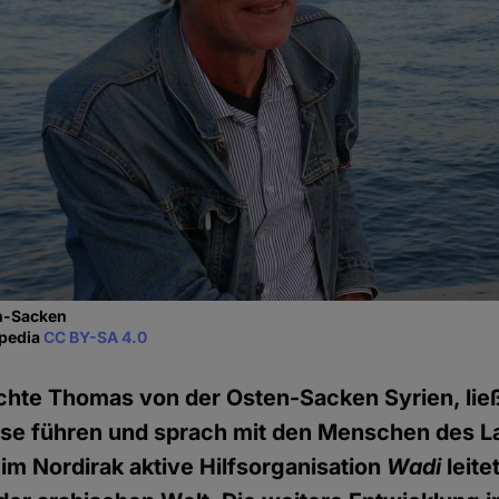
n-Sacken
ipedia
CC BY-SA 4.0
chte Thomas von der Osten-Sacken Syrien, ließ
sse führen und sprach mit den Menschen des L
 im Nordirak aktive Hilfsorganisation
Wadi
leitet