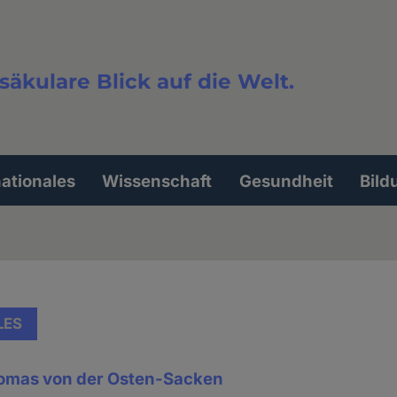
säkulare Blick auf die Welt.
extsuche
nationales
Wissenschaft
Gesundheit
Bild
LES
homas von der Osten-Sacken