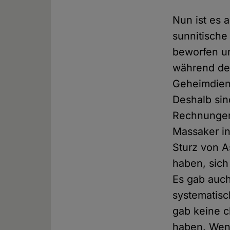
Nun ist es 
sunnitische
beworfen un
während der
Geheimdiens
Deshalb sin
Rechnungen 
Massaker in
Sturz von A
haben, sic
Es gab auch
systematisc
gab keine c
haben. Wenn