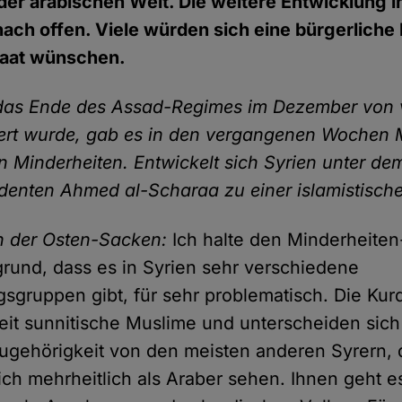
der arabischen Welt. Die weitere Entwicklung in
nach offen. Viele würden sich eine bürgerliche
taat wünschen.
as Ende des Assad-Regimes im Dezember von v
ert wurde, gab es in den vergangenen Wochen 
 Minderheiten. Entwickelt sich Syrien unter de
enten Ahmed al-Scharaa zu einer islamistische
 der Osten-Sacken:
Ich halte den Minderheiten
rund, dass es in Syrien sehr verschiedene
sgruppen gibt, für sehr problematisch. Die Kurd
eit sunnitische Muslime und unterscheiden sich
ugehörigkeit von den meisten anderen Syrern, 
ch mehrheitlich als Araber sehen. Ihnen geht e