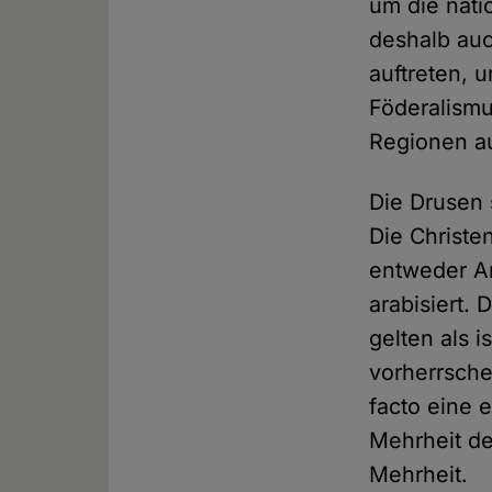
um die nati
deshalb auc
auftreten, 
Föderalismus
Regionen au
Die Drusen 
Die Christe
entweder A
arabisiert.
gelten als i
vorherrsche
facto eine 
Mehrheit de
Mehrheit.