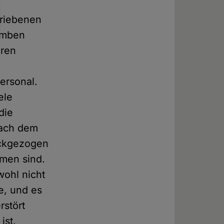
triebenen
bomben
aren
ersonal.
ele
die
nach dem
ückgezogen
men sind.
wohl nicht
e, und es
rstört
ist,