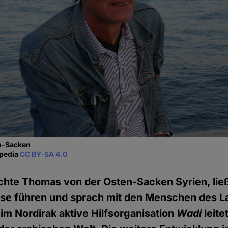
n-Sacken
ipedia
CC BY-SA 4.0
chte Thomas von der Osten-Sacken Syrien, ließ
sse führen und sprach mit den Menschen des L
 im Nordirak aktive Hilfsorganisation
Wadi
leitet