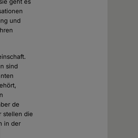
sie geht es
sationen
ung und
ihren
inschaft.
en sind
hnten
ehört,
an
aber de
 stellen die
n in der