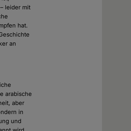
 leider mit
che
mpfen hat.
 Geschichte
ker an
iche
ne arabische
eit, aber
ondern in
sung und
annt wird.