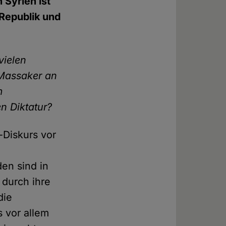
 Syrien ist
 Republik und
ielen
Massaker an
m
n Diktatur?
-Diskurs vor
en sind in
 durch ihre
die
s vor allem