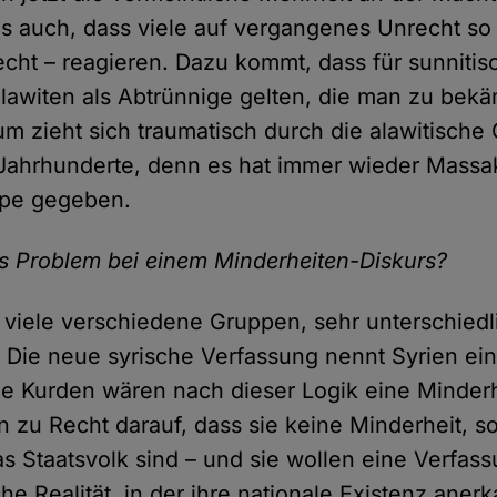
s auch, dass viele auf vergangenes Unrecht so –
ht – reagieren. Dazu kommt, dass für sunnitis
Alawiten als Abtrünnige gelten, die man zu bekä
m zieht sich traumatisch durch die alawitische
 Jahrhunderte, denn es hat immer wieder Massa
ppe gegeben.
s Problem bei einem Minderheiten-Diskurs?
r viele verschiedene Gruppen, sehr unterschiedl
. Die neue syrische Verfassung nennt Syrien ei
ie Kurden wären nach dieser Logik eine Minderh
n zu Recht darauf, dass sie keine Minderheit, s
as Staatsvolk sind – und sie wollen eine Verfas
che Realität, in der ihre nationale Existenz anerk