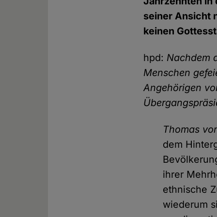
Jahrzehnten in 
seiner Ansicht 
keinen Gottess
hpd:
Nachdem d
Menschen gefei
Angehörigen von
Übergangspräsid
Thomas von
dem Hinterg
Bevölkerung
ihrer Mehrh
ethnische Z
wiederum si