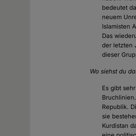
bedeutet da
neuem Unrec
Islamisten 
Das wiederu
der letzten
dieser Gru
Wo siehst du da
Es gibt seh
Bruchlinien
Republik. D
sie bestehe
Kurdistan d
eine politis