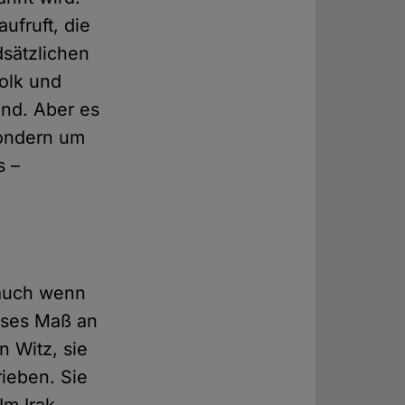
ufruft, die
dsätzlichen
olk und
ind. Aber es
sondern um
s –
, auch wenn
sses Maß an
n Witz, sie
ieben. Sie