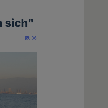
 sich"
36