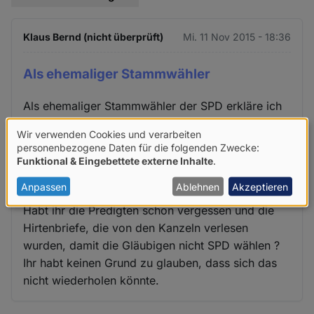
Klaus Bernd (nicht überprüft)
Mi. 11 Nov 2015 - 18:36
Als ehemaliger Stammwähler
Als ehemaliger Stammwähler der SPD erkläre ich
in ehrendem Gedenken an Helmut Schmidt und
Wir verwenden Cookies und verarbeiten
die ehemals auch säkulare Tradition der SPD,
Verwendung
personenbezogene Daten für die folgenden Zwecke:
dass ich diese Pfaffenbüttel nicht mehr wählen
Funktional & Eingebettete externe Inhalte
.
von
werde.
personenbezogenen
Anpassen
Ablehnen
Akzeptieren
Daten
Habt ihr die Predigten schon vergessen und die
und
Hirtenbriefe, die von den Kanzeln verlesen
wurden, damit die Gläubigen nicht SPD wählen ?
Cookies
Ihr habt keinen Grund zu glauben, dass sich das
nicht wiederholen könnte.