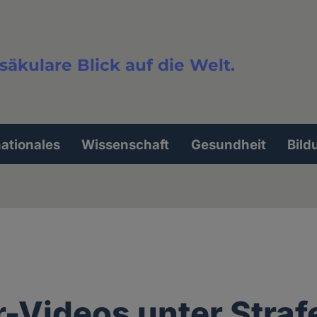
säkulare Blick auf die Welt.
extsuche
nationales
Wissenschaft
Gesundheit
Bild
-Videos unter Straf