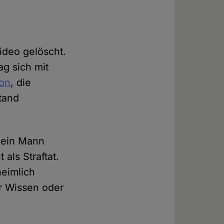
ideo gelöscht.
ag sich mit
ion
, die
tand
s ein Mann
 als Straftat.
heimlich
hr Wissen oder