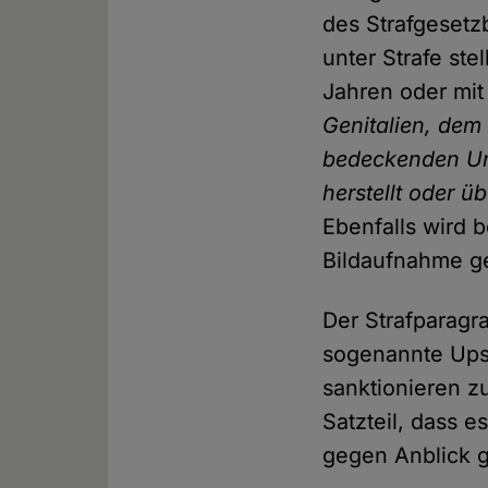
des Strafgesetz
unter Strafe stel
Jahren oder mit
Genitalien, dem 
bedeckenden Un
herstellt oder ü
Ebenfalls wird b
Bildaufnahme ge
Der Strafparag
sogenannte Upsk
sanktionieren z
Satzteil, dass 
gegen Anblick g