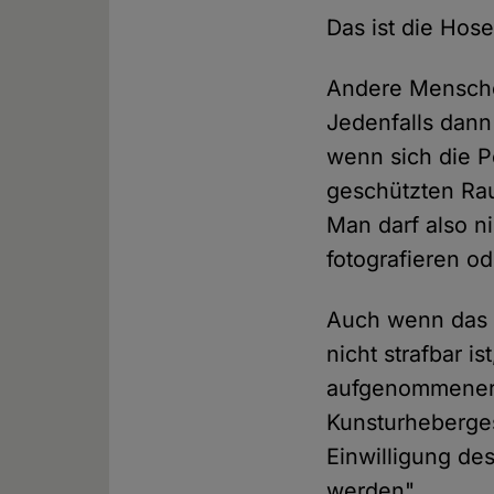
Das ist die Hose
Andere Menschen
Jedenfalls dann 
wenn sich die 
geschützten Rau
Man darf also n
fotografieren od
Auch wenn das F
nicht strafbar i
aufgenommener B
Kunsturheberges
Einwilligung des
werden".