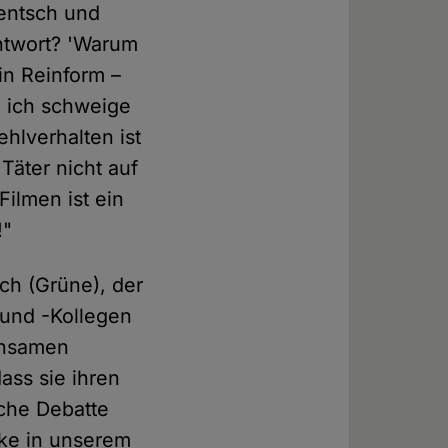
Gentsch und
Antwort? 'Warum
in Reinform –
h ich schweige
hlverhalten ist
Täter nicht auf
ilmen ist ein
!"
ch (Grüne), der
 und -Kollegen
insamen
ass sie ihren
sche Debatte
ke in unserem