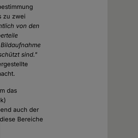
tbestimmung
is zu zwei
ntlich von den
erteile
 Bildaufnahme
schützt sind."
rgestellte
macht.
um das
k)
chend auch der
 diese Bereiche