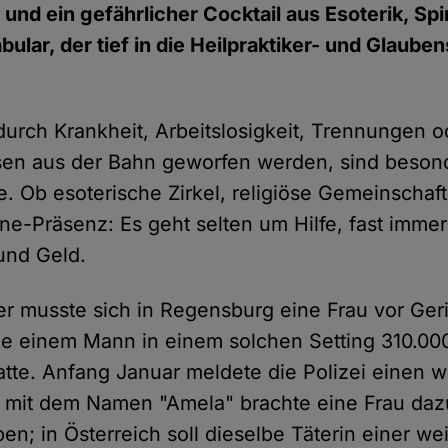
und ein gefährlicher Cocktail aus Esoterik, Spir
bular, der tief in die Heilpraktiker- und Glaube
urch Krankheit, Arbeitslosigkeit, Trennungen 
risen aus der Bahn geworfen werden, sind besonde
. Ob esoterische Zirkel, religiöse Gemeinschaf
ine-Präsenz: Es geht selten um Hilfe, fast immer
und Geld.
r musste sich in Regensburg eine Frau vor Ger
ie einem Mann in einem solchen Setting 310.00
e. Anfang Januar meldete die Polizei einen we
mit dem Namen "Amela" brachte eine Frau dazu
n; in Österreich soll dieselbe Täterin einer we