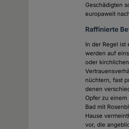
Geschädigten s
europaweit nach
Raffinierte 
In der Regel is
werden auf eins
oder kirchliche
Vertrauensverhä
nüchtern, fast 
denen verschied
Opfer zu einem
Bad mit Rosenbl
Hause vermeintl
vor, die angebl