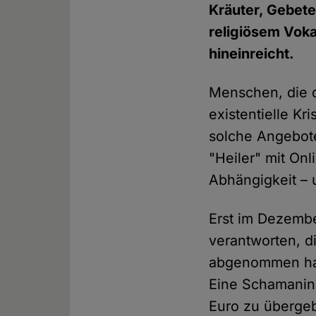
Kräuter, Gebete 
religiösem Voka
hineinreicht.
Menschen, die d
existentielle K
solche Angebote
"Heiler" mit Onl
Abhängigkeit – 
Erst im Dezembe
verantworten, d
abgenommen hatt
Eine Schamanin 
Euro zu übergebe