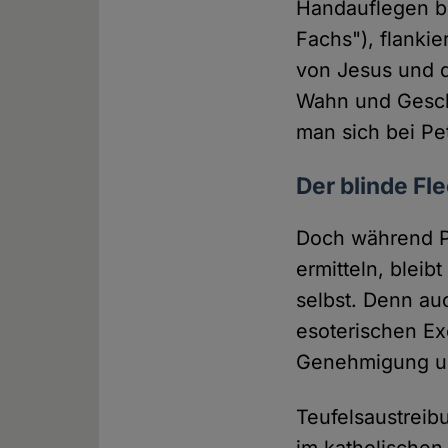
Handauflegen bi
Fachs"), flanki
von Jesus und d
Wahn und Geschäf
man sich bei Pe
Der blinde Fle
Doch während P
ermitteln, bleib
selbst. Denn auc
esoterischen Exo
Genehmigung un
Teufelsaustreib