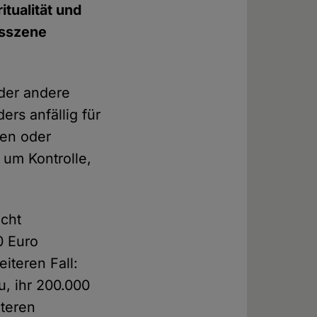
itualität und
nsszene
oder andere
rs anfällig für
ten oder
 um Kontrolle,
icht
0 Euro
iteren Fall:
, ihr 200.000
iteren