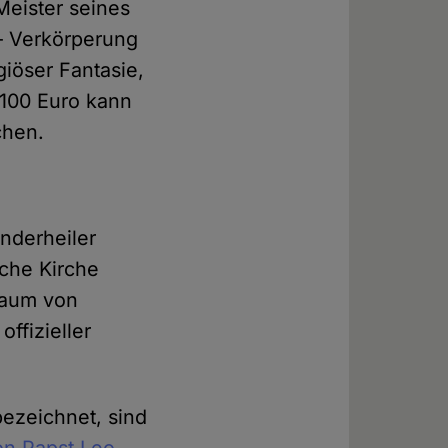
Meister seines
 – Verkörperung
iöser Fantasie,
r 100 Euro kann
chen.
nderheiler
sche Kirche
 kaum von
ffizieller
bezeichnet, sind