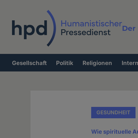
Direkt
zum
Inhalt
Der 
Vollt
Gesellschaft
Politik
Religionen
Inter
Hauptnavigation
GESUNDHEIT
Wie spirituelle 