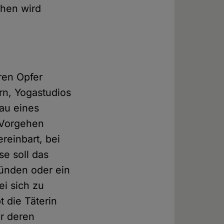
hen wird
ren Opfer
rn, Yogastudios
bau eines
s Vorgehen
reinbart, bei
e soll das
ünden oder ein
i sich zu
t die Täterin
er deren