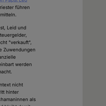
on Papst Leo
riester führen
mitteln.
st, Leid und
Steuergelder,
cht "verkauft",
lige Zuwendungen
anzielle
einbart werden
macht.
text nicht
tt hinter
Schamaninnen als