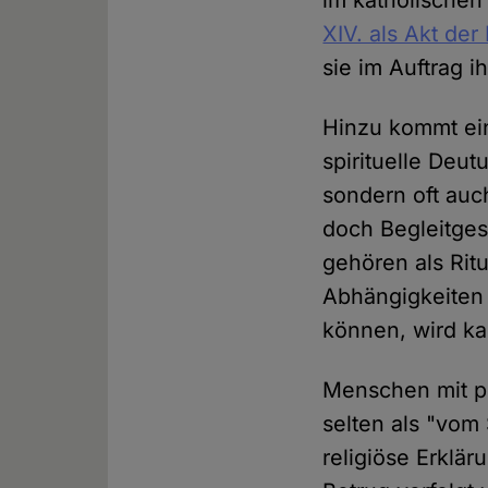
im katholischen
XIV. als Akt der
sie im Auftrag i
Hinzu kommt ein
spirituelle Deu
sondern oft auch
doch Begleitges
gehören als Rit
Abhängigkeiten
können, wird kau
Menschen mit p
selten als "vom 
religiöse Erklä