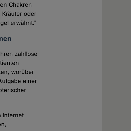
rten Chakren
 Kräuter oder
gel erwähnt."
onen
ahren zahllose
tienten
ten, worüber
Aufgabe einer
terischer
 Internet
en,