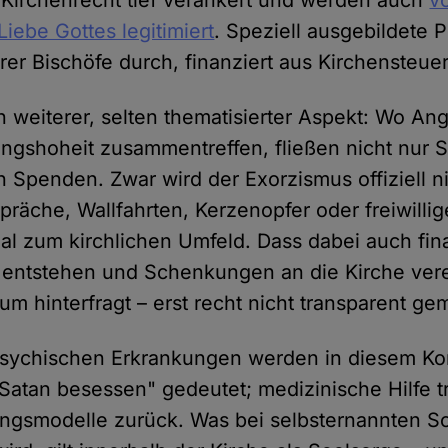
 Kirchenrecht tief verankert und werden auch
v
 Liebe Gottes legitimiert
. Speziell ausgebildete P
hrer Bischöfe durch, finanziert aus Kirchensteuer
 weiterer, selten thematisierter Aspekt: Wo Ang
tungshoheit zusammentreffen, fließen nicht nur 
 Spenden. Zwar wird der Exorzismus offiziell ni
präche, Wallfahrten, Kerzenopfer oder freiwil
ual zum kirchlichen Umfeld. Dass dabei auch fin
 entstehen und Schenkungen an die Kirche ver
m hinterfragt – erst recht nicht transparent ge
sychischen Erkrankungen werden in diesem Kon
Satan besessen" gedeutet; medizinische Hilfe tri
rungsmodelle zurück. Was bei selbsternannten 