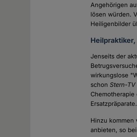
Angehörigen auf
lösen würden. V
Heiligenbilder 
Heilpraktiker
Jenseits der akt
Betrugsversuche
wirkungslose "W
schon
Stern-TV
Chemotherapie 
Ersatzpräparate
Hinzu kommen vi
anbieten, so be