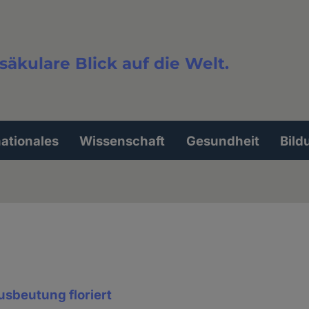
säkulare Blick auf die Welt.
extsuche
nationales
Wissenschaft
Gesundheit
Bild
Ausbeutung floriert