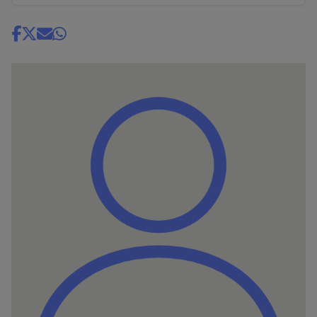
Share
news