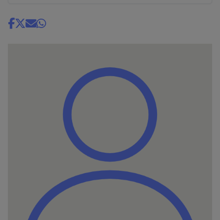
Share
news