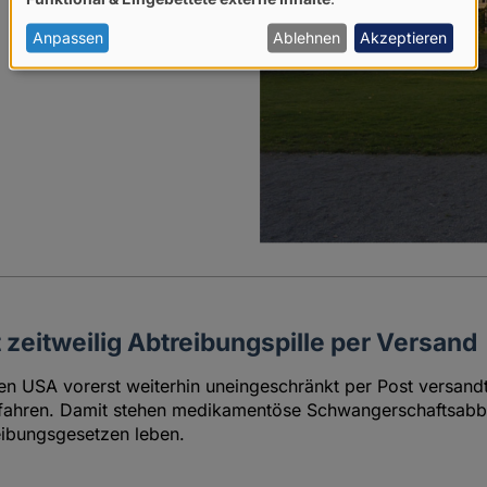
von
1
personenbezogenen
Anpassen
Ablehnen
Akzeptieren
Daten
und
Cookies
 zeitweilig Abtreibungspille per Versand
n USA vorerst weiterhin uneingeschränkt per Post versand
erfahren. Damit stehen medikamentöse Schwangerschaftsab
eibungsgesetzen leben.