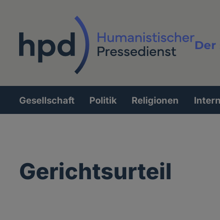
Direkt
zum
Inhalt
Der 
Vollt
Gesellschaft
Politik
Religionen
Inter
Hauptnavigation
Gerichtsurteil