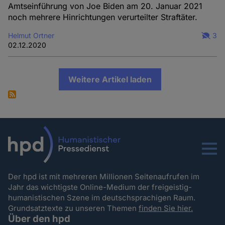
Amtseinführung von Joe Biden am 20. Januar 2021
noch mehrere Hinrichtungen verurteilter Straftäter.
Helmut Ortner
3
02.12.2020
Weitere Artikel laden
Menu
Der hpd ist mit mehreren Millionen Seitenaufrufen im
Jahr das wichtigste Online-Medium der freigeistig-
humanistischen Szene im deutschsprachigen Raum.
Grundsatztexte zu unseren Themen
finden Sie hier.
Über den hpd