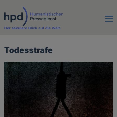
Direkt
zum
Inhalt
Menu
Der säkulare Blick auf die Welt.
Todesstrafe