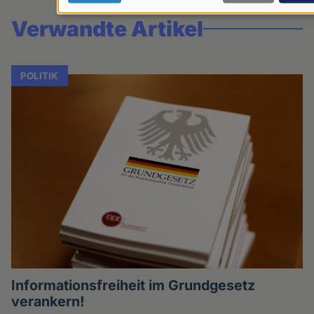
Daten
Verwandte Artikel
und
Cookies
POLITIK
Informationsfreiheit im Grundgesetz
verankern!