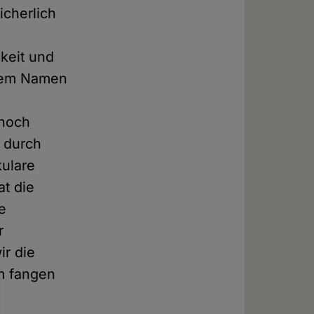
cherlich
hkeit und
esem Namen
 noch
 durch
kulare
at die
e
r
ir die
em fangen