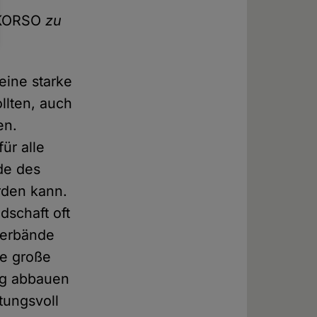
KORSO
zu
eine starke
llten, auch
en.
für alle
ade des
rden kann.
dschaft oft
Verbände
ie große
ng abbauen
tungsvoll