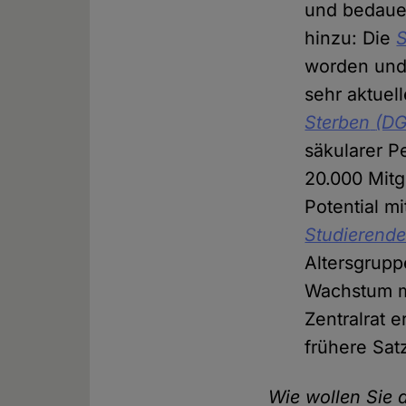
und bedaue
hinzu: Die
S
worden und 
sehr aktuell
Sterben
(D
säkularer P
20.000 Mitg
Potential m
Studierende
Altersgrupp
Wachstum m
Zentralrat 
frühere Sa
Wie wollen Sie 