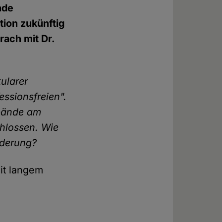
nde
ion zukünftig
rach mit Dr.
ularer
fessionsfreien".
rbände am
hlossen. Wie
nderung?
it langem