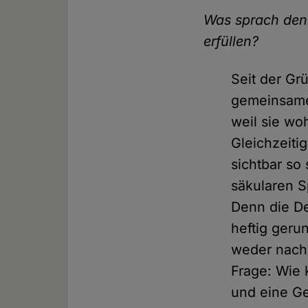
Was sprach denn
erfüllen?
Seit der G
gemeinsame 
weil sie wo
Gleichzeitig
sichtbar so 
säkularen 
Denn die De
heftig geru
weder nachv
Frage: Wie 
und eine Ge