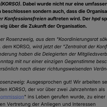
(KORSO)
. Dabei wurde nicht nur eine umfasse
 beschlossen sondern auch, dass die Organisat
er Konfessionsfreien
auftreten wird. Der
hpd
sp
ig über die Zukunft der Organisation.
ner Rosenzweig, aus dem "Koordinierungsrat säk
", dem
KORSO
, wird jetzt der "Zentralrat der Kon
derung haben die Delegierten der Mitgliedsve
nntag mit nur einer einzigen Gegenstimme besc
ersönlich nach dieser richtungsweisenden Verä
Rosenzweig:
Ausgesprochen gut! Wir arbeiten se
 den
KORSO
, der vor über zwei Jahrzehnten als
kommission
" ins Leben gerufen wurde, zu einer
len Vertretung der Anliegen und Interessen