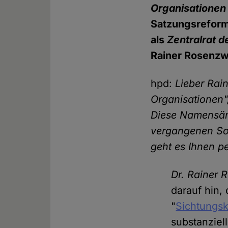
Organisationen
Satzungsreform
als
Zentralrat d
Rainer Rosenzwe
hpd:
Lieber Rai
Organisationen
Diese Namensän
vergangenen So
geht es Ihnen p
Dr. Rainer 
darauf hin,
"
Sichtungs
substanziel