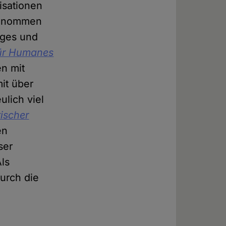
isationen
fgenommen
iges und
für Humanes
n mit
mit über
ulich viel
ischer
en
ser
ls
durch die