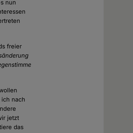
es nun
nteressen
ertreten
s freier
gsänderung
Gegenstimme
wollen
 ich nach
andere
r jetzt
tiere das