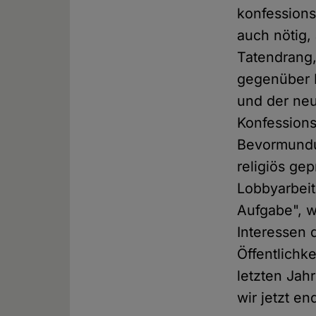
konfession
auch nötig, 
Tatendrang,
gegenüber 
und der neu
Konfessions
Bevormundu
religiös ge
Lobbyarbei
Aufgabe", w
Interessen 
Öffentlichke
letzten Jah
wir jetzt en