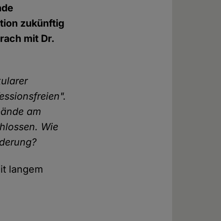
nde
ion zukünftig
rach mit Dr.
ularer
fessionsfreien".
rbände am
hlossen. Wie
nderung?
it langem