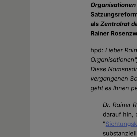
Organisationen
Satzungsreform
als
Zentralrat d
Rainer Rosenzwe
hpd:
Lieber Rai
Organisationen
Diese Namensän
vergangenen So
geht es Ihnen p
Dr. Rainer 
darauf hin,
"
Sichtungs
substanziel