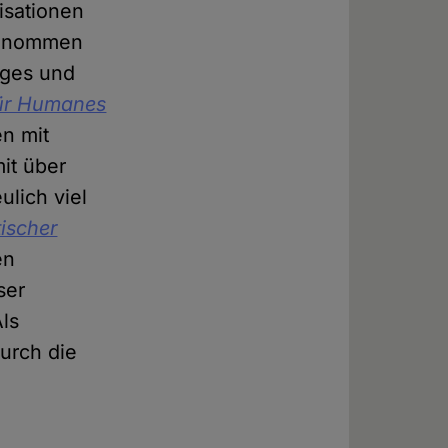
isationen
fgenommen
iges und
für Humanes
n mit
mit über
ulich viel
ischer
en
ser
ls
durch die