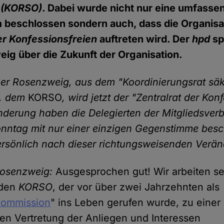
(KORSO)
. Dabei wurde nicht nur eine umfasse
 beschlossen sondern auch, dass die Organisat
er Konfessionsfreien
auftreten wird. Der
hpd
sp
ig über die Zukunft der Organisation.
ner Rosenzweig, aus dem "Koordinierungsrat säk
", dem
KORSO
, wird jetzt der "Zentralrat der Kon
derung haben die Delegierten der Mitgliedsve
nntag mit nur einer einzigen Gegenstimme besc
ersönlich nach dieser richtungsweisenden Verä
Rosenzweig:
Ausgesprochen gut! Wir arbeiten se
 den
KORSO
, der vor über zwei Jahrzehnten als
kommission
" ins Leben gerufen wurde, zu einer
len Vertretung der Anliegen und Interessen