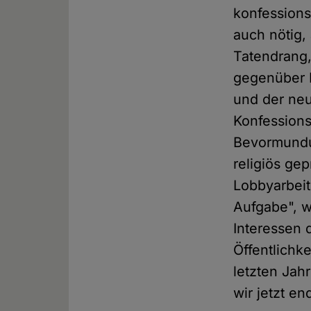
konfession
auch nötig, 
Tatendrang,
gegenüber 
und der neu
Konfessions
Bevormundu
religiös ge
Lobbyarbei
Aufgabe", w
Interessen 
Öffentlichke
letzten Jah
wir jetzt en