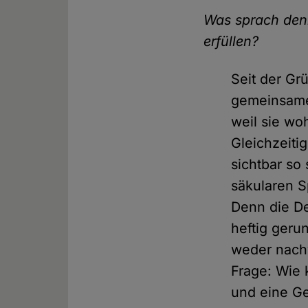
Was sprach denn
erfüllen?
Seit der G
gemeinsame 
weil sie wo
Gleichzeitig
sichtbar so 
säkularen 
Denn die De
heftig geru
weder nachv
Frage: Wie 
und eine Ge