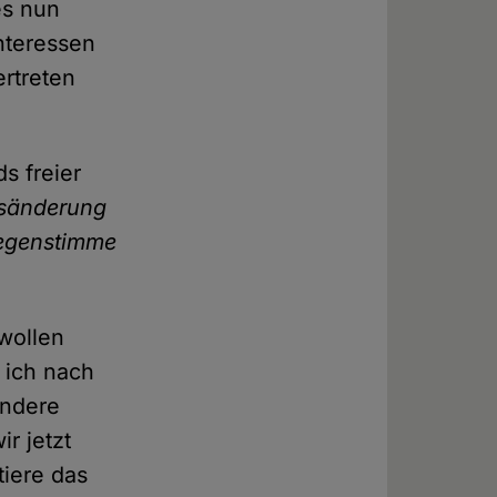
es nun
nteressen
ertreten
s freier
gsänderung
Gegenstimme
wollen
 ich nach
andere
r jetzt
tiere das