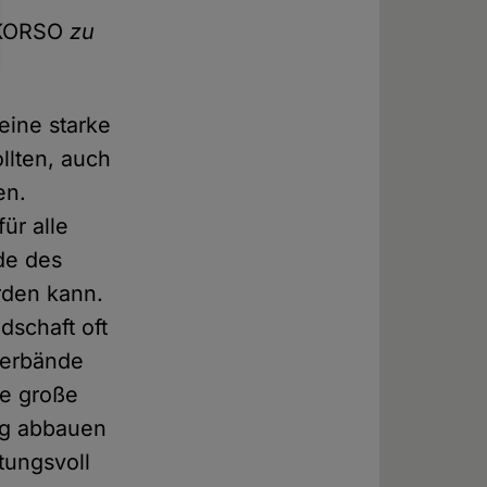
KORSO
zu
eine starke
llten, auch
en.
für alle
ade des
rden kann.
dschaft oft
Verbände
ie große
ng abbauen
tungsvoll