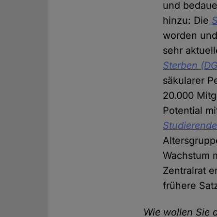
und bedaue
hinzu: Die
S
worden und 
sehr aktuell
Sterben
(D
säkularer P
20.000 Mitg
Potential m
Studierende
Altersgrupp
Wachstum m
Zentralrat 
frühere Sa
Wie wollen Sie 