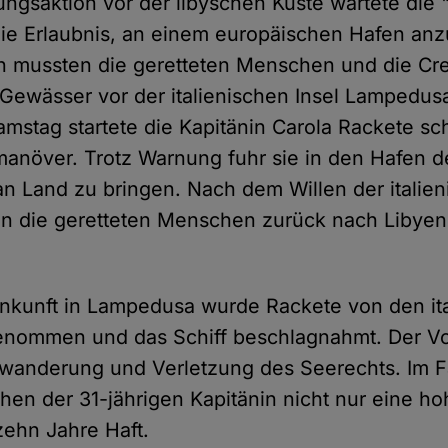
ungsaktion vor der libyschen Küste wartete die
die Erlaubnis, an einem europäischen Hafen an
n mussten die geretteten Menschen und die Cr
 Gewässer vor der italienischen Insel Lampedusa
mstag startete die Kapitänin Carola Rackete sch
növer. Trotz Warnung fuhr sie in den Hafen de
 an Land zu bringen. Nach dem Willen der italie
en die geretteten Menschen zurück nach Libyen
nkunft in Lampedusa wurde Rackete von den it
nommen und das Schiff beschlagnahmt. Der Vor
inwanderung und Verletzung des Seerechts. Im Fa
hen der 31-jährigen Kapitänin nicht nur eine ho
zehn Jahre Haft.