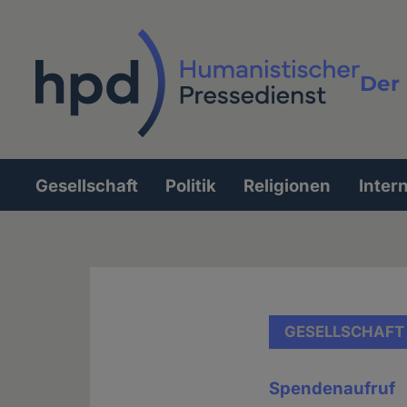
Direkt
zum
Inhalt
Der 
Vollt
Gesellschaft
Politik
Religionen
Inter
Hauptnavigation
GESELLSCHAFT
Spendenaufruf