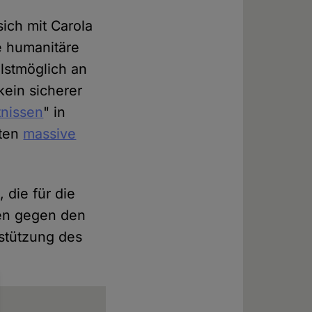
sich mit Carola
e humanitäre
lstmöglich an
kein sicherer
tnissen
" in
rten
massive
 die für die
en gegen den
rstützung des