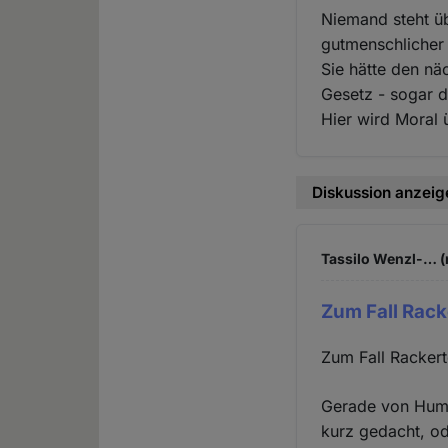
Niemand steht ü
gutmenschlicher 
Sie hätte den nä
Gesetz - sogar 
Hier wird Moral 
Diskussion anzeig
Tassilo Wenzl-… (
Zum Fall Rack
Zum Fall Rackert
Gerade von Human
kurz gedacht, od