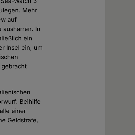
 "Sea-Watch 3"
zulegen. Mehr
ew auf
 ausharren. In
ließlich ein
r Insel ein, um
nischen
 gebracht
alienischen
wurf: Beihilfe
lle einer
he Geldstrafe,