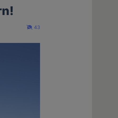
rn!
43