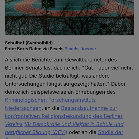
Schulhof (Symbolbild)
Foto: Boris Dahm via Pexels
Pexels License
Als ich die Berichte zum Gewaltbarometer des
Berliner Senats las, dachte ich: "Gut – oder vielmehr:
nicht gut. Die Studie bekräftigt, was andere
Untersuchungen längst aufgezeigt hatten." Dabei
denke ich beispielsweise an Erhebungen des
Kriminologischen Forschungsinstituts
Niedersachsen
, an die
Bestandsaufnahme zur
konfrontativen Religionsbekundung des Berliner
Vereins für Demokratie und Vielfalt
in Schule und
beruflicher Bildung
(
DEVI
)
oder an die
Studie der